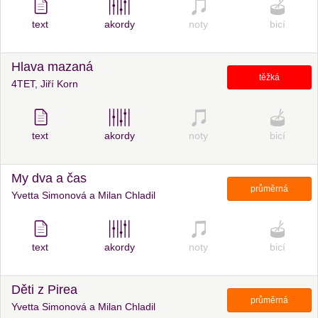
text
akordy
noty
bicí
Hlava mazaná
těžká
4TET, Jiří Korn
text
akordy
noty
bicí
My dva a čas
průměrná
Yvetta Simonová a Milan Chladil
text
akordy
noty
bicí
Děti z Pirea
průměrná
Yvetta Simonová a Milan Chladil