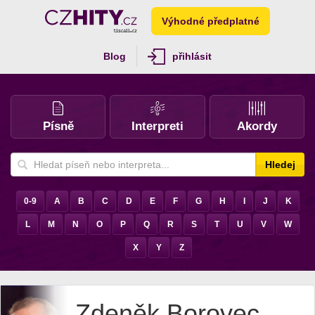
Výhodné předplatné
Blog
přihlásit
Písně
Interpreti
Akordy
Hledej
0-9
A
B
C
D
E
F
G
H
I
J
K
L
M
N
O
P
Q
R
S
T
U
V
W
X
Y
Z
Zdeněk Borovec