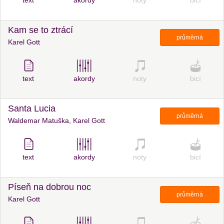
text
akordy
noty
bicí
Kam se to ztrácí
průměrná
Karel Gott
text
akordy
noty
bicí
Santa Lucia
průměrná
Waldemar Matuška, Karel Gott
text
akordy
noty
bicí
Píseň na dobrou noc
průměrná
Karel Gott