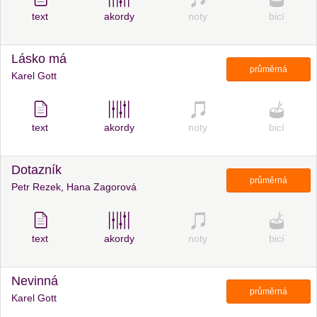
text
akordy
noty
bicí
Lásko má
průměrná
Karel Gott
text
akordy
noty
bicí
Dotazník
průměrná
Petr Rezek, Hana Zagorová
text
akordy
noty
bicí
Nevinná
průměrná
Karel Gott