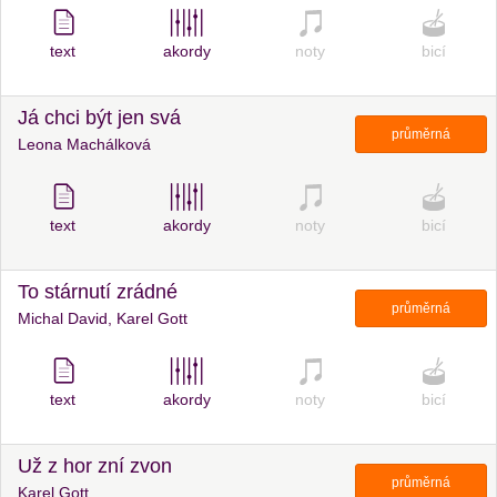
text
akordy
noty
bicí
Já chci být jen svá
průměrná
Leona Machálková
text
akordy
noty
bicí
To stárnutí zrádné
průměrná
Michal David, Karel Gott
text
akordy
noty
bicí
Už z hor zní zvon
průměrná
Karel Gott