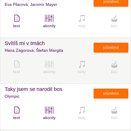
průměrná
Eva Pilarová, Jaromír Mayer
text
akordy
noty
bicí
Svítíš mi v tmách
průměrná
Hana Zagorová, Štefan Margita
text
akordy
noty
bicí
Taky jsem se narodil bos
průměrná
Olympic
text
akordy
noty
bicí