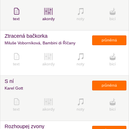
text
akordy
noty
bicí
Ztracená bačkorka
průměrná
Miluše Voborníková, Bambini di Říčany
text
akordy
noty
bicí
S ní
průměrná
Karel Gott
text
akordy
noty
bicí
Rozhoupej zvony