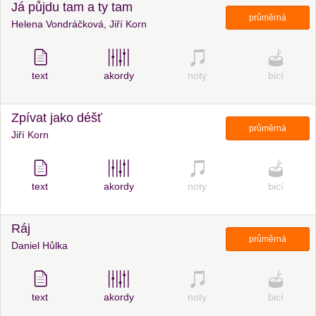
Já půjdu tam a ty tam
průměrná
Helena Vondráčková, Jiří Korn
text
akordy
noty
bicí
Zpívat jako déšť
průměrná
Jiří Korn
text
akordy
noty
bicí
Ráj
průměrná
Daniel Hůlka
text
akordy
noty
bicí