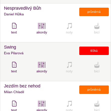
Nespravedlivý Bůh
průměrná
Daniel Hůlka
text
akordy
noty
bicí
Swing
těžká
Eva Pilarová
text
akordy
noty
bicí
Jezdím bez nehod
průměrná
Milan Chladil
text
akordy
noty
bicí