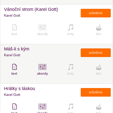
Vánoční strom (Karel Gott)
průměrná
Karel Gott
text
akordy
noty
bicí
Máš-li s kým
průměrná
Karel Gott
text
akordy
noty
bicí
Hrátky s láskou
průměrná
Karel Gott