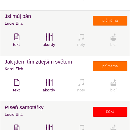
Jsi můj pán
průměrná
Lucie Bílá
text
akordy
noty
bicí
Jak jdem tím zdejším světem
průměrná
Karel Zich
text
akordy
noty
bicí
Píseň samotářky
těžká
Lucie Bílá