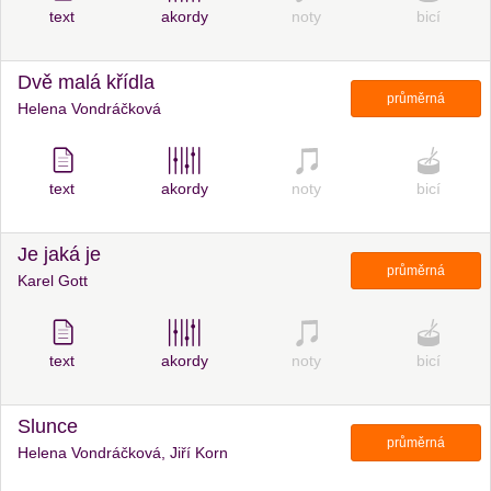
text
akordy
noty
bicí
Dvě malá křídla
průměrná
Helena Vondráčková
text
akordy
noty
bicí
Je jaká je
průměrná
Karel Gott
text
akordy
noty
bicí
Slunce
průměrná
Helena Vondráčková, Jiří Korn