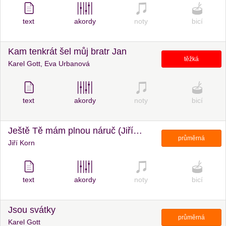
text
akordy
noty
bicí
Kam tenkrát šel můj bratr Jan
těžká
Karel Gott, Eva Urbanová
text
akordy
noty
bicí
Ještě Tě mám plnou náruč (Jiří Korn)
průměrná
Jiří Korn
text
akordy
noty
bicí
Jsou svátky
průměrná
Karel Gott