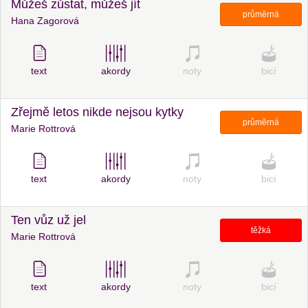
Můžeš zůstat, můžeš jít
průměrná
Hana Zagorová
text
akordy
noty
bicí
Zřejmě letos nikde nejsou kytky
průměrná
Marie Rottrová
text
akordy
noty
bicí
Ten vůz už jel
těžká
Marie Rottrová
text
akordy
noty
bicí