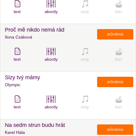
text
akordy
noty
bicí
Proč mě nikdo nemá rád
průměrná
Ilona Csáková
text
akordy
noty
bicí
Slzy tvý mámy
průměrná
Olympic
text
akordy
noty
bicí
Na sedm strun budu hrát
průměrná
Karel Hála