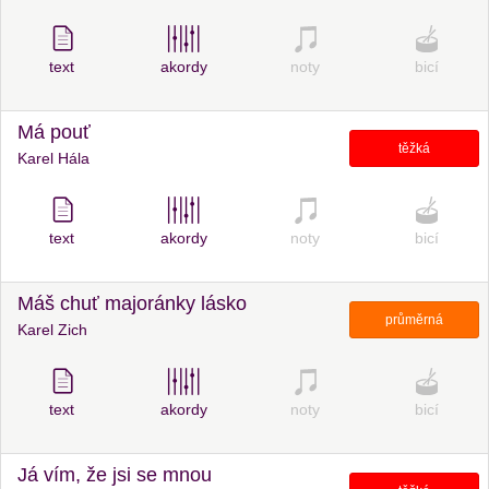
text
akordy
noty
bicí
Má pouť
těžká
Karel Hála
text
akordy
noty
bicí
Máš chuť majoránky lásko
průměrná
Karel Zich
text
akordy
noty
bicí
Já vím, že jsi se mnou