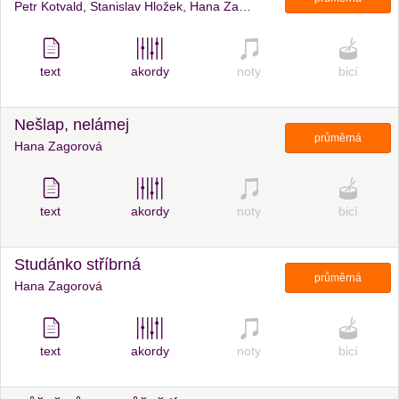
Petr Kotvald, Stanislav Hložek, Hana Zagorová
text
akordy
noty
bicí
Nešlap, nelámej
průměrná
Hana Zagorová
text
akordy
noty
bicí
Studánko stříbrná
průměrná
Hana Zagorová
text
akordy
noty
bicí