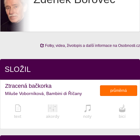
Fotky, videa, životopis a další informace na Osobnosti.cz
SLOŽIL
Ztracená bačkorka
průměrná
Miluše Voborníková, Bambini di Říčany
text
akordy
noty
bicí