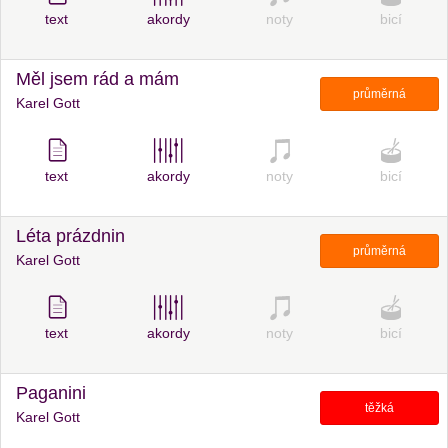
text
akordy
noty
bicí
Měl jsem rád a mám
průměrná
Karel Gott
text
akordy
noty
bicí
Léta prázdnin
průměrná
Karel Gott
text
akordy
noty
bicí
Paganini
těžká
Karel Gott