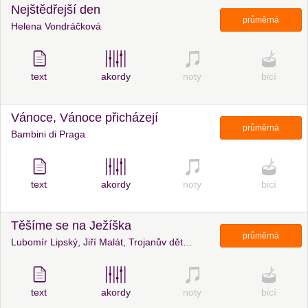
Nejštědřejší den
průměrná
Helena Vondráčková
text
akordy
noty
bicí
Vánoce, Vánoce přicházejí
průměrná
Bambini di Praga
text
akordy
noty
bicí
Těšíme se na Ježíška
průměrná
Lubomír Lipský, Jiří Malát, Trojanův dětský sbor Úkd dopravy a spojů v Praze
text
akordy
noty
bicí