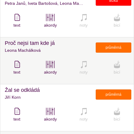
těžká
Petra Janů, Iveta Bartošová, Leona Machálková, Daniel Hůlka
text
akordy
noty
bicí
Proč nejsi tam kde já
průměrná
Leona Machálková
text
akordy
noty
bicí
Žal se odkládá
průměrná
Jiří Korn
text
akordy
noty
bicí