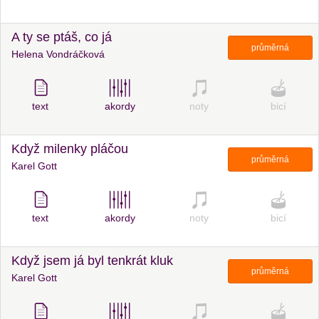
A ty se ptáš, co já
průměrná
Helena Vondráčková
text
akordy
noty
bicí
Když milenky pláčou
průměrná
Karel Gott
text
akordy
noty
bicí
Když jsem já byl tenkrát kluk
průměrná
Karel Gott