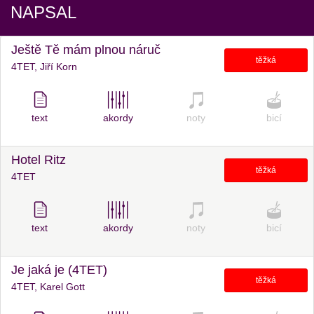
NAPSAL
Ještě Tě mám plnou náruč
těžká
4TET, Jiří Korn
text
akordy
noty
bicí
Hotel Ritz
těžká
4TET
text
akordy
noty
bicí
Je jaká je (4TET)
těžká
4TET, Karel Gott