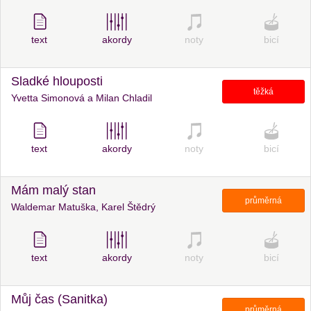
text
akordy
noty
bicí
Sladké hlouposti
těžká
Yvetta Simonová a Milan Chladil
text
akordy
noty
bicí
Mám malý stan
průměrná
Waldemar Matuška, Karel Štědrý
text
akordy
noty
bicí
Můj čas (Sanitka)
průměrná