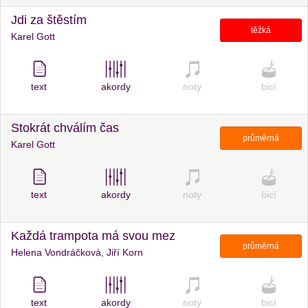
Jdi za štěstím
těžká
Karel Gott
text
akordy
noty
bicí
Stokrát chválím čas
průměrná
Karel Gott
text
akordy
noty
bicí
Každá trampota má svou mez
průměrná
Helena Vondráčková, Jiří Korn
text
akordy
noty
bicí