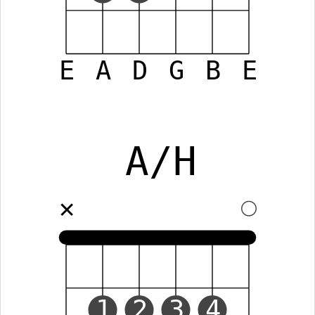
E
A
D
G
B
E
A/H
✕
1
2
3
4