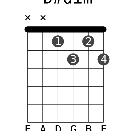
✕
✕
1
2
3
4
E
A
D
G
B
E