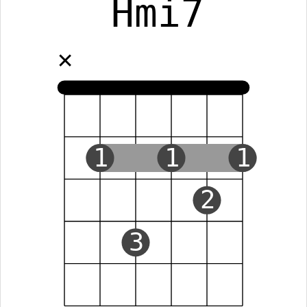
Hmi7
✕
1
1
1
2
3