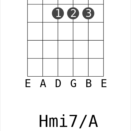
1
2
3
E
A
D
G
B
E
Hmi7/A