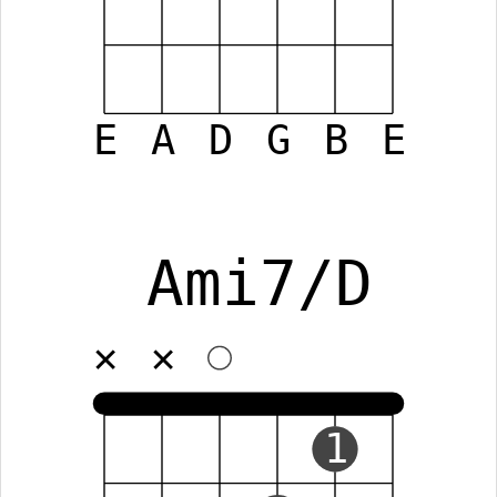
E
A
D
G
B
E
Ami7/D
✕
✕
1