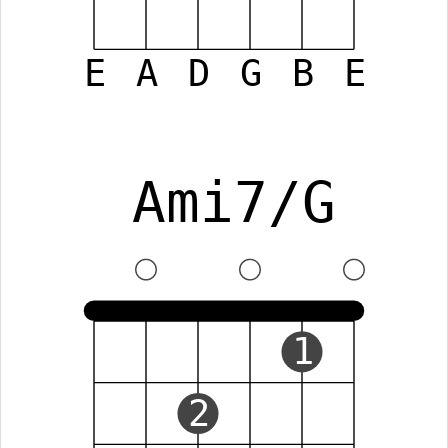
E
A
D
G
B
E
Ami7/G
1
2