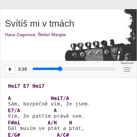
Svítíš mi v tmách
Hana Zagorová
,
Štefan Margita
3:20
Přep
men
Hmi7
E7
Hmi7
A
Hmi7/A
Sám, bezpečně 
E7/A
A
Vím, že patřím 
F#mi
A/H
H
Dál musím se 
ptát a 
E/G#
A/C#