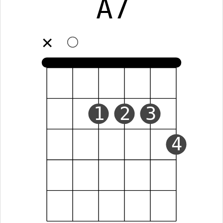
A7
✕
1
2
3
4