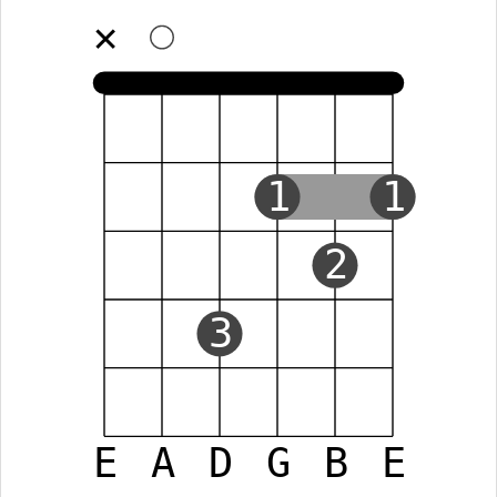
✕
1
1
2
3
E
A
D
G
B
E