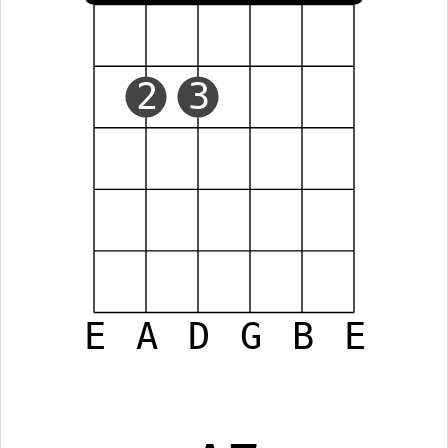
2
3
E
A
D
G
B
E