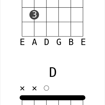
3
E
A
D
G
B
E
D
✕
✕