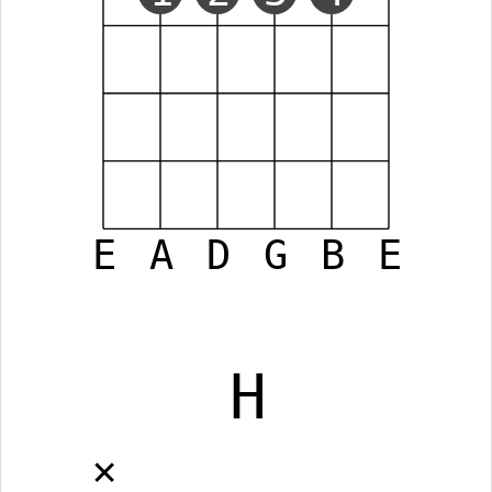
E
A
D
G
B
E
H
✕