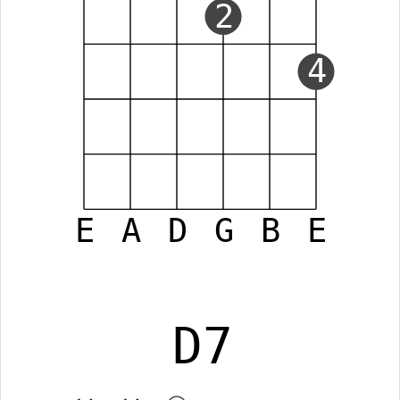
2
4
E
A
D
G
B
E
D7