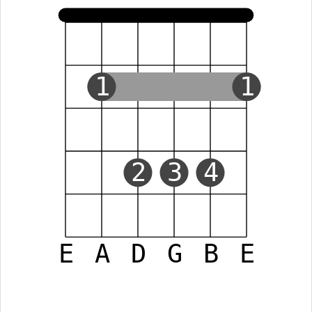
1
1
2
3
4
E
A
D
G
B
E