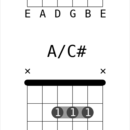
E
A
D
G
B
E
A/C#
✕
✕
1
1
1