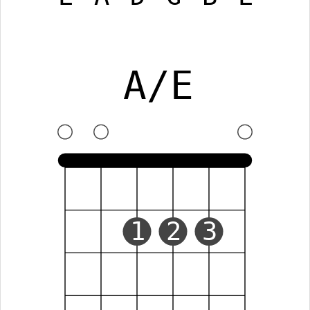
A/E
1
2
3