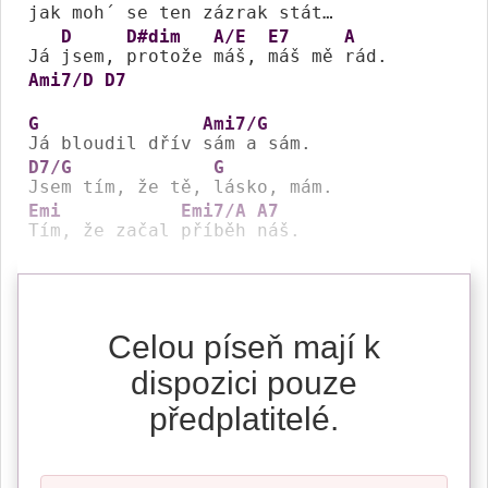
jak moh´ se ten 
zázrak stát…

D
D#dim
A/E
E7
A
Já 
jsem, 
protože 
máš, 
máš mě 
Ami7/D
D7
G
Ami7/G
Já bloudil dřív 
D7/G
G
Jsem tím, že tě, 
Emi
Emi7/A
A7
Tím, že začal 
příběh 
náš.
Celou píseň mají k
dispozici pouze
předplatitelé.