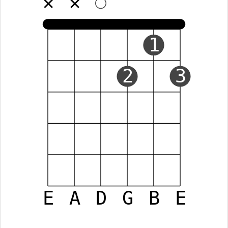
✕
✕
1
2
3
E
A
D
G
B
E