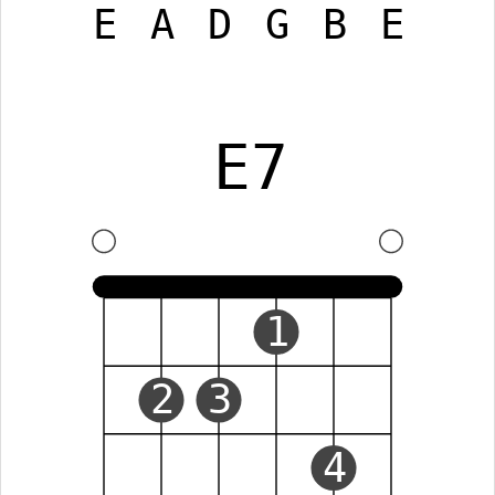
E
A
D
G
B
E
E7
1
2
3
4