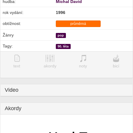
hudba:
Michal David
rok vydání:
1996
obtížnost:
průměrná
Žánry
pop
Tagy:
90. léta
text
akordy
noty
bicí
Video
Akordy