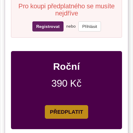
Pro koupi předplatného se musíte
nejdříve
nebo
Registrovat
Přihlásit
Roční
390 Kč
PŘEDPLATIT