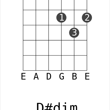
1
2
3
E
A
D
G
B
E
D#dim