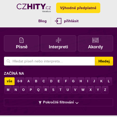
Výhodné předplatné
Blog
přihlásit
Písně
Interpreti
Akordy
Hledej
ZAČÍNÁ NA
vše
0-9
A
B
C
D
E
F
G
H
I
J
K
L
M
N
O
P
Q
R
S
T
U
V
W
X
Y
Z
Pokročilé filtrování