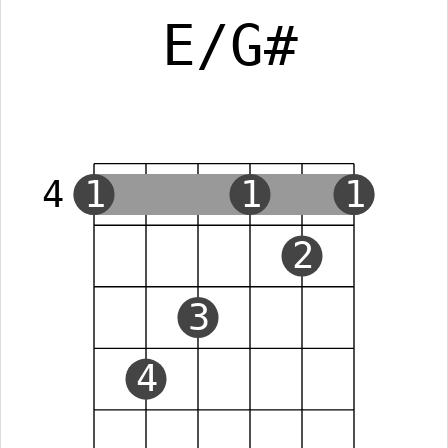
E/G#
4
1
1
1
2
3
4