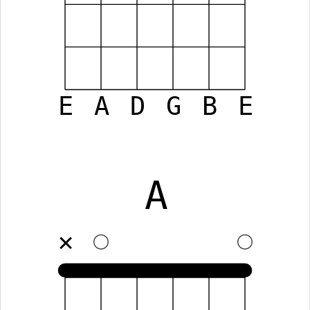
E
A
D
G
B
E
A
✕