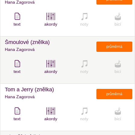
Hana Zagorová
text
akordy
noty
bicí
Šmoulové (znělka)
průměrná
Hana Zagorová
text
akordy
noty
bicí
Tom a Jerry (znělka)
průměrná
Hana Zagorová
text
akordy
noty
bicí