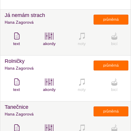
Já nemám strach
průměrná
Hana Zagorová
text
akordy
noty
bicí
Rolničky
průměrná
Hana Zagorová
text
akordy
noty
bicí
Tanečnice
průměrná
Hana Zagorová