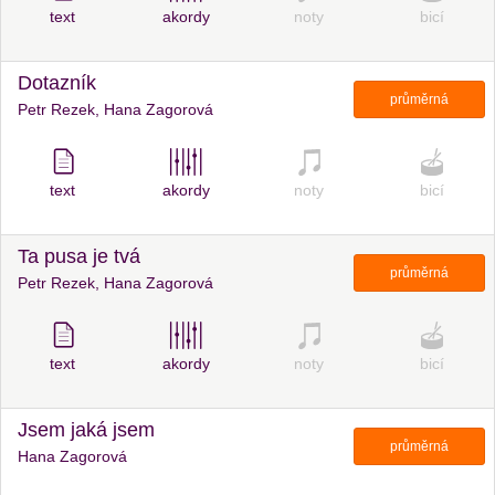
text
akordy
noty
bicí
Dotazník
průměrná
Petr Rezek, Hana Zagorová
text
akordy
noty
bicí
Ta pusa je tvá
průměrná
Petr Rezek, Hana Zagorová
text
akordy
noty
bicí
Jsem jaká jsem
průměrná
Hana Zagorová