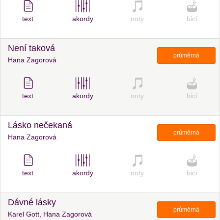
text
akordy
noty
bicí
Není taková
průměrná
Hana Zagorová
text
akordy
noty
bicí
Lásko nečekaná
průměrná
Hana Zagorová
text
akordy
noty
bicí
Dávné lásky
průměrná
Karel Gott, Hana Zagorová