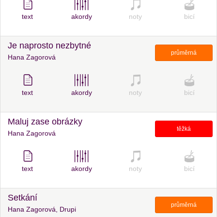
text
akordy
noty
bicí
Je naprosto nezbytné
průměrná
Hana Zagorová
text
akordy
noty
bicí
Maluj zase obrázky
těžká
Hana Zagorová
text
akordy
noty
bicí
Setkání
průměrná
Hana Zagorová, Drupi