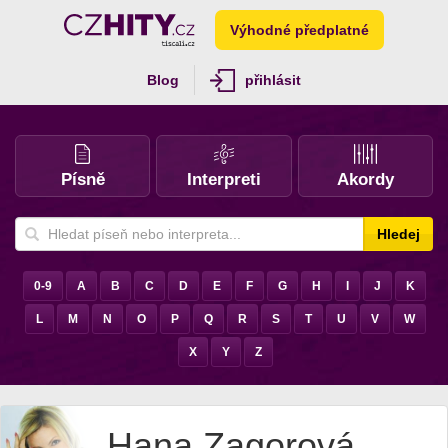
Výhodné předplatné
Blog
přihlásit
Písně
Interpreti
Akordy
Hledej
0-9
A
B
C
D
E
F
G
H
I
J
K
L
M
N
O
P
Q
R
S
T
U
V
W
X
Y
Z
Hana Zagorová