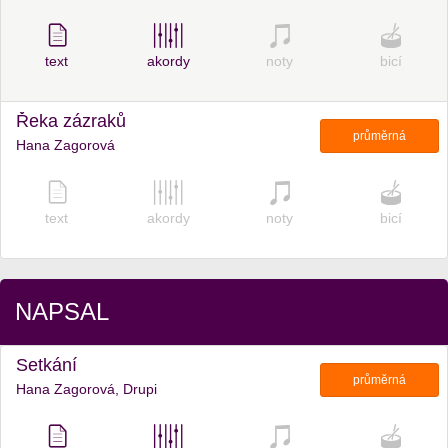
text
akordy
noty
bicí
Řeka zázraků
průměrná
Hana Zagorová
text
akordy
noty
bicí
NAPSAL
Setkání
průměrná
Hana Zagorová, Drupi