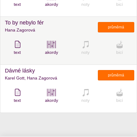
text
akordy
noty
bicí
To by nebylo fér
průměrná
Hana Zagorová
text
akordy
noty
bicí
Dávné lásky
průměrná
Karel Gott, Hana Zagorová
text
akordy
noty
bicí