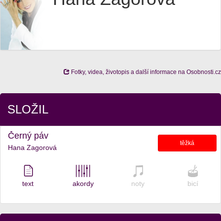
Fotky, videa, životopis a další informace na Osobnosti.cz
SLOŽIL
Černý páv
těžká
Hana Zagorová
text
akordy
noty
bicí