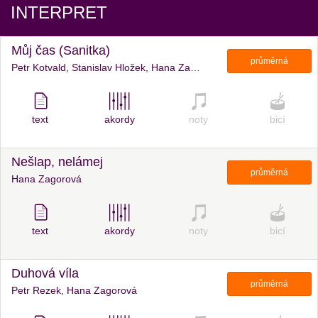
INTERPRET
Můj čas (Sanitka)
průměrná
Petr Kotvald, Stanislav Hložek, Hana Zagorová
text
akordy
noty
bicí
Nešlap, nelámej
průměrná
Hana Zagorová
text
akordy
noty
bicí
Duhová víla
průměrná
Petr Rezek, Hana Zagorová