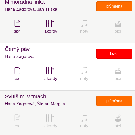
Mimořádná linka
průměrná
Hana Zagorová, Jan Tříska
text
akordy
noty
bicí
Černý páv
těžká
Hana Zagorová
text
akordy
noty
bicí
Svítíš mi v tmách
průměrná
Hana Zagorová, Štefan Margita
text
akordy
noty
bicí