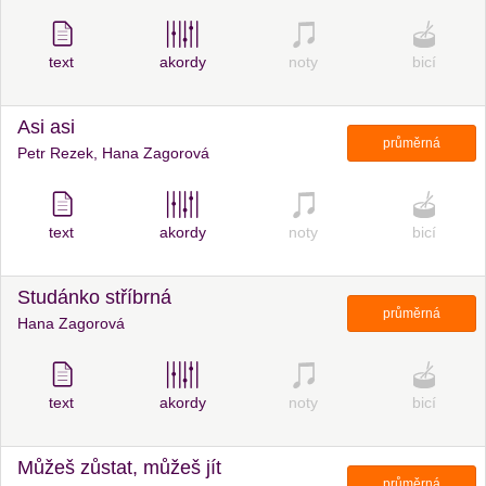
text
akordy
noty
bicí
Asi asi
průměrná
Petr Rezek, Hana Zagorová
text
akordy
noty
bicí
Studánko stříbrná
průměrná
Hana Zagorová
text
akordy
noty
bicí
Můžeš zůstat, můžeš jít
průměrná