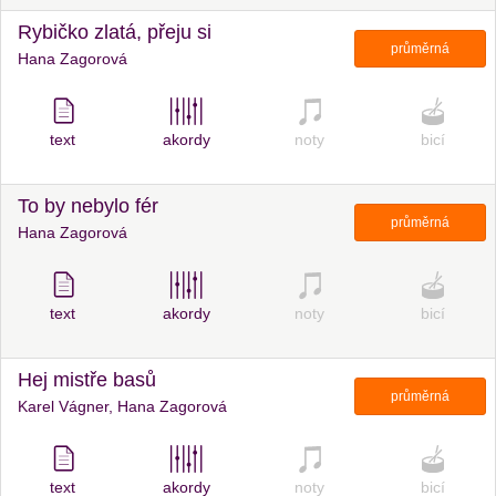
Rybičko zlatá, přeju si
průměrná
Hana Zagorová
text
akordy
noty
bicí
To by nebylo fér
průměrná
Hana Zagorová
text
akordy
noty
bicí
Hej mistře basů
průměrná
Karel Vágner, Hana Zagorová
text
akordy
noty
bicí