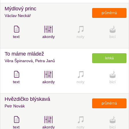
Mýdlový princ
průměrná
Václav Neckář
text
akordy
noty
bicí
To máme mládež
lehká
Věra Špinarová, Petra Janů
text
akordy
noty
bicí
Hvězdičko blýskavá
průměrná
Petr Novák
text
akordy
noty
bicí