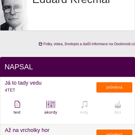
Fotky, videa, životopis a další informace na Osobnosti.cz
NAPSAL
Já to tady vedu
průměrná
4TET
text
akordy
noty
bicí
Až na vrcholky hor
průměrná