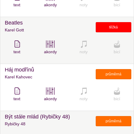
text
akordy
noty
bicí
Beatles
těžká
Karel Gott
text
akordy
noty
bicí
Háj modřínů
průměrná
Karel Kahovec
text
akordy
noty
bicí
Být stále mlád (Rybičky 48)
průměrná
Rybičky 48