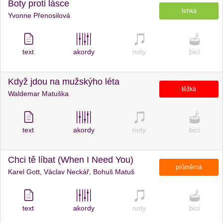
Boty proti lásce
lehká
Yvonne Přenosilová
text
akordy
noty
bicí
Když jdou na mužskýho léta
těžká
Waldemar Matuška
text
akordy
noty
bicí
Chci tě líbat (When I Need You)
průměrná
Karel Gott, Václav Neckář, Bohuš Matuš
text
akordy
noty
bicí