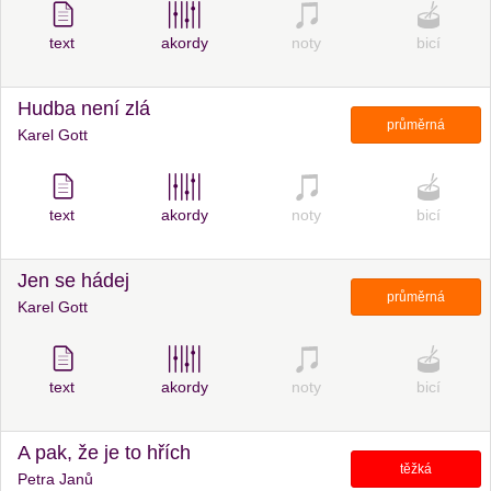
text
akordy
noty
bicí
Hudba není zlá
průměrná
Karel Gott
text
akordy
noty
bicí
Jen se hádej
průměrná
Karel Gott
text
akordy
noty
bicí
A pak, že je to hřích
těžká
Petra Janů