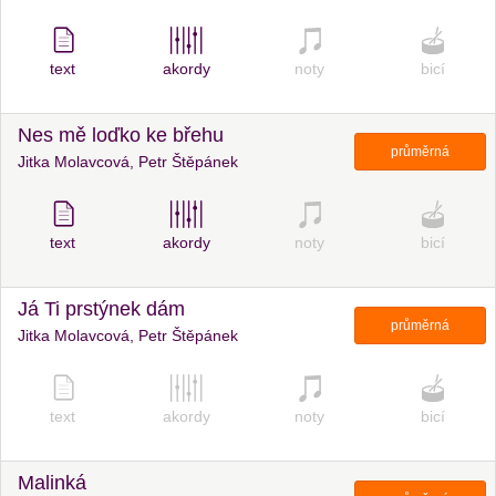
text
akordy
noty
bicí
Nes mě loďko ke břehu
průměrná
Jitka Molavcová, Petr Štěpánek
text
akordy
noty
bicí
Já Ti prstýnek dám
průměrná
Jitka Molavcová, Petr Štěpánek
text
akordy
noty
bicí
Malinká