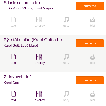
S láskou nám je líp
průměrná
Lucie Vondráčková, Josef Vágner
text
akordy
noty
bicí
Být stále mlád (Karel Gott a Leoš Mareš)
průměrná
Karel Gott, Leoš Mareš
text
akordy
noty
bicí
Z dávných dnů
průměrná
Karel Gott
text
akordy
noty
bicí