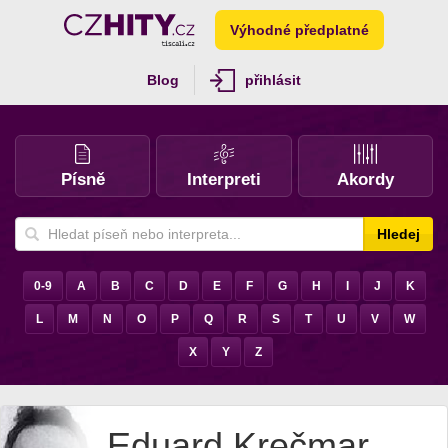
Výhodné předplatné
Blog
přihlásit
Písně
Interpreti
Akordy
Hledej
0-9
A
B
C
D
E
F
G
H
I
J
K
L
M
N
O
P
Q
R
S
T
U
V
W
X
Y
Z
Eduard Krečmar