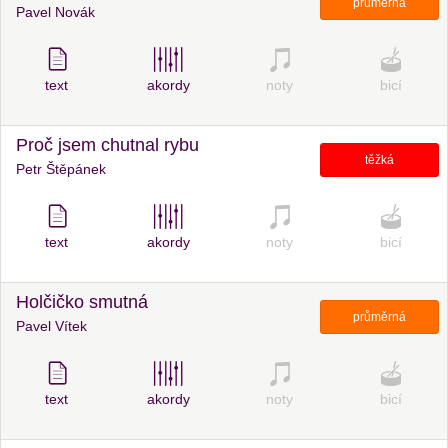
průměrná
Pavel Novák
text
akordy
noty
bicí
Proč jsem chutnal rybu
těžká
Petr Štěpánek
text
akordy
noty
bicí
Holčičko smutná
průměrná
Pavel Vítek
text
akordy
noty
bicí