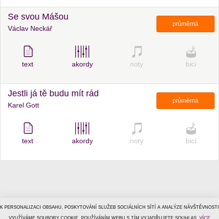
Se svou Mášou
průměrná
Václav Neckář
text
akordy
noty
bicí
Jestli já tě budu mít rád
průměrná
Karel Gott
text
akordy
noty
bicí
K PERSONALIZACI OBSAHU, POSKYTOVÁNÍ SLUŽEB SOCIÁLNÍCH SÍTÍ A ANALÝZE NÁVŠTĚVNOSTI
VYUŽÍVÁME SOUBORY COOKIE. POUŽÍVÁNÍM WEBU S TÍM VYJADŘUJETE SOUHLAS.
VÍCE