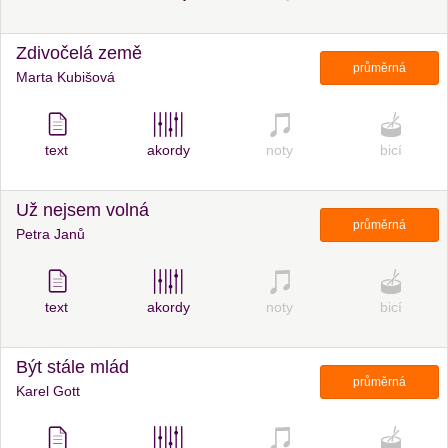
Zdivočelá země
průměrná
Marta Kubišová
text
akordy
noty
bicí
Už nejsem volná
průměrná
Petra Janů
text
akordy
noty
bicí
Být stále mlád
průměrná
Karel Gott