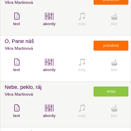
Věra Martinová
text
akordy
noty
bicí
Ó, Pane náš
průměrná
Věra Martinová
text
akordy
noty
bicí
Nebe, peklo, ráj
lehká
Věra Martinová
text
akordy
noty
bicí