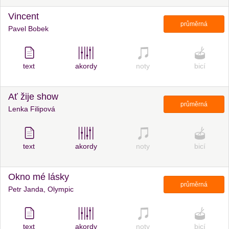
Vincent
průměrná
Pavel Bobek
text
akordy
noty
bicí
Ať žije show
průměrná
Lenka Filipová
text
akordy
noty
bicí
Okno mé lásky
průměrná
Petr Janda, Olympic
text
akordy
noty
bicí