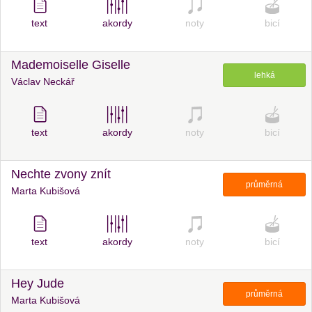
text
akordy
noty
bicí
Mademoiselle Giselle
lehká
Václav Neckář
text
akordy
noty
bicí
Nechte zvony znít
průměrná
Marta Kubišová
text
akordy
noty
bicí
Hey Jude
průměrná
Marta Kubišová