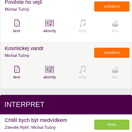
Pověste ho vejš
průměrná
Michal Tučný
text
akordy
noty
bicí
Kosmickej vandr
průměrná
Michal Tučný
text
akordy
noty
bicí
INTERPRET
Chtěl bych být medvídkem
lehká
Zdeněk Rytíř, Michal Tučný