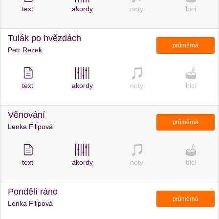
text
akordy
noty
bicí
Tulák po hvězdách
průměrná
Petr Rezek
text
akordy
noty
bicí
Věnování
průměrná
Lenka Filipová
text
akordy
noty
bicí
Pondělí ráno
průměrná
Lenka Filipová