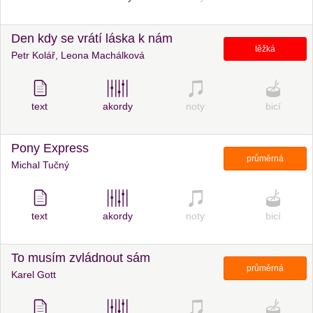
Den kdy se vrátí láska k nám
těžká
Petr Kolář, Leona Machálková
text
akordy
noty
bicí
Pony Express
průměrná
Michal Tučný
text
akordy
noty
bicí
To musím zvládnout sám
průměrná
Karel Gott