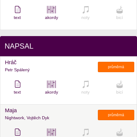
text
akordy
noty
bicí
NAPSAL
Hráč
průměrná
Petr Spálený
text
akordy
noty
bicí
Maja
průměrná
Nightwork, Vojtěch Dyk