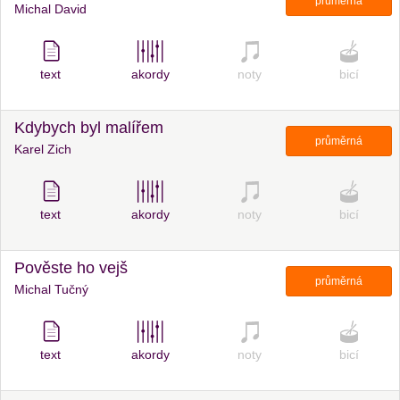
průměrná
Michal David
text
akordy
noty
bicí
Kdybych byl malířem
průměrná
Karel Zich
text
akordy
noty
bicí
Pověste ho vejš
průměrná
Michal Tučný
text
akordy
noty
bicí