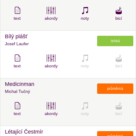
text
akordy
noty
bicí
Bílý plášť
lehká
Josef Laufer
text
akordy
noty
bicí
Medicinman
průměrná
Michal Tučný
text
akordy
noty
bicí
Létající Čestmír