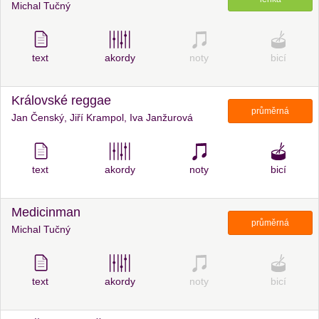
Michal Tučný
text
akordy
noty
bicí
Královské reggae
průměrná
Jan Čenský, Jiří Krampol, Iva Janžurová
text
akordy
noty
bicí
Medicinman
průměrná
Michal Tučný
text
akordy
noty
bicí