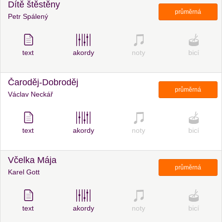
Dítě štěstěny
průměrná
Petr Spálený
text
akordy
noty
bicí
Čaroděj-Dobroděj
průměrná
Václav Neckář
text
akordy
noty
bicí
Včelka Mája
průměrná
Karel Gott
text
akordy
noty
bicí