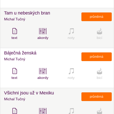
Tam u nebeských bran
průměrná
Michal Tučný
text
akordy
noty
bicí
Báječná ženská
průměrná
Michal Tučný
text
akordy
noty
bicí
Všichni jsou už v Mexiku
průměrná
Michal Tučný