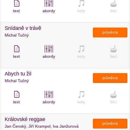
text
akordy
noty
bicí
Snídaně v trávě
průměrná
Michal Tučný
text
akordy
noty
bicí
Abych tu žil
průměrná
Michal Tučný
text
akordy
noty
bicí
Královské reggae
průměrná
Jan Čenský, Jiří Krampol, Iva Janžurová