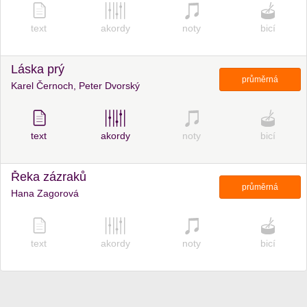
text
akordy
noty
bicí
Láska prý
průměrná
Karel Černoch, Peter Dvorský
text
akordy
noty
bicí
Řeka zázraků
průměrná
Hana Zagorová
text
akordy
noty
bicí