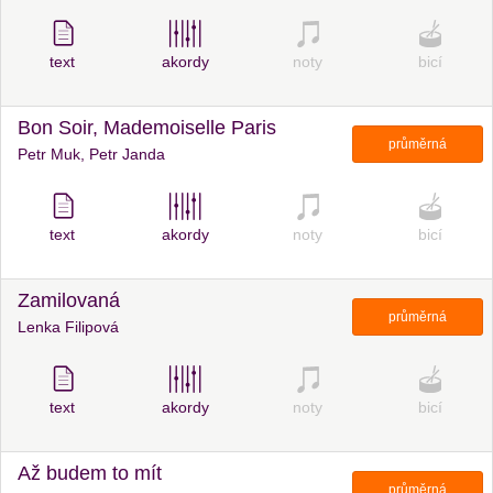
text
akordy
noty
bicí
Bon Soir, Mademoiselle Paris
průměrná
Petr Muk, Petr Janda
text
akordy
noty
bicí
Zamilovaná
průměrná
Lenka Filipová
text
akordy
noty
bicí
Až budem to mít
průměrná