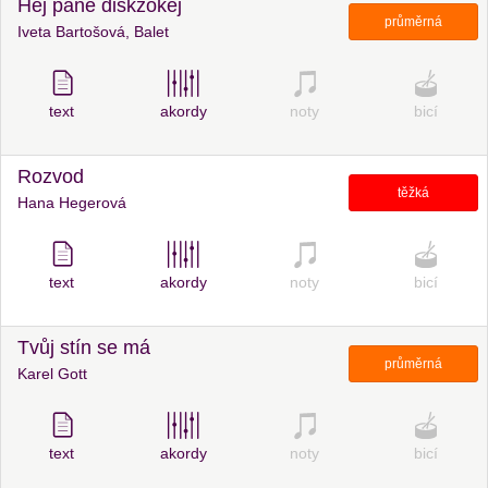
Hej pane diskžokej
průměrná
Iveta Bartošová, Balet
text
akordy
noty
bicí
Rozvod
těžká
Hana Hegerová
text
akordy
noty
bicí
Tvůj stín se má
průměrná
Karel Gott
text
akordy
noty
bicí