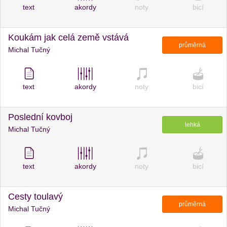
text
akordy
noty
bicí
Koukám jak celá země vstává
průměrná
Michal Tučný
text
akordy
noty
bicí
Poslední kovboj
lehká
Michal Tučný
text
akordy
noty
bicí
Cesty toulavý
průměrná
Michal Tučný