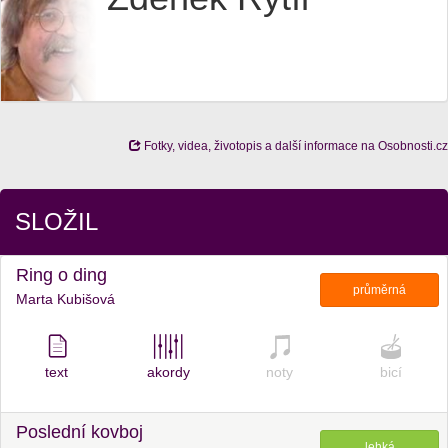
Fotky, videa, životopis a další informace na Osobnosti.cz
SLOŽIL
Ring o ding
průměrná
Marta Kubišová
text
akordy
noty
bicí
Poslední kovboj
lehká