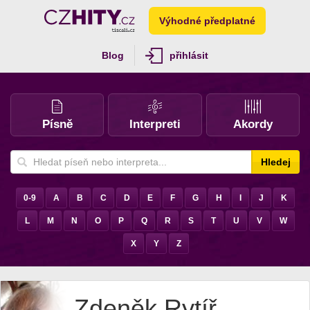
Výhodné předplatné
Blog
přihlásit
Písně
Interpreti
Akordy
Hledej
0-9
A
B
C
D
E
F
G
H
I
J
K
L
M
N
O
P
Q
R
S
T
U
V
W
X
Y
Z
Zdeněk Rytíř