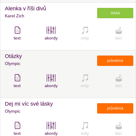
Alenka v říši divů
lehká
Karel Zich
text
akordy
noty
bicí
Otázky
průměrná
Olympic
text
akordy
noty
bicí
Dej mi víc své lásky
průměrná
Olympic
text
akordy
noty
bicí