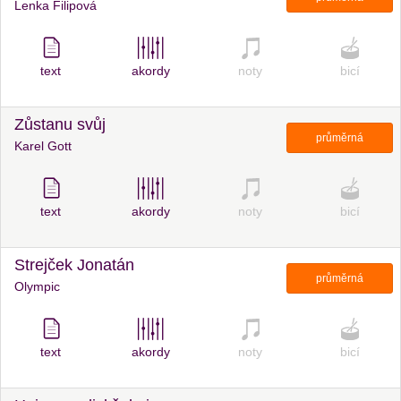
Lenka Filipová
text
akordy
noty
bicí
Zůstanu svůj
průměrná
Karel Gott
text
akordy
noty
bicí
Strejček Jonatán
průměrná
Olympic
text
akordy
noty
bicí