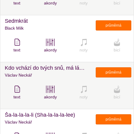
text
akordy
noty
bicí
Sedmkrát
průměrná
Black Milk
text
akordy
noty
bicí
Kdo vchází do tvých snů, má lásko (Where Do You Go To /My Lovely/)
průměrná
Václav Neckář
text
akordy
noty
bicí
Ša-la-la-la-li (Sha-la-la-la-lee)
průměrná
Václav Neckář