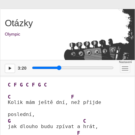
Otázky
Olympic
3:20
Přep
men
C
F
G
C
F
G
C
C
F
Kolik mám ještě dní, 
než přijde 
G
C
jak dlouho budu zpívat a 
hrát,

F