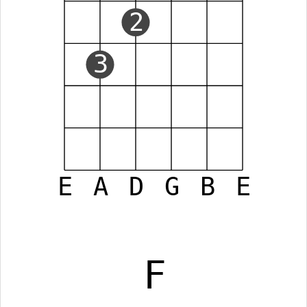
2
3
E
A
D
G
B
E
F