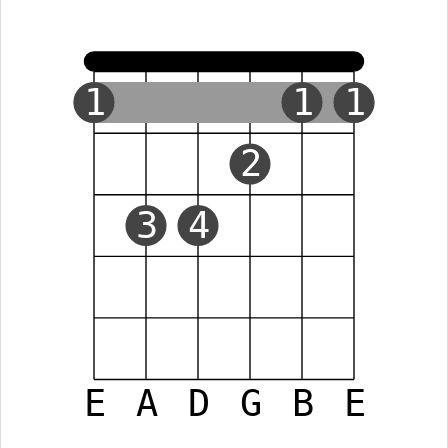
1
1
1
2
3
4
E
A
D
G
B
E