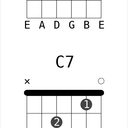
E
A
D
G
B
E
C7
✕
1
2