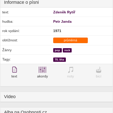
Informace o písni
text:
Zdeněk Rytíř
hudba:
Petr Janda
rok vydání:
1971
obtížnost:
průměrná
Žánry
pop
rock
Tagy:
70. léta
text
akordy
noty
bicí
Video
Alba na Osobnosti.cz