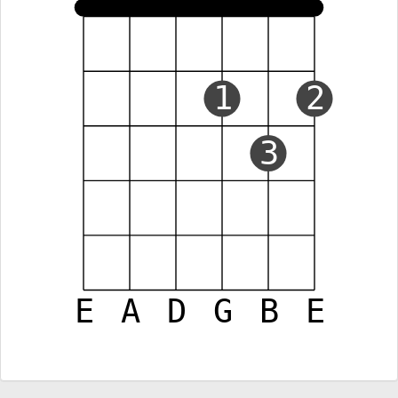
1
2
3
E
A
D
G
B
E