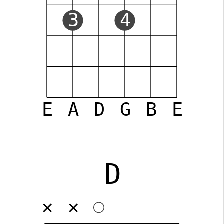
3
4
E
A
D
G
B
E
D
✕
✕