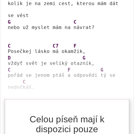
kolik je na zemi cest, 
kterou mám dát 
G
C
nebo už myslet mám na 
návrat?

C
C7
F
Posečkej lásko 
má okam
D
G
vždyť svět je veliký otaz
C
F
G
pořád se jenom ptáš 
a odpovědi 
tý se 
C
nedoč
káš.
Celou píseň mají k
dispozici pouze