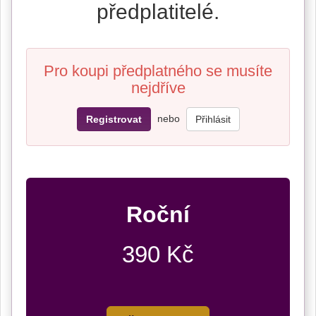
předplatitelé.
Pro koupi předplatného se musíte
nejdříve
nebo
Registrovat
Přihlásit
Roční
390 Kč