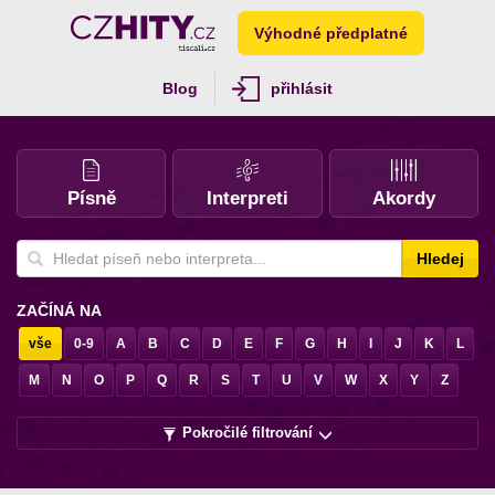
Výhodné předplatné
Blog
přihlásit
Písně
Interpreti
Akordy
Hledej
ZAČÍNÁ NA
vše
0-9
A
B
C
D
E
F
G
H
I
J
K
L
M
N
O
P
Q
R
S
T
U
V
W
X
Y
Z
Pokročilé filtrování