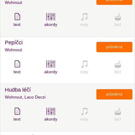
Wohnout
text
akordy
noty
bicí
Pepíčci
průměrná
Wohnout
text
akordy
noty
bicí
Hudba léčí
průměrná
Wohnout, Laco Deczi
text
akordy
noty
bicí