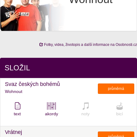
Fotky, videa, životopis a další informace na Osobnosti.cz
SLOŽIL
Svaz českých bohémů
průměrná
Wohnout
text
akordy
noty
bicí
Vrátnej
průměrná