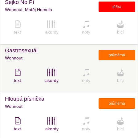
Sejko No Pí
těžká
Wohnout, Matěj Homola
text
akordy
noty
bicí
Gastrosexuál
průměrná
Wohnout
text
akordy
noty
bicí
Hloupá písnička
průměrná
Wohnout
text
akordy
noty
bicí