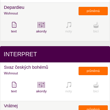
Depardieu
průměrná
Wohnout
text
akordy
noty
bicí
INTERPRET
Svaz českých bohémů
průměrná
Wohnout
text
akordy
noty
bicí
Vrátnej
průměrná