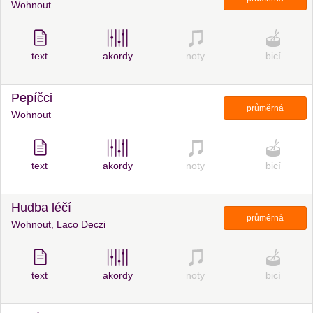
Wohnout
text
akordy
noty
bicí
Pepíčci
průměrná
Wohnout
text
akordy
noty
bicí
Hudba léčí
průměrná
Wohnout, Laco Deczi
text
akordy
noty
bicí