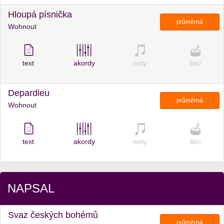
Hloupá písnička
průměrná
Wohnout
text
akordy
noty
bicí
Depardieu
průměrná
Wohnout
text
akordy
noty
bicí
NAPSAL
Svaz českých bohémů
průměrná