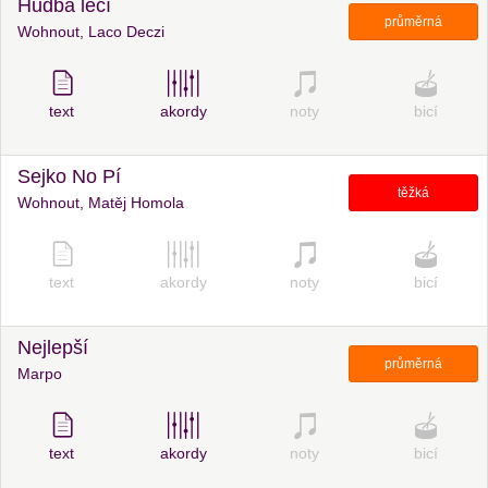
Hudba léčí
průměrná
Wohnout, Laco Deczi
text
akordy
noty
bicí
Sejko No Pí
těžká
Wohnout, Matěj Homola
text
akordy
noty
bicí
Nejlepší
průměrná
Marpo
text
akordy
noty
bicí