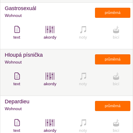
Gastrosexuál
průměrná
Wohnout
text
akordy
noty
bicí
Hloupá písnička
průměrná
Wohnout
text
akordy
noty
bicí
Depardieu
průměrná
Wohnout
text
akordy
noty
bicí