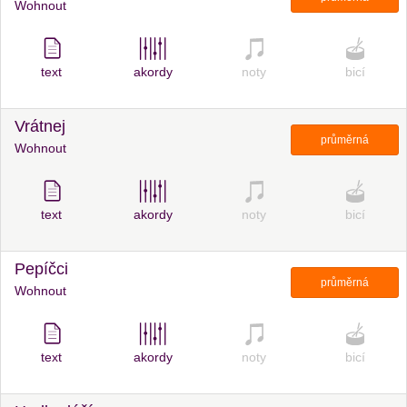
Wohnout
text
akordy
noty
bicí
Vrátnej
průměrná
Wohnout
text
akordy
noty
bicí
Pepíčci
průměrná
Wohnout
text
akordy
noty
bicí