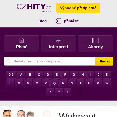
Výhodné předplatné
Blog
přihlásit
Písně
Interpreti
Akordy
Hledej
0-9
A
B
C
D
E
F
G
H
I
J
K
L
M
N
O
P
Q
R
S
T
U
V
W
X
Y
Z
Wohnout