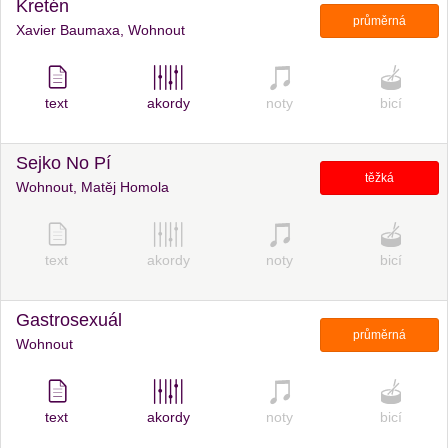
Kretén
průměrná
Xavier Baumaxa, Wohnout
text
akordy
noty
bicí
Sejko No Pí
těžká
Wohnout, Matěj Homola
text
akordy
noty
bicí
Gastrosexuál
průměrná
Wohnout
text
akordy
noty
bicí