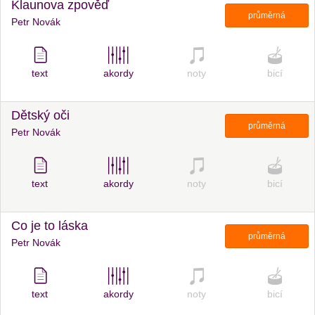
Klaunova zpověď
průměrná
Petr Novák
text
akordy
noty
bicí
Dětský oči
průměrná
Petr Novák
text
akordy
noty
bicí
Co je to láska
průměrná
Petr Novák
text
akordy
noty
bicí