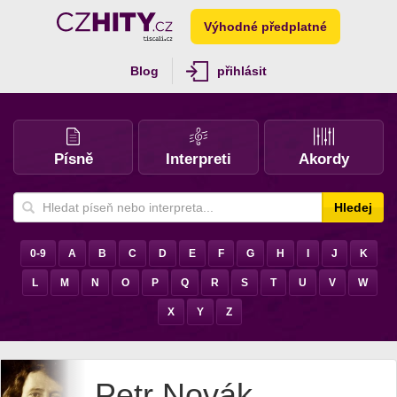
Výhodné předplatné
Blog
přihlásit
Písně
Interpreti
Akordy
Hledej
0-9
A
B
C
D
E
F
G
H
I
J
K
L
M
N
O
P
Q
R
S
T
U
V
W
X
Y
Z
Petr Novák