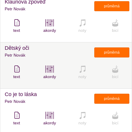
Klaunova zpověď
průměrná
Petr Novák
text
akordy
noty
bicí
Dětský oči
průměrná
Petr Novák
text
akordy
noty
bicí
Co je to láska
průměrná
Petr Novák
text
akordy
noty
bicí