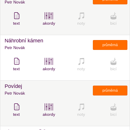
Petr Novák
text
akordy
noty
bicí
Náhrobní kámen
průměrná
Petr Novák
text
akordy
noty
bicí
Povídej
průměrná
Petr Novák
text
akordy
noty
bicí