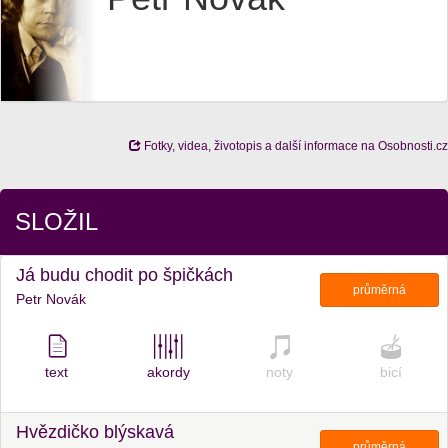
Fotky, videa, životopis a další informace na Osobnosti.cz
SLOŽIL
Já budu chodit po špičkách
průměrná
Petr Novák
text
akordy
noty
bicí
Hvězdičko blýskavá
průměrná