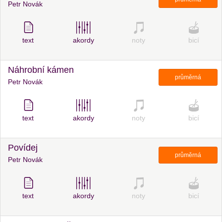
Petr Novák
text
akordy
noty
bicí
Náhrobní kámen
průměrná
Petr Novák
text
akordy
noty
bicí
Povídej
průměrná
Petr Novák
text
akordy
noty
bicí