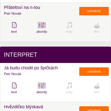
Přáteltsví na n-tou
průměrná
Petr Novák
text
akordy
noty
bicí
INTERPRET
Já budu chodit po špičkách
průměrná
Petr Novák
text
akordy
noty
bicí
Hvězdičko blýskavá
průměrná