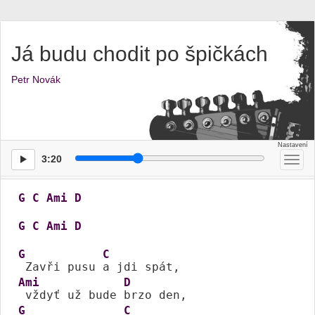
Já budu chodit po špičkách
Petr Novák
3:20
Přep
men
G
C
Ami
D
G
C
Ami
D
G
C
 Zavři pusu 
Ami
D
 vždyť už bude 
G
C