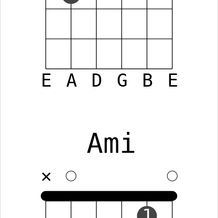
E
A
D
G
B
E
Ami
✕
1