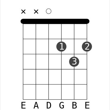
✕
✕
1
2
3
E
A
D
G
B
E