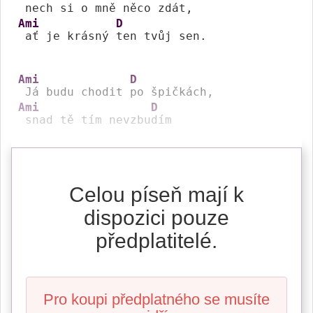
 nech si o mně 
Ami
D
 ať je krásný 
ten tvůj sen. 

Ami
D
 Já budu chodit 
Ami
D
 snad tě tím nevzbu
dím 
Celou píseň mají k
dispozici pouze
předplatitelé.
Pro koupi předplatného se musíte