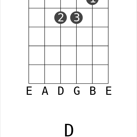
2
3
E
A
D
G
B
E
D