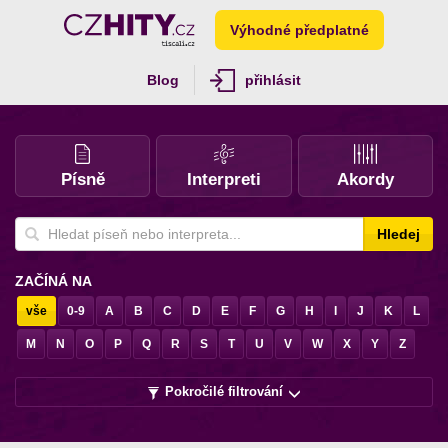
Výhodné předplatné
Blog
přihlásit
Písně
Interpreti
Akordy
Hledej
ZAČÍNÁ NA
vše
0-9
A
B
C
D
E
F
G
H
I
J
K
L
M
N
O
P
Q
R
S
T
U
V
W
X
Y
Z
Pokročilé filtrování