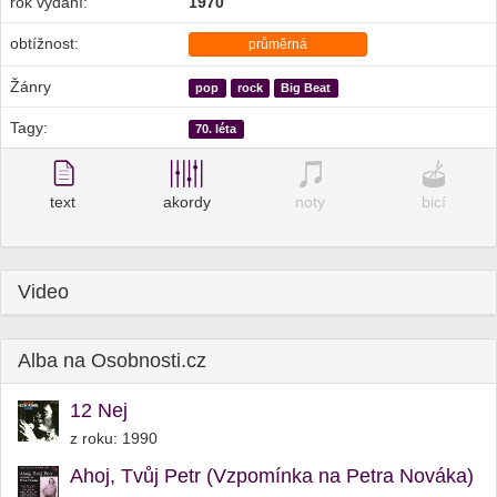
rok vydání:
1970
obtížnost:
průměrná
Žánry
pop
rock
Big Beat
Tagy:
70. léta
text
akordy
noty
bicí
Video
Alba na Osobnosti.cz
12 Nej
z roku: 1990
Ahoj, Tvůj Petr (Vzpomínka na Petra Nováka)