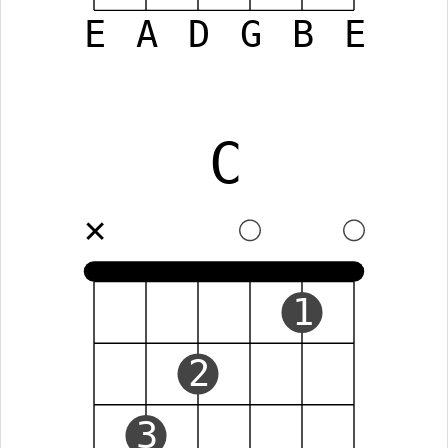
E
A
D
G
B
E
C
✕
1
2
3