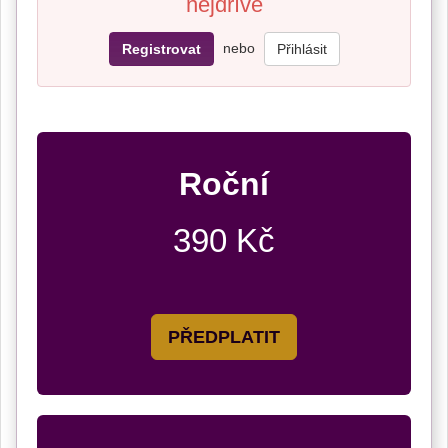
nejdříve
nebo
Registrovat
Přihlásit
Roční
390 Kč
PŘEDPLATIT