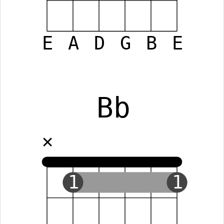
E
A
D
G
B
E
Bb
✕
1
1