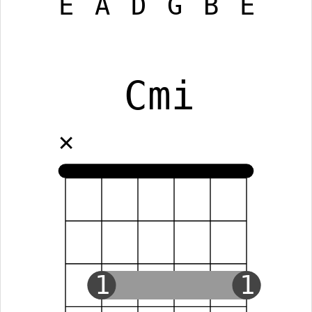
E
A
D
G
B
E
Cmi
✕
1
1