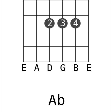
2
3
4
E
A
D
G
B
E
Ab