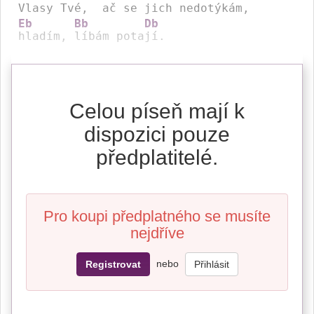
Vlasy Tvé, 
 ač se jich nedo
Eb
Bb
Db
hladím, 
líbám pota
jí. 
Celou píseň mají k
dispozici pouze
předplatitelé.
Pro koupi předplatného se musíte
nejdříve
nebo
Registrovat
Přihlásit