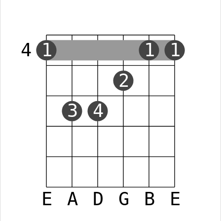
4
1
1
1
2
3
4
E
A
D
G
B
E