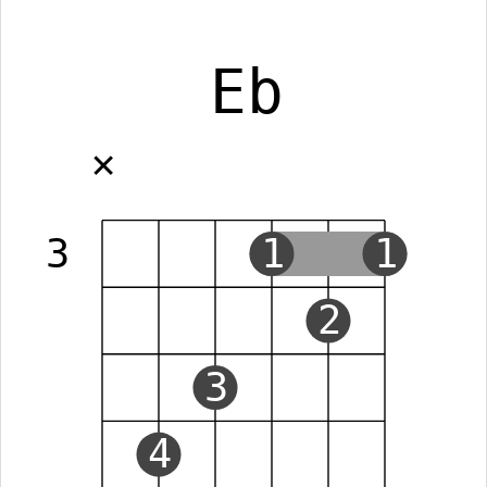
Eb
✕
3
1
1
2
3
4