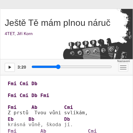
Ještě Tě mám plnou náruč
4TET
,
Jiří Korn
3:20
Přep
men
Fmi
Cmi
Db
Fmi
Cmi
Db
Fmi
Fmi
Ab
Cmi
Z prstů 
 Tvou vůni 
Eb
Bb
Db
krásná 
vůně, škoda 
Fmi
Ab
Cmi