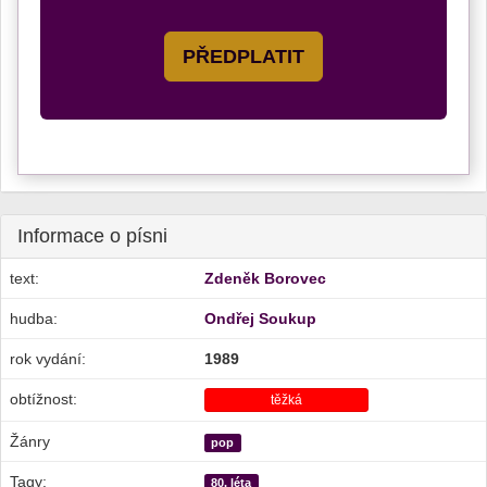
PŘEDPLATIT
Informace o písni
text:
Zdeněk Borovec
hudba:
Ondřej Soukup
rok vydání:
1989
obtížnost:
těžká
Žánry
pop
Tagy:
80. léta