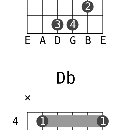
2
3
4
E
A
D
G
B
E
Db
✕
4
1
1