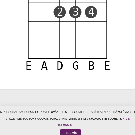
2
3
4
E
A
D
G
B
E
K PERSONALIZACI OBSAHU, POSKYTOVÁNÍ SLUŽEB SOCIÁLNÍCH SÍTÍ A ANALÝZE NÁVŠTĚVNOSTI
© 1996–2026
VYUŽÍVÁME SOUBORY COOKIE. POUŽÍVÁNÍM WEBU S TÍM VYJADŘUJETE SOUHLAS.
Tiscali Media, a.s.
ISSN 1801-5131
VÍCE
o nás
|
kontakt
|
reklama
|
ochrana osobních údajů
|
obchodní
INFORMACÍ...
podmínky
|
helpdesk@tiscalimedia.cz
ROZUMÍM