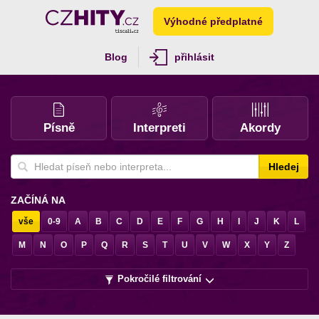
Výhodné předplatné
Blog
přihlásit
Písně
Interpreti
Akordy
Hledej
ZAČÍNÁ NA
vše
0-9
A
B
C
D
E
F
G
H
I
J
K
L
M
N
O
P
Q
R
S
T
U
V
W
X
Y
Z
Pokročilé filtrování