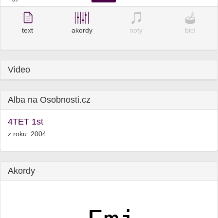
text
akordy
noty
bicí
Video
Alba na Osobnosti.cz
4TET 1st
z roku: 2004
Akordy