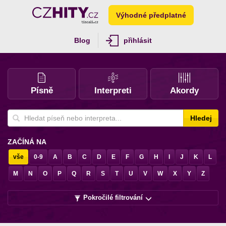
Výhodné předplatné
Blog
přihlásit
Písně
Interpreti
Akordy
Hledej
ZAČÍNÁ NA
vše
0-9
A
B
C
D
E
F
G
H
I
J
K
L
M
N
O
P
Q
R
S
T
U
V
W
X
Y
Z
Pokročilé filtrování