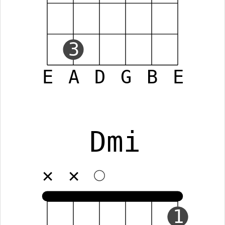
3
E
A
D
G
B
E
Dmi
✕
✕
1