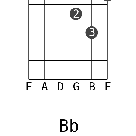
2
3
E
A
D
G
B
E
Bb