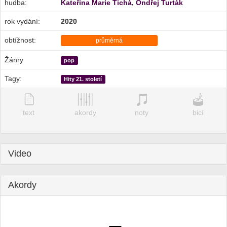
hudba:
Kateřina Marie Tichá
,
Ondřej Turták
rok vydání:
2020
obtížnost:
průměrná
Žánry
pop
Tagy:
Hity 21. století
text
akordy
noty
bicí
Video
Akordy