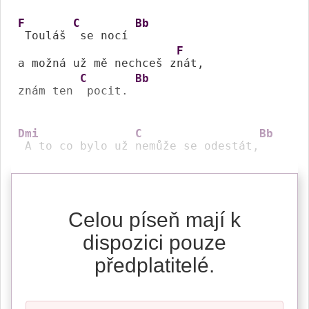
F
C
Bb
 Touláš 
 se nocí 
F
a možná už mě nechceš z
nát,

C
Bb
znám ten 
 pocit. 
Dmi
C
Bb
 A to co bylo už 
nemůže se odestát,
Celou píseň mají k
dispozici pouze
předplatitelé.