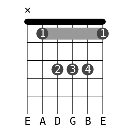
✕
1
1
2
3
4
E
A
D
G
B
E