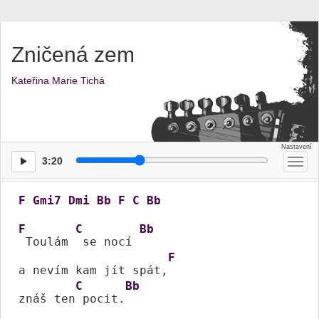
Zničená zem
Kateřina Marie Tichá
3:20
Přep
men
F
Gmi7
Dmi
Bb
F
C
Bb
F
C
Bb
 Toulám 
 se nocí 
F
a nevím kam jít spát,
C
Bb
znáš ten
 pocit.