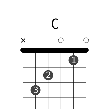
C
✕
1
2
3