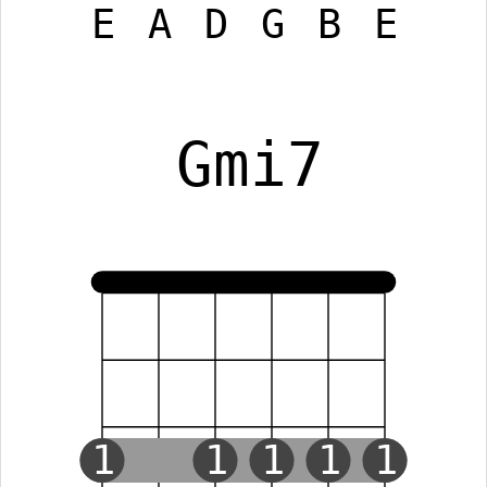
E
A
D
G
B
E
Gmi7
1
1
1
1
1