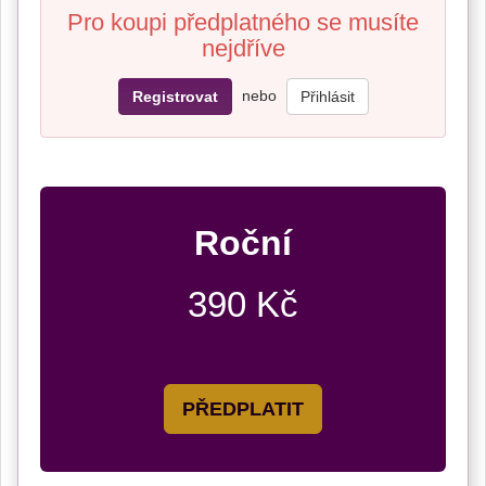
Pro koupi předplatného se musíte
nejdříve
nebo
Registrovat
Přihlásit
Roční
390 Kč
PŘEDPLATIT