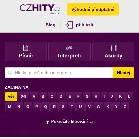
Výhodné předplatné
Blog
přihlásit
Písně
Interpreti
Akordy
Hledej
ZAČÍNÁ NA
vše
0-9
A
B
C
D
E
F
G
H
I
J
K
L
M
N
O
P
Q
R
S
T
U
V
W
X
Y
Z
Pokročilé filtrování