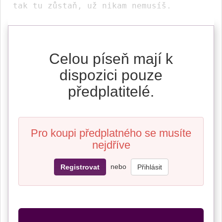
tak tu 
zůstaň, už 
nikam nemu
síš. 
Celou píseň mají k
dispozici pouze
předplatitelé.
Pro koupi předplatného se musíte
nejdříve
nebo
Registrovat
Přihlásit