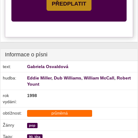
PŘEDPLATIT
Informace o písni
text:
Gabriela Osvaldová
hudba:
Eddie Miller
,
Dub Williams
,
William McCall
,
Robert
Yount
rok
1998
vydání:
obtížnost:
průměrná
Žánry
pop
Tagy:
90. léta