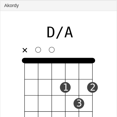
Akordy
D/A
✕
1
2
3