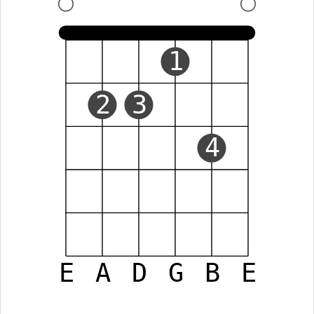
1
2
3
4
E
A
D
G
B
E