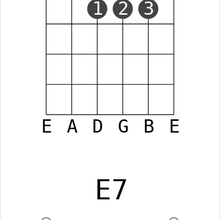
1
2
3
E
A
D
G
B
E
E7