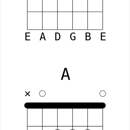
E
A
D
G
B
E
A
✕