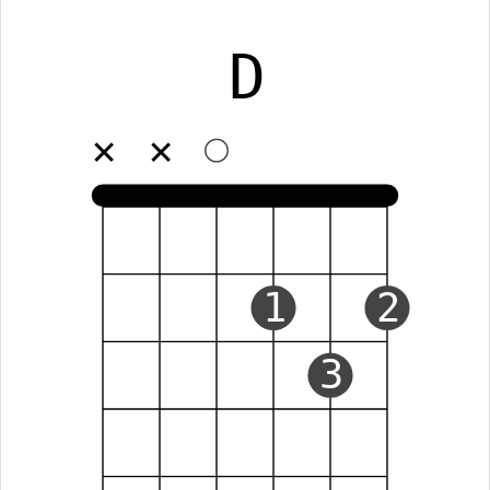
D
✕
✕
1
2
3