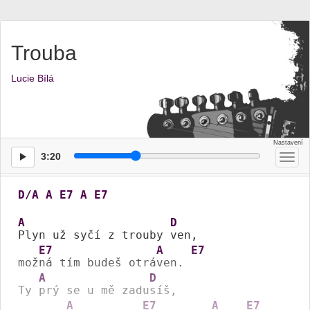
Trouba
Lucie Bílá
3:20
Přep
men
D/A
A
E7
A
E7
A
D
Plyn už syčí z trouby 
ven,

E7
A
E7
mož
ná tím budeš otrá
ven. 
A
D
Ty 
prý se u mě zadu
síš,

A
E7
A
E7