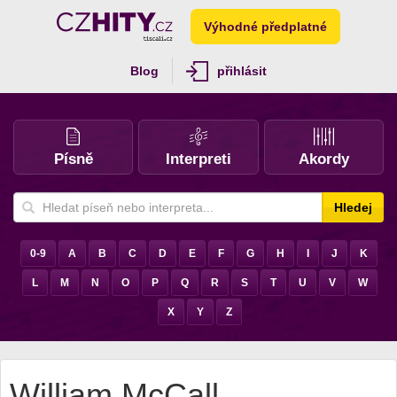
Výhodné předplatné
Blog
přihlásit
Písně
Interpreti
Akordy
Hledej
0-9
A
B
C
D
E
F
G
H
I
J
K
L
M
N
O
P
Q
R
S
T
U
V
W
X
Y
Z
William McCall