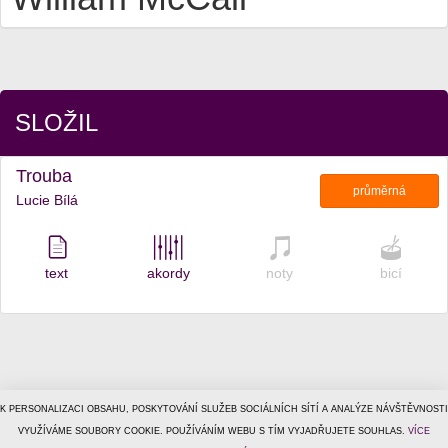
SLOŽIL
Trouba
průměrná
Lucie Bílá
text
akordy
noty
bicí
K PERSONALIZACI OBSAHU, POSKYTOVÁNÍ SLUŽEB SOCIÁLNÍCH SÍTÍ A ANALÝZE NÁVŠTĚVNOSTI
© 1996–2026
VYUŽÍVÁME SOUBORY COOKIE. POUŽÍVÁNÍM WEBU S TÍM VYJADŘUJETE SOUHLAS.
Tiscali Media, a.s.
ISSN 1801-5131
VÍCE