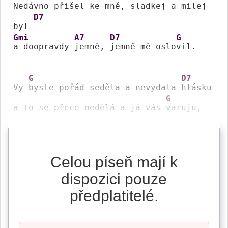
Nedávno přišel 
ke mně, 
sladkej a milej 
D7
byl 
Gmi
A7
D7
G
a doopravdy 
jemně, 
jemně mě oslo
vil.

G
D7
Vy 
byste pořád seděla a nevydala 
hlásku

G
a to se přece nedělá a já vás 
varuju,
Celou píseň mají k
dispozici pouze
předplatitelé.