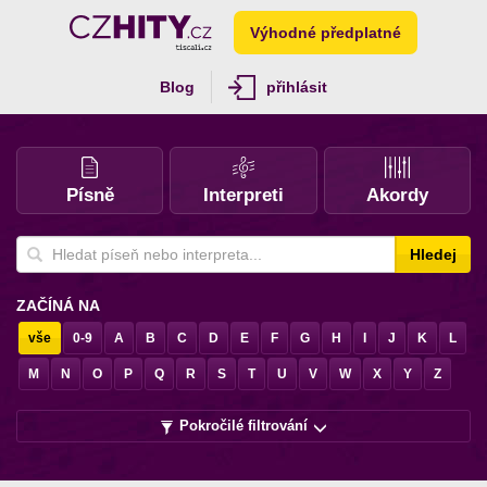
Výhodné předplatné
Blog
přihlásit
Písně
Interpreti
Akordy
Hledej
ZAČÍNÁ NA
vše
0-9
A
B
C
D
E
F
G
H
I
J
K
L
M
N
O
P
Q
R
S
T
U
V
W
X
Y
Z
Pokročilé filtrování