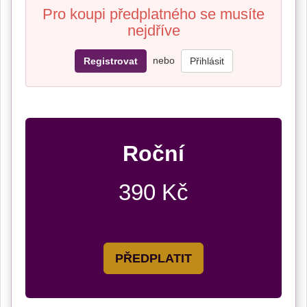
Pro koupi předplatného se musíte
nejdříve
nebo
Registrovat
Přihlásit
Roční
390 Kč
PŘEDPLATIT