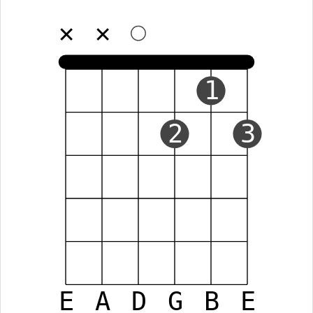
✕
✕
1
2
3
E
A
D
G
B
E