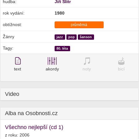
hudba:
Jiří Šlitr
rok vydání:
1980
obtížnost:
průměrná
Žánry
jazz
pop
šanson
Tagy:
80. léta
text
akordy
noty
bicí
Video
Alba na Osobnosti.cz
Všechno nejlepší (cd 1)
z roku: 2006