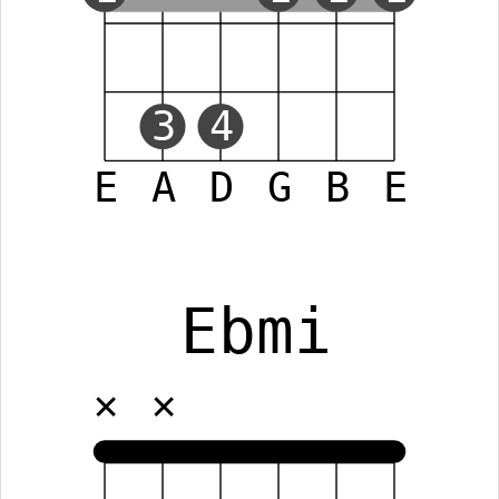
3
4
E
A
D
G
B
E
Ebmi
✕
✕