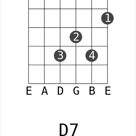
1
2
3
4
E
A
D
G
B
E
D7