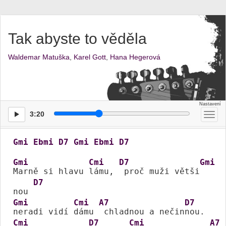
Tak abyste to věděla
Waldemar Matuška
,
Karel Gott
,
Hana Hegerová
3:20
Přep
men
Gmi
Ebmi
D7
Gmi
Ebmi
D7
Gmi
Cmi
D7
Gmi
Marně si hlavu 
lámu, 
 proč muži větši
D7
nou 
Gmi
Cmi
A7
D7
neradi vidí 
dámu 
 chladnou a nečin
Cmi
D7
Cmi
A7