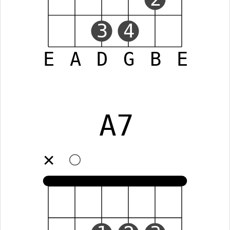
3
4
E
A
D
G
B
E
A7
✕