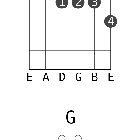
1
2
3
4
E
A
D
G
B
E
G