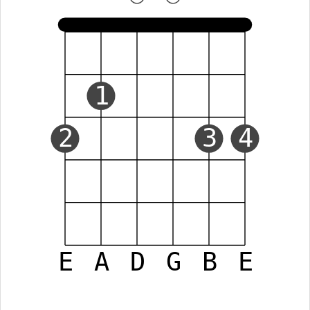
1
2
3
4
E
A
D
G
B
E