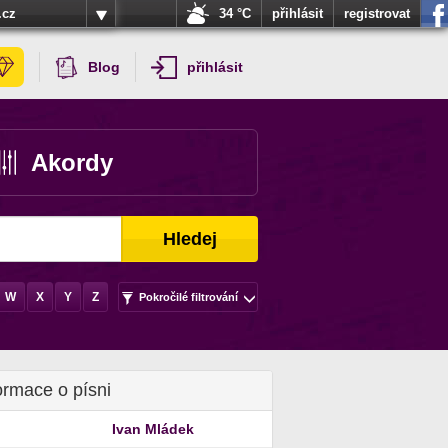
.cz
34 °C
přihlásit
registrovat
Blog
přihlásit
Akordy
Hledej
W
X
Y
Z
Pokročilé filtrování
ormace o písni
Ivan Mládek