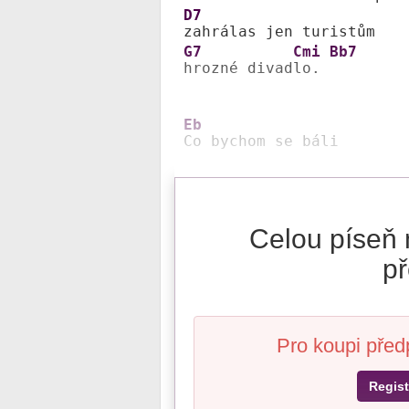
D7
G7
Cmi
Bb7
hrozné divad
lo. 
Eb
Co bychom se báli
Celou píseň 
př
Pro koupi před
Regist