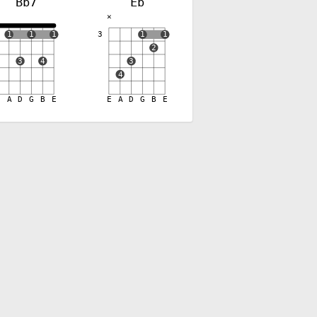
Bb7
Eb
✕
✕
1
1
1
3
1
1
2
3
4
3
4
E
A
D
G
B
E
E
A
D
G
B
E