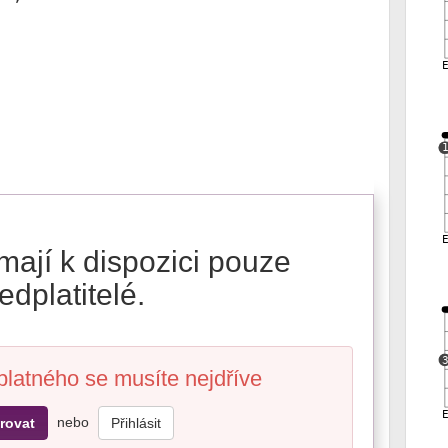
mají k dispozici pouze
edplatitelé.
platného se musíte nejdříve
nebo
rovat
Přihlásit