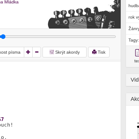
na Mládka
hudb
rok v
Žánr
Tagy:
ikost písma
Skrýt akordy
Tisk
te
Vi
Ak
G7
buch!
