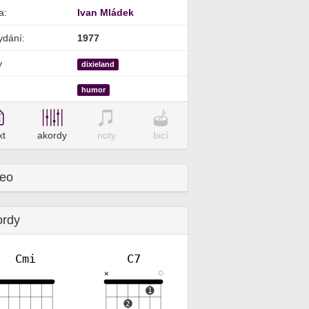
a:
Ivan Mládek
ydání:
1977
y
dixieland
humor
xt
akordy
noty
bicí
deo
ordy
Cmi
C7
✕
✕
1
2