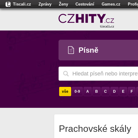
Tiscali.cz
Zprávy
Ženy
Cestování
Games.cz
Prof
Moulík.cz
Fights.cz
Sport
Dokina.cz
CZhity.cz
Našepe
Písně
vše
0-9
A
B
C
D
E
F
Prachovské skály