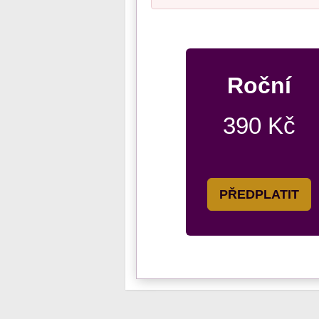
Roční
390 Kč
PŘEDPLATIT