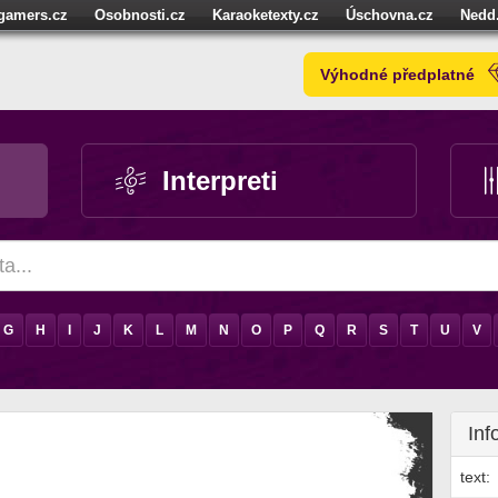
igamers.cz
Osobnosti.cz
Karaoketexty.cz
Úschovna.cz
Nedd
níze.cz
StartupInsider.cz
Výhodné předplatné
Interpreti
G
H
I
J
K
L
M
N
O
P
Q
R
S
T
U
V
Inf
text: