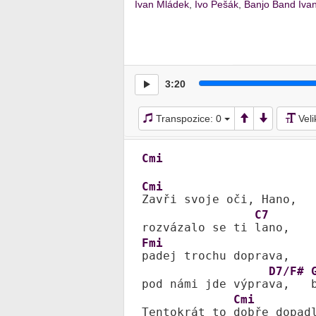
Ivan Mládek
,
Ivo Pešák
,
Banjo Band Iva
3:20
Transpozice:
0
Vel
Cmi
Cmi
Zavři svoje oči, Hano,

C7
rozvázalo se ti 
Fmi
padej trochu doprava,

D7/F#
pod námi jde výpra
va,   
Cmi
Tentokrát to 