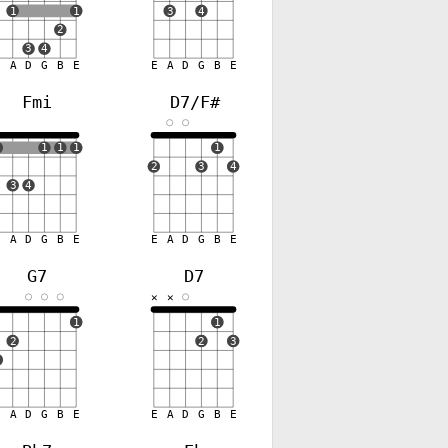
1
1
3
4
2
3
4
E
A
D
G
B
E
E
A
D
G
B
E
Fmi
D7/F#
1
1
1
1
1
2
3
4
3
4
E
A
D
G
B
E
E
A
D
G
B
E
G7
D7
✕
✕
1
1
2
2
3
3
E
A
D
G
B
E
E
A
D
G
B
E