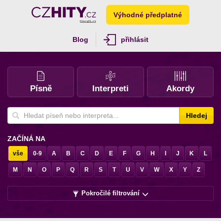
Výhodné předplatné
Blog
přihlásit
Písně
Interpreti
Akordy
Hledej
ZAČÍNÁ NA
vše
0-9
A
B
C
D
E
F
G
H
I
J
K
L
M
N
O
P
Q
R
S
T
U
V
W
X
Y
Z
Pokročilé filtrování