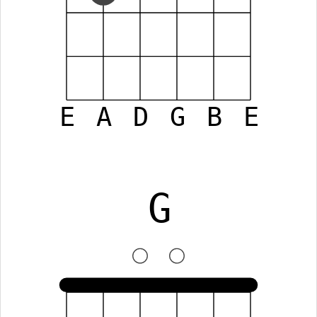
E
A
D
G
B
E
G