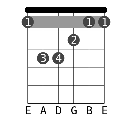
1
1
1
2
3
4
E
A
D
G
B
E