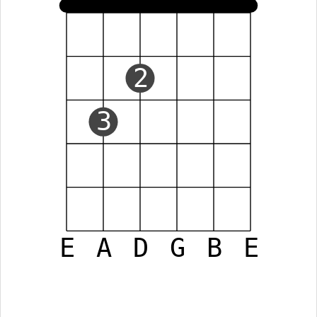
2
3
E
A
D
G
B
E