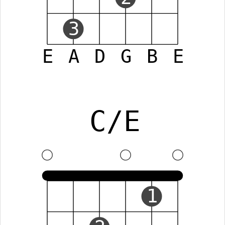
3
E
A
D
G
B
E
C/E
1