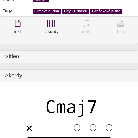
Tagy:
Filmová hudba
Hity 21. století
Pohádkové písně
text
akordy
noty
bicí
Video
Akordy
Cmaj7
✕