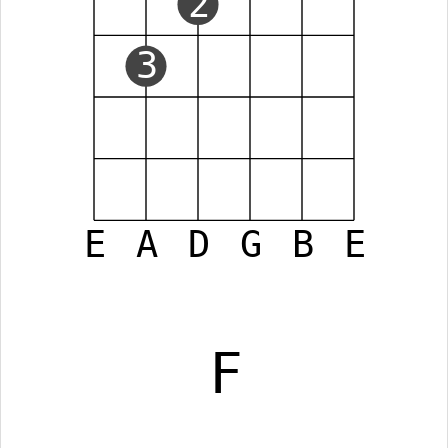
2
3
E
A
D
G
B
E
F