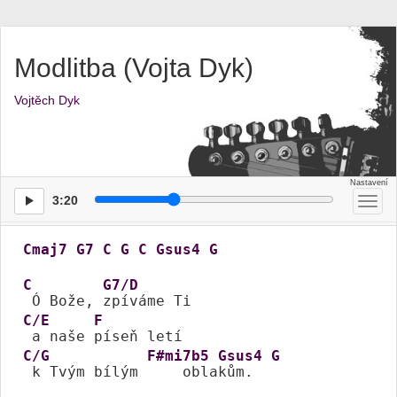
Modlitba (Vojta Dyk)
Vojtěch Dyk
3:20
Přep
men
Cmaj7
G7
C
G
C
Gsus4
G
C
G7/D
 Ó Bože, 
C/E
F
 a naše 
C/G
F#mi7b5
Gsus4
G
 k Tvým bílým 
    obla
kům.  