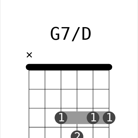
G7/D
✕
1
1
1
2