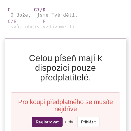
C
G7/D
 Ó Bože, 
C/E
F
 svůj obdiv 
vzdáváme Ti
Celou píseň mají k
dispozici pouze
předplatitelé.
Pro koupi předplatného se musíte
nejdříve
nebo
Registrovat
Přihlásit