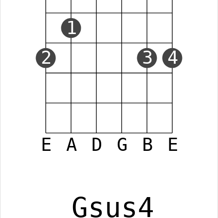
1
2
3
4
E
A
D
G
B
E
Gsus4