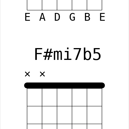
E
A
D
G
B
E
F#mi7b5
✕
✕