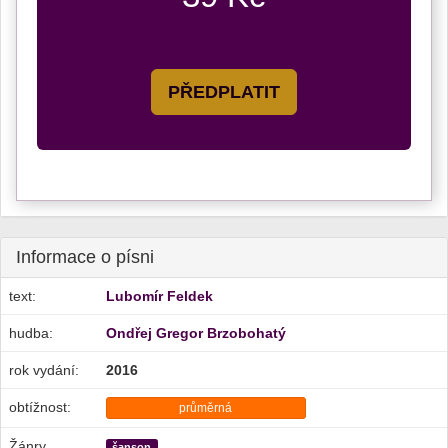
PŘEDPLATIT
Informace o písni
text:
Lubomír Feldek
hudba:
Ondřej Gregor Brzobohatý
rok vydání:
2016
obtížnost:
průměrná
Žánry
šanson