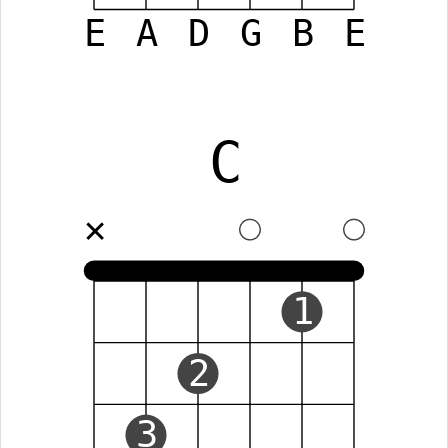
E
A
D
G
B
E
C
✕
1
2
3