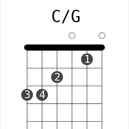
C/G
1
2
3
4