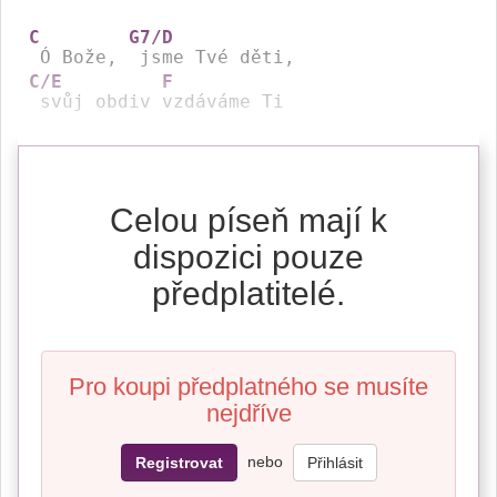
C
G7/D
 Ó Bože, 
C/E
F
 svůj obdiv 
vzdáváme Ti
Celou píseň mají k
dispozici pouze
předplatitelé.
Pro koupi předplatného se musíte
nejdříve
nebo
Registrovat
Přihlásit