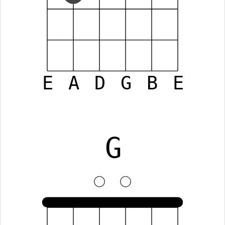
E
A
D
G
B
E
G