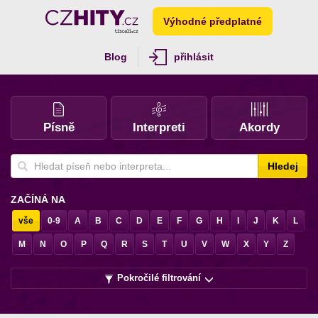
Výhodné předplatné
Blog
přihlásit
Písně
Interpreti
Akordy
Hledej
ZAČÍNÁ NA
vše
0-9
A
B
C
D
E
F
G
H
I
J
K
L
M
N
O
P
Q
R
S
T
U
V
W
X
Y
Z
Pokročilé filtrování