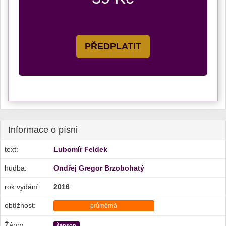
PŘEDPLATIT
Informace o písni
text:
Lubomír Feldek
hudba:
Ondřej Gregor Brzobohatý
rok vydání:
2016
obtížnost:
průměrná
Žánry
šanson