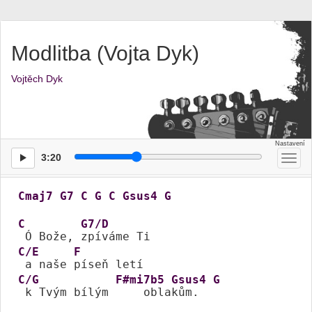
Modlitba (Vojta Dyk)
Vojtěch Dyk
3:20
Přep
men
Cmaj7
G7
C
G
C
Gsus4
G
C
G7/D
 Ó Bože, 
C/E
F
 a naše 
C/G
F#mi7b5
Gsus4
G
 k Tvým bílým 
    obla
kům.  