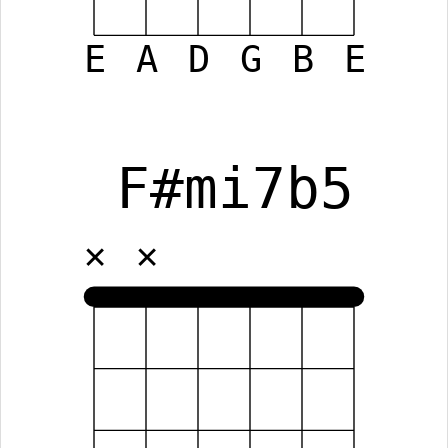
E
A
D
G
B
E
F#mi7b5
✕
✕