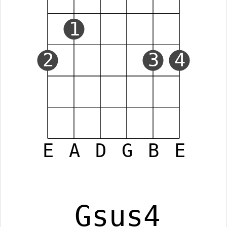
1
2
3
4
E
A
D
G
B
E
Gsus4