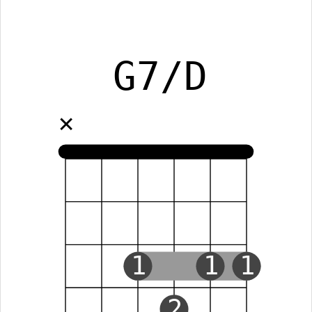
G7/D
✕
1
1
1
2