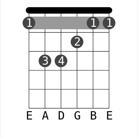
1
1
1
2
3
4
E
A
D
G
B
E