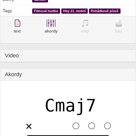
Tagy:
Filmová hudba
Hity 21. století
Pohádkové písně
text
akordy
noty
bicí
Video
Akordy
Cmaj7
✕