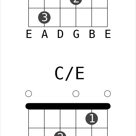
3
E
A
D
G
B
E
C/E
1