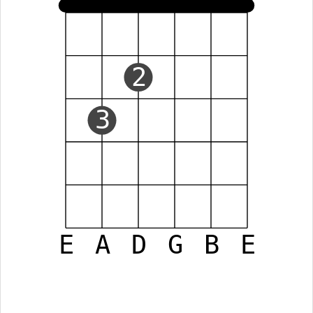
2
3
E
A
D
G
B
E