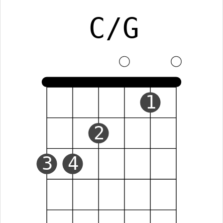
C/G
1
2
3
4