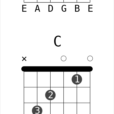
E
A
D
G
B
E
C
✕
1
2
3