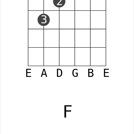
2
3
E
A
D
G
B
E
F