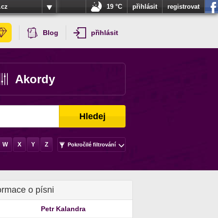
.cz
19 °C
přihlásit
registrovat
Blog
přihlásit
Akordy
Hledej
W
X
Y
Z
Pokročilé filtrování
ormace o písni
Petr Kalandra