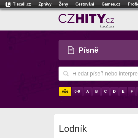
Tiscali.cz
Zprávy
Ženy
Cestování
Games.cz
Prof
Moulík.cz
Fights.cz
Sport
Dokina.cz
CZhity.cz
Našepe
Písně
vše
0-9
A
B
C
D
E
F
Lodník