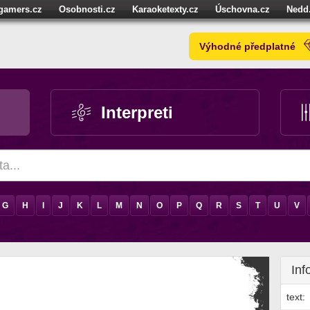
igamers.cz
Osobnosti.cz
Karaoketexty.cz
Úschovna.cz
Nedd
níze.cz
StartupInsider.cz
Výhodné předplatné
Interpreti
G
H
I
J
K
L
M
N
O
P
Q
R
S
T
U
V
Inf
text: