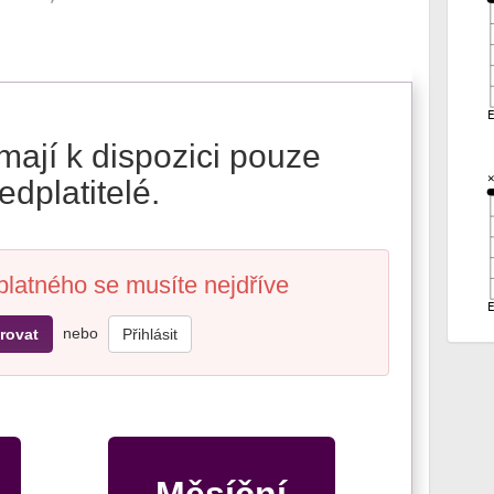
mají k dispozici pouze
edplatitelé.
platného se musíte nejdříve
nebo
rovat
Přihlásit