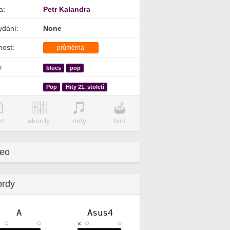
a:
Petr Kalandra
ydání:
None
nost:
průměrná
y
blues
pop
Pop
Hity 21. století
xt
akordy
noty
bicí
deo
ordy
A
Asus4
✕
✕