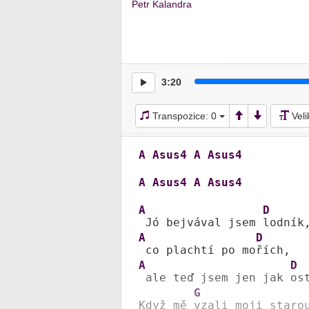
Petr Kalandra
3:20
Transpozice:
0
Vel
A
Asus4
A
Asus4
A
Asus4
A
Asus4
A
D
 Jó bejvával jsem 
A
D
 co plachtí po mo
A
D
 ale teď jsem jen jak 
ost
G
Když mě 
vzali moji staro