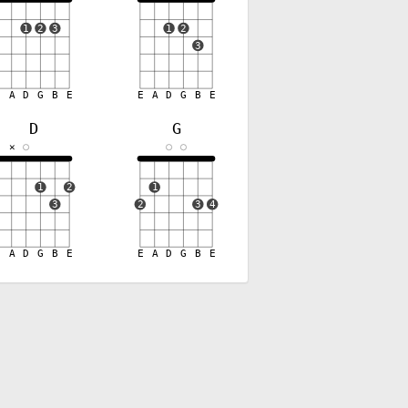
1
2
3
1
2
3
E
A
D
G
B
E
E
A
D
G
B
E
D
G
✕
✕
1
2
1
3
2
3
4
E
A
D
G
B
E
E
A
D
G
B
E