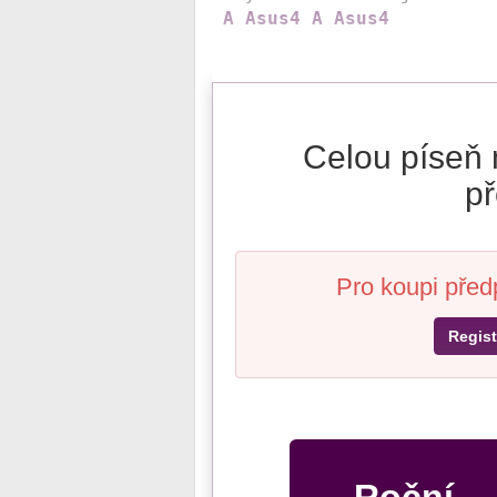
A
Asus4
A
Asus4
Celou píseň 
př
Pro koupi před
Regist