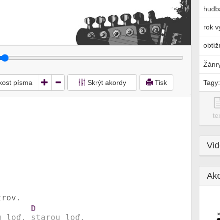
hudb
rok v
obtíž
Žánr
ikost písma
Skrýt akordy
Tisk
Tagy:
te
Vi
Ak
rov.

D
u loď, 