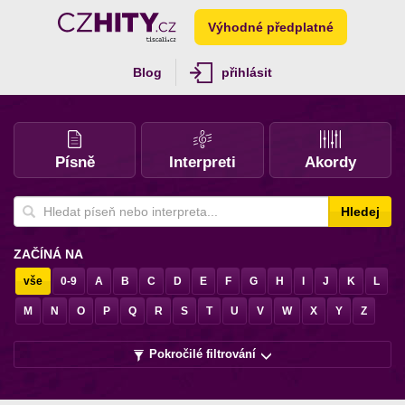
Výhodné předplatné
Blog
přihlásit
Písně
Interpreti
Akordy
Hledej
ZAČÍNÁ NA
vše
0-9
A
B
C
D
E
F
G
H
I
J
K
L
M
N
O
P
Q
R
S
T
U
V
W
X
Y
Z
Pokročilé filtrování