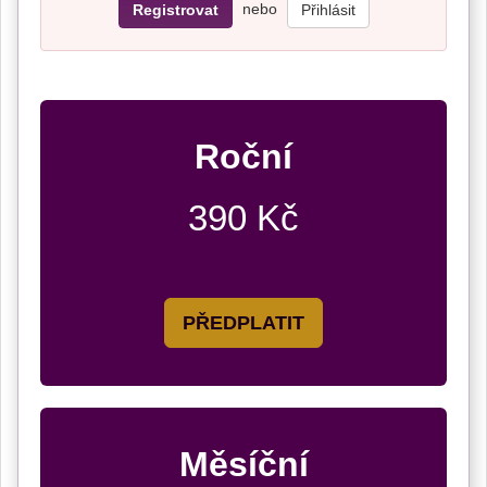
nebo
Registrovat
Přihlásit
Roční
390 Kč
PŘEDPLATIT
Měsíční