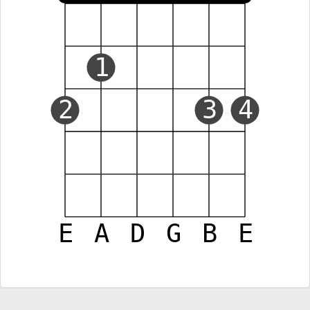
1
2
3
4
E
A
D
G
B
E