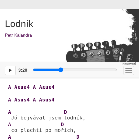
Lodník
Petr Kalandra
3:20
Přep
men
A
Asus4
A
Asus4
A
Asus4
A
Asus4
A
D
 Jó bejvával jsem 
A
D
 co plachtí po mo
A
D