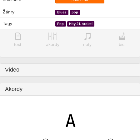
průměrná
Žánry
blues
pop
Tagy:
Pop
Hity 21. století
text
akordy
noty
bicí
Video
Akordy
A