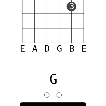
3
E
A
D
G
B
E
G