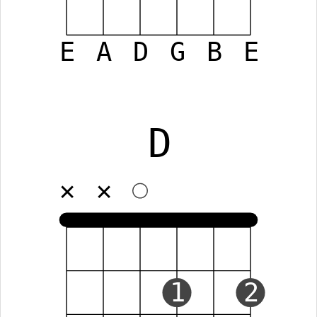
E
A
D
G
B
E
D
✕
✕
1
2