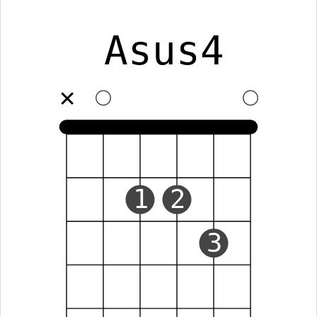
Asus4
✕
1
2
3