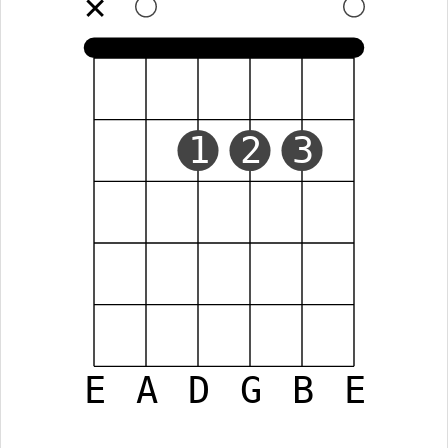
✕
1
2
3
E
A
D
G
B
E