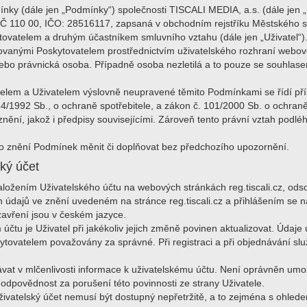
ínky (dále jen „Podmínky“) společnosti TISCALI MEDIA, a.s. (dále jen „
Č 110 00, IČO: 28516117, zapsaná v obchodním rejstříku Městského s
ovatelem a druhým účastníkem smluvního vztahu (dále jen „Uživatel“). 
ovanými Poskytovatelem prostřednictvím uživatelského rozhraní webové 
nebo právnická osoba. Případně osoba nezletilá a to pouze se souhl
elem a Uživatelem výslovně neupravené těmito Podmínkami se řídí pří
4/1992 Sb., o ochraně spotřebitele, a zákon č. 101/2000 Sb. o ochra
nění, jakož i předpisy souvisejícími. Zároveň tento právní vztah pod
vo znění Podmínek měnit či doplňovat bez předchozího upozornění.
ký účet
ložením Uživatelského účtu na webových stránkách reg.tiscali.cz, ods
 údajů ve znění uvedeném na stránce reg.tiscali.cz a přihlášením se n
zavření jsou v českém jazyce.
čtu je Uživatel při jakékoliv jejich změně povinen aktualizovat. Údaje
ytovatelem považovány za správné. Při registraci a při objednávání sl
vat v mlčenlivosti informace k uživatelskému účtu. Není oprávněn umož
dpovědnost za porušení této povinnosti ze strany Uživatele.
živatelský účet nemusí být dostupný nepřetržitě, a to zejména s ohl