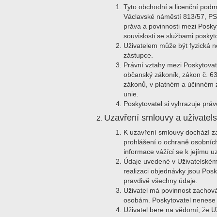
Tyto obchodní a licenční podm
Václavské náměstí 813/57, PS
práva a povinnosti mezi Poskyt
souvislosti se službami poskyt
Uživatelem může být fyzická 
zástupce.
Právní vztahy mezi Poskytovat
občanský zákoník, zákon č. 63
zákonů, v platném a účinném z
unie.
Poskytovatel si vyhrazuje prá
Uzavření smlouvy a uživatels
K uzavření smlouvy dochází za
prohlášení o ochraně osobních
informace vážící se k jejímu u
Údaje uvedené v Uživatelském ú
realizaci objednávky jsou Posk
pravdivě všechny údaje.
Uživatel má povinnost zachová
osobám. Poskytovatel nenese o
Uživatel bere na vědomí, že U