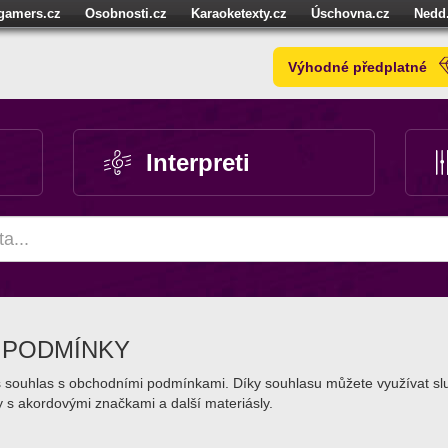
igamers.cz
Osobnosti.cz
Karaoketexty.cz
Úschovna.cz
Nedd
níze.cz
StartupInsider.cz
Výhodné předplatné
Interpreti
Í PODMÍNKY
áš souhlas s obchodními podmínkami. Díky souhlasu můžete využívat sl
my s akordovými značkami a další materiásly.