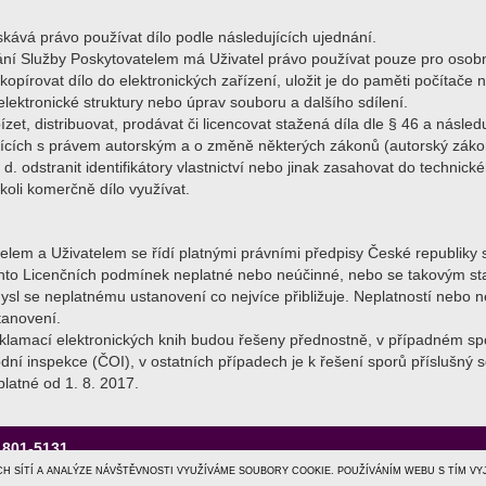
skává právo používat dílo podle následujících ujednání.
ání Služby Poskytovatelem má Uživatel právo používat pouze pro osobn
opírovat dílo do elektronických zařízení, uložit je do paměti počítače 
ktronické struktury nebo úprav souboru a dalšího sdílení.
ízet, distribuovat, prodávat či licencovat stažená díla dle § 46 a násle
ících s právem autorským a o změně některých zákonů (autorský zákon)
 d. odstranit identifikátory vlastnictví nebo jinak zasahovat do technic
akkoli komerčně dílo využívat.
elem a Uživatelem se řídí platnými právními předpisy České republiky 
ěchto Licenčních podmínek neplatné nebo neúčinné, nebo se takovým st
ysl se neplatnému ustanovení co nejvíce přibližuje. Neplatností nebo 
tanovení.
 reklamací elektronických knih budou řešeny přednostně, v případném s
ní inspekce (ČOI), v ostatních případech je k řešení sporů příslušný 
latné od 1. 8. 2017.
1801-5131
ních údajů
|
obchodní podmínky
|
helpdesk@tiscalimedia.cz
CH SÍTÍ A ANALÝZE NÁVŠTĚVNOSTI VYUŽÍVÁME SOUBORY COOKIE. POUŽÍVÁNÍM WEBU S TÍM V