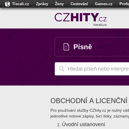
Tiscali.cz
Zprávy
Ženy
Cestování
Games.cz
Prof
Moulík.cz
Fights.cz
Sport
Dokina.cz
CZhity.cz
Našepe
Písně
OBCHODNÍ A LICENČN
Pro používání služby CZhity.cz je nutný v
jednotlivé notové zápisy, bicí linky, zázna
Úvodní ustanovení