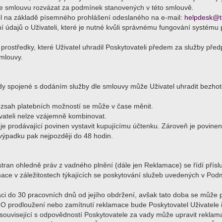
že smlouvu rozvázat za podmínek stanovených v této smlouvě.
l na základě písemného prohlášení odeslaného na e-mail:
helpdesk@ti
í údajů o Uživateli, které je nutné kvůli správnému fungování systému 
rostředky, které Uživatel uhradil Poskytovateli předem za služby předp
mlouvy.
y spojené s dodáním služby dle smlouvy může Uživatel uhradit bezhot
ozsah platebních možností se může v čase měnit.
vateli nelze vzájemně kombinovat.
je prodávající povinen vystavit kupujícímu účtenku. Zároveň je povinen
 výpadku pak nejpozději do 48 hodin.
stran ohledně práv z vadného plnění (dále jen Reklamace) se řídí přís
ace v záležitostech týkajících se poskytování služeb uvedených v Pod
i do 30 pracovních dnů od jejího obdržení, avšak tato doba se může p
 O prodloužení nebo zamítnutí reklamace bude Poskytovatel Uživatele 
n související s odpovědností Poskytovatele za vady může upravit reklam