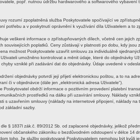
vatele, popř. nutnou údržbu hardwarového a softwarového vybavení tř
ouvy rozumí zpoplatněná služba Poskytovatele spočívající ve zpřístup
obní potřebu a v poskytnutí oprávnění k využívání díla Uživatelem a t
uje veškeré informace o zpřístupňovaných dílech, včetně cen jejich z
h souvisejících poplatků. Ceny zůstávají v platnosti po dobu, kdy jso
na možnost Poskytovatele uzavřít smlouvu za individuálně sjednaný
Uživateli umožněno kontrolovat a měnit údaje, které do objednávky Uživ
at chyby vzniklé při zadávání dat do objednávky. Údaje uvedené v ode
ržení objednávky potvrdí její přijetí elektronickou poštou, a to na adr
ní či v objednávce (dále jen „elektronická adresa Uživatele“).
le Poskytovatel obdrží informace o pozitivním provedení platební tran
omunikačních prostředků na dálku při uzavírání smlouvy. Náklady vznikl
sti s uzavřením smlouvy (náklady na internetové připojení, náklady na t
 od základní sazby.
 dle § 1837l zák.č. 89/2012 Sb. od zaplacené objednávky, jelikož před
anovení občanského zákoníku o bezdůvodném odstoupení v délce 14 d
 vědom toho, že služby poskytované Poskytovatelem nemohou být kvůli j