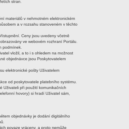
etích stran.
nění materiálů v nehmotném elektronickém
o způsobem a v rozsahu stanoveném v těchto
přístupnění. Ceny jsou uvedeny včetně
u zobrazovány ve webovém rozhraní Portálu.
ch podmínek.
atel vložil, a to i s ohledem na možnost
slané objednávce jsou Poskytovatelem
esu elektronické pošty Uživatelem
sakce od poskytovatele platebního systému.
é Uživateli při použití komunikačních
elefonní hovory) si hradí Uživatel sám,
mětem objednávky je dodání digitálního
nů.
ejich povaze vráceny, a proto nemůže