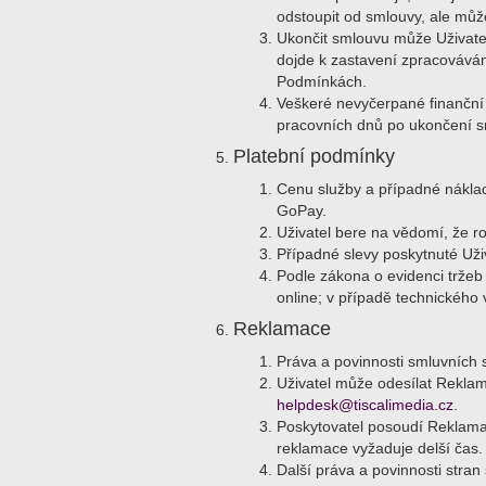
odstoupit od smlouvy, ale mů
Ukončit smlouvu může Uživate
dojde k zastavení zpracováván
Podmínkách.
Veškeré nevyčerpané finanční p
pracovních dnů po ukončení s
Platební podmínky
Cenu služby a případné náklad
GoPay.
Uživatel bere na vědomí, že r
Případné slevy poskytnuté Uži
Podle zákona o evidenci tržeb 
online; v případě technického
Reklamace
Práva a povinnosti smluvních 
Uživatel může odesílat Reklam
helpdesk@tiscalimedia.cz
.
Poskytovatel posoudí Reklamac
reklamace vyžaduje delší čas.
Další práva a povinnosti stra