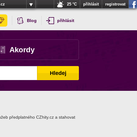
.cz
25 °C
přihlásit
registrovat
Blog
přihlásit
Akordy
Hledej
užeb předplatného CZhity.cz a stahovat