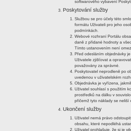
softwarového vybavení Poskyto
Poskytování služby
Službou se pro účely této sml
formátu Uživateli pro jeho os
podmínkách.
Webové rozhraní Portálu obsah
daně z přidané hodnoty a všec
Tímto ustanovením není omeze
Před odesláním objednávky je 
Uživatele zjišťovat a opravov
považovány za správné.
Poskytovatel neprodleně po obd
uvedenou v uživatelském rozhra
Objednávka je vyřízena, jakmi
Uživatel souhlasí s použitím k
prostředků na dálku v souvislo
přičemž tyto náklady se neliší
Ukončení služby
Uživatel nemá právo odstoupit
obsahu, které nepodléhá ust
Uživatel prohlašuje, že si je