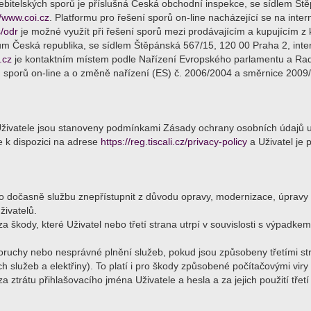
bitelských sporů je příslušná Česká obchodní inspekce, se sídlem Ště
//www.coi.cz
. Platformu pro řešení sporů on-line nacházející se na inte
/odr
je možné využít při řešení sporů mezi prodávajícím a kupujícím z
um Česká republika, se sídlem Štěpánská 567/15, 120 00 Praha 2, inte
.cz
je kontaktním místem podle Nařízení Evropského parlamentu a Rad
h sporů on-line a o změně nařízení (ES) č. 2006/2004 a směrnice 2009/
živatele jsou stanoveny podmínkami Zásady ochrany osobních údajů 
 k dispozici na adrese
https://reg.tiscali.cz/privacy-policy
a Uživatel je 
vo dočasně službu znepřístupnit z důvodu opravy, modernizace, úpravy
ivatelů.
a škody, které Uživatel nebo třetí strana utrpí v souvislosti s výpad
ruchy nebo nesprávné plnění služeb, pokud jsou způsobeny třetími st
ch služeb a elektřiny). To platí i pro škody způsobené počítačovými vi
 ztrátu přihlašovacího jména Uživatele a hesla a za jejich použití třet