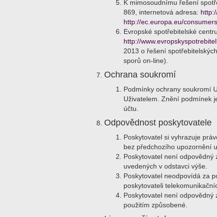
K mimosoudnímu řešení spotře
869, internetová adresa:
http:
http://ec.europa.eu/consumers
Evropské spotřebitelské centr
http://www.evropskyspotrebitel
2013 o řešení spotřebitelskýc
sporů on-line).
Ochrana soukromí
Podmínky ochrany soukromí U
Uživatelem. Znění podmínek je
účtu.
Odpovědnost poskytovatele
Poskytovatel si vyhrazuje prá
bez předchozího upozornění už
Poskytovatel není odpovědný z
uvedených v odstavci výše.
Poskytovatel neodpovídá za po
poskytovateli telekomunikační
Poskytovatel není odpovědný za
použitím způsobené.