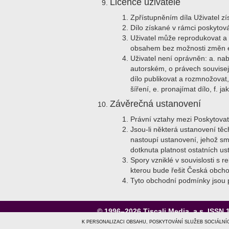
Licence uživatele
Zpřístupněním díla Uživatel zí
Dílo získané v rámci poskytov
Uživatel může reprodukovat a k
obsahem bez možnosti změn ele
Uživatel není oprávněn: a. nab
autorském, o právech souvisej
dílo publikovat a rozmnožovat,
šíření, e. pronajímat dílo, f. j
Závěrečná ustanovení
Právní vztahy mezi Poskytovat
Jsou-li některá ustanovení t
nastoupí ustanovení, jehož sm
dotknuta platnost ostatních us
Spory vzniklé v souvislosti s
kterou bude řešit Česká obchod
Tyto obchodní podmínky jsou p
© 1996–2026
Tiscali Media, a.s.
ISSN 
o nás
|
kontakt
|
reklama
|
ochrana osob
K PERSONALIZACI OBSAHU, POSKYTOVÁNÍ SLUŽEB SOCIÁLNÍ