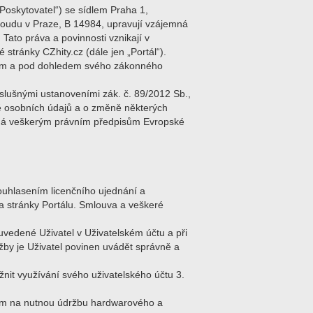
Poskytovatel“) se sídlem Praha 1,
oudu v Praze, B 14984, upravují vzájemná
Tato práva a povinnosti vznikají v
stránky CZhity.cz (dále jen „Portál“).
asem a pod dohledem svého zákonného
slušnými ustanoveními zák. č. 89/2012 Sb.,
ně osobních údajů a o změně některých
léhá veškerým právním předpisům Evropské
ouhlasením licenčního ujednání a
a stránky Portálu. Smlouva a veškeré
 uvedené Uživatel v Uživatelském účtu a při
užby je Uživatel povinen uvádět správně a
nit využívání svého uživatelského účtu 3.
edem na nutnou údržbu hardwarového a