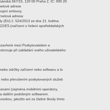
pánská 567/15, 120 00 Praha 2, IČ: 000 20
rnetové adrese
 kupní smlouvy.
rnetová adresa:
y (EU) č. 524/2013 ze dne 21. května
22/ES (nařízení o řešení spotřebitelských
uzavřené mezi Poskytovatelem a
potvrzuje při zakládání svého uživatelského
 nebo údržby zařízení nebo softwaru a to
kem nebo přerušením poskytovaných služeb
ranami (zejména mobilními operátory,
ry a dalším podobným softwarem.
í osobou, jakožto ani za žádné škody tímto