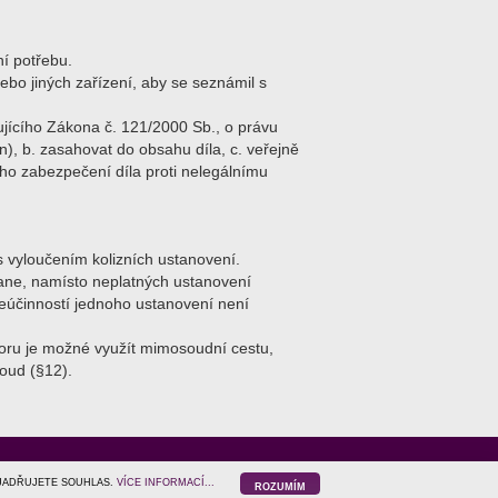
í potřebu.
nebo jiných zařízení, aby se seznámil s
dujícího Zákona č. 121/2000 Sb., o právu
, b. zasahovat do obsahu díla, c. veřejně
kého zabezpečení díla proti nelegálnímu
s vyloučením kolizních ustanovení.
ane, namísto neplatných ustanovení
neúčinností jednoho ustanovení není
poru je možné využít mimosoudní cestu,
soud (§12).
YJADŘUJETE SOUHLAS.
VÍCE INFORMACÍ...
ROZUMÍM