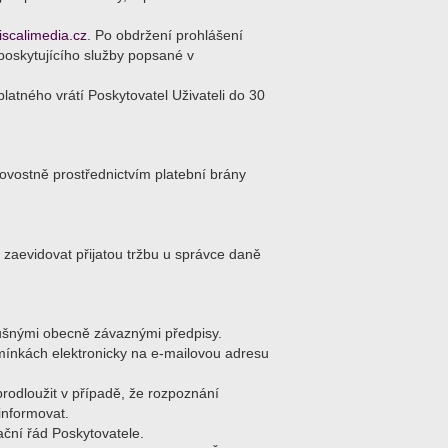
scalimedia.cz
. Po obdržení prohlášení
poskytujícího služby popsané v
latného vrátí Poskytovatel Uživateli do 30
ovostně prostřednictvím platební brány
 zaevidovat přijatou tržbu u správce daně
lušnými obecně závaznými předpisy.
mínkách elektronicky na e-mailovou adresu
rodloužit v případě, že rozpoznání
informovat.
ační řád Poskytovatele.