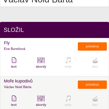
SLOŽIL
Fly
průměrná
Eva Burešová
text
akordy
noty
bicí
Moře kupodivů
průměrná
Václav Noid Bárta
text
akordy
noty
bicí