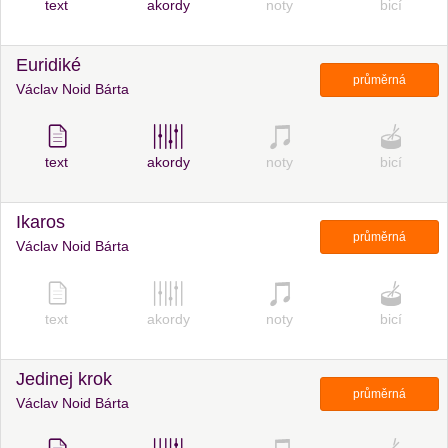
text
akordy
noty
bicí
Euridiké
průměrná
Václav Noid Bárta
text
akordy
noty
bicí
Ikaros
průměrná
Václav Noid Bárta
text
akordy
noty
bicí
Jedinej krok
průměrná
Václav Noid Bárta