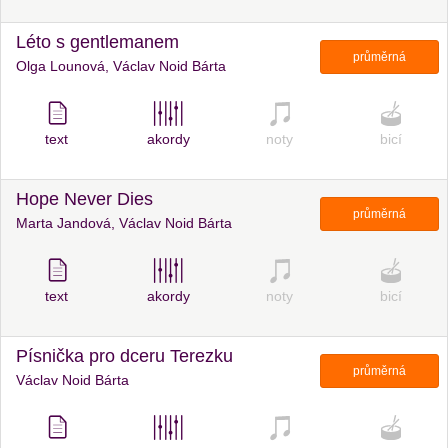
Léto s gentlemanem
průměrná
Olga Lounová, Václav Noid Bárta
text
akordy
noty
bicí
Hope Never Dies
průměrná
Marta Jandová, Václav Noid Bárta
text
akordy
noty
bicí
Písnička pro dceru Terezku
průměrná
Václav Noid Bárta