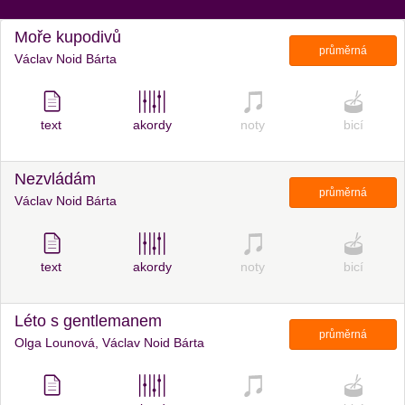
Moře kupodivů
průměrná
Václav Noid Bárta
text
akordy
noty
bicí
Nezvládám
průměrná
Václav Noid Bárta
text
akordy
noty
bicí
Léto s gentlemanem
průměrná
Olga Lounová, Václav Noid Bárta