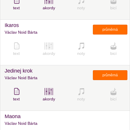
text
akordy
noty
bicí
Ikaros
průměrná
Václav Noid Bárta
text
akordy
noty
bicí
Jedinej krok
průměrná
Václav Noid Bárta
text
akordy
noty
bicí
Maona
Václav Noid Bárta