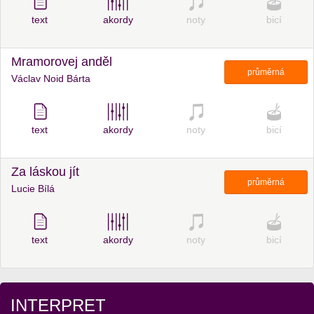
text
akordy
noty
bicí
Mramorovej anděl
průměrná
Václav Noid Bárta
text
akordy
noty
bicí
Za láskou jít
průměrná
Lucie Bílá
text
akordy
noty
bicí
INTERPRET