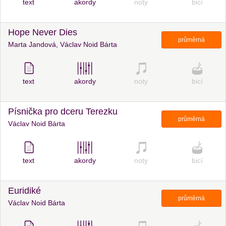
text
akordy
noty
bicí
Hope Never Dies
průměrná
Marta Jandová, Václav Noid Bárta
text
akordy
noty
bicí
Písnička pro dceru Terezku
průměrná
Václav Noid Bárta
text
akordy
noty
bicí
Euridiké
průměrná
Václav Noid Bárta