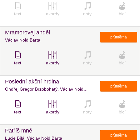
text
akordy
noty
bicí
Mramorovej anděl
průměrná
Václav Noid Bárta
text
akordy
noty
bicí
Poslední akční hrdina
průměrná
Ondřej Gregor Brzobohatý, Václav Noid Bárta
text
akordy
noty
bicí
Patříš mně
průměrná
Lucie Bílá, Václav Noid Bárta