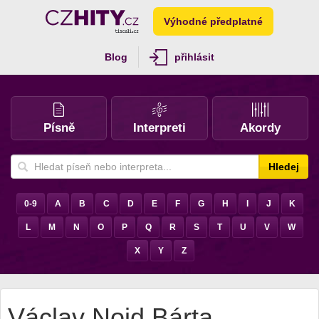
Výhodné předplatné
Blog
přihlásit
Písně
Interpreti
Akordy
Hledej
0-9
A
B
C
D
E
F
G
H
I
J
K
L
M
N
O
P
Q
R
S
T
U
V
W
X
Y
Z
Václav Noid Bárta