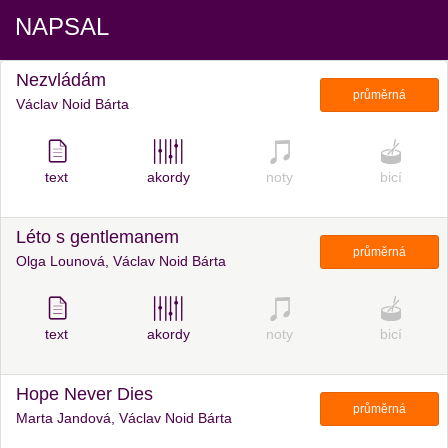
NAPSAL
Nezvládám
průměrná
Václav Noid Bárta
text
akordy
noty
bicí
Léto s gentlemanem
průměrná
Olga Lounová, Václav Noid Bárta
text
akordy
noty
bicí
Hope Never Dies
průměrná
Marta Jandová, Václav Noid Bárta