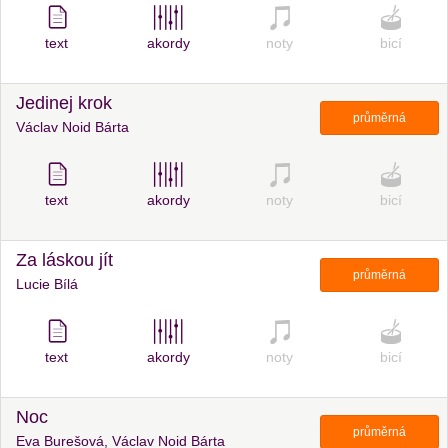
text
akordy
noty
bicí
Jedinej krok
průměrná
Václav Noid Bárta
text
akordy
noty
bicí
Za láskou jít
průměrná
Lucie Bílá
text
akordy
noty
bicí
Noc
průměrná
Eva Burešová, Václav Noid Bárta