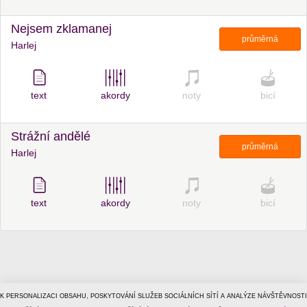
Nejsem zklamanej
průměrná
Harlej
text
akordy
noty
bicí
Strážní andělé
průměrná
Harlej
text
akordy
noty
bicí
K PERSONALIZACI OBSAHU, POSKYTOVÁNÍ SLUŽEB SOCIÁLNÍCH SÍTÍ A ANALÝZE NÁVŠTĚVNOSTI