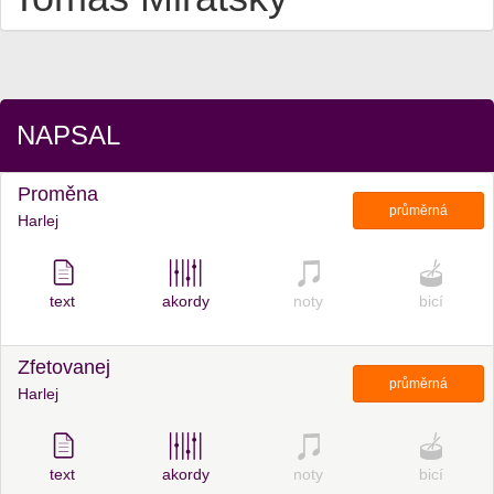
NAPSAL
Proměna
průměrná
Harlej
text
akordy
noty
bicí
Zfetovanej
průměrná
Harlej
text
akordy
noty
bicí