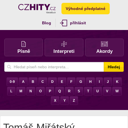
Výhodné předplatné
Blog
přihlásit
Písně
Interpreti
Akordy
Hledej
0-9
A
B
C
D
E
F
G
H
I
J
K
L
M
N
O
P
Q
R
S
T
U
V
W
X
Y
Z
Tomáš Miřátský