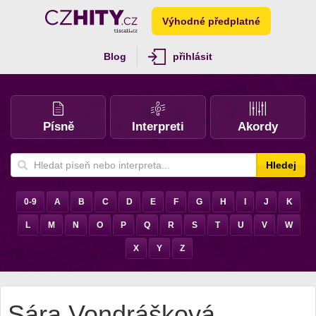
Výhodné předplatné
Blog
přihlásit
Písně
Interpreti
Akordy
Hledej
0-9
A
B
C
D
E
F
G
H
I
J
K
L
M
N
O
P
Q
R
S
T
U
V
W
X
Y
Z
Sára Vondrášková