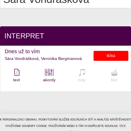
INTERPRET
Dnes už to vím
těžká
Sára Vondrášková, Veronika Bergmanová
text
akordy
noty
bicí
K PERSONALIZACI OBSAHU, POSKYTOVÁNÍ SLUŽEB SOCIÁLNÍCH SÍTÍ A ANALÝZE NÁVŠTĚVNOSTI
© 1996–2026
VYUŽÍVÁME SOUBORY COOKIE. POUŽÍVÁNÍM WEBU S TÍM VYJADŘUJETE SOUHLAS.
Tiscali Media, a.s.
ISSN 1801-5131
VÍCE