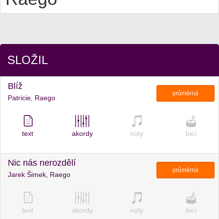
SLOŽIL
Blíž
průměrná
Patricie, Raego
text
akordy
noty
bicí
Nic nás nerozdělí
průměrná
Jarek Šimek, Raego
text
akordy
noty
bicí