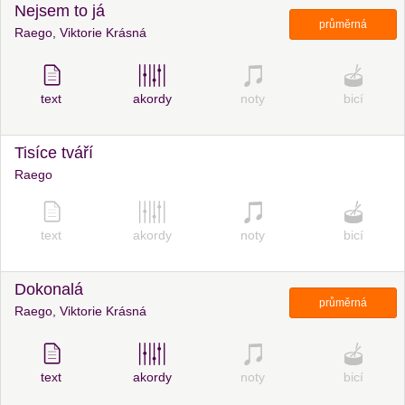
Nejsem to já
průměrná
Raego, Viktorie Krásná
text
akordy
noty
bicí
Tisíce tváří
Raego
text
akordy
noty
bicí
Dokonalá
průměrná
Raego, Viktorie Krásná
text
akordy
noty
bicí