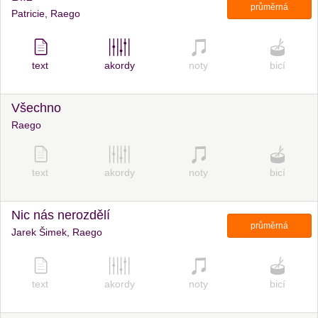
průměrná
Patricie, Raego
text
akordy
noty
bicí
Všechno
Raego
text
akordy
noty
bicí
Nic nás nerozdělí
průměrná
Jarek Šimek, Raego
text
akordy
noty
bicí