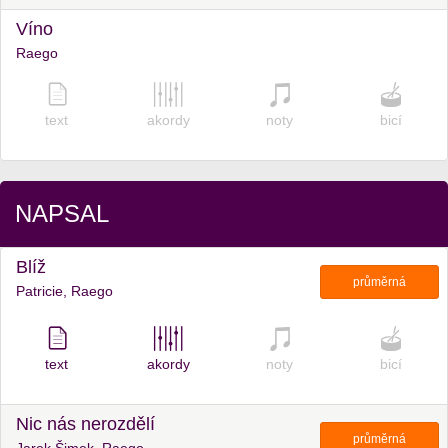
Víno
Raego
text
akordy
noty
bicí
NAPSAL
Blíž
průměrná
Patricie, Raego
text
akordy
noty
bicí
Nic nás nerozdělí
průměrná