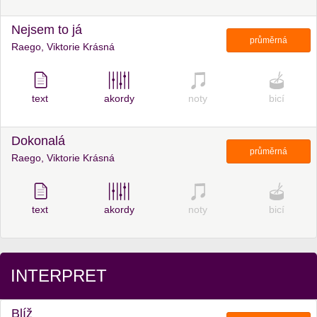
Nejsem to já
průměrná
Raego, Viktorie Krásná
text
akordy
noty
bicí
Dokonalá
průměrná
Raego, Viktorie Krásná
text
akordy
noty
bicí
INTERPRET
Blíž