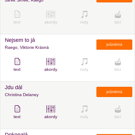
Jarek Šimek, Raego
text
akordy
noty
bicí
Nejsem to já
průměrná
Raego, Viktorie Krásná
text
akordy
noty
bicí
Jdu dál
průměrná
Christina Delaney
text
akordy
noty
bicí
Dokonalá