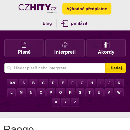
Výhodné předplatné
Blog
přihlásit
Písně
Interpreti
Akordy
Hledej
0-9
A
B
C
D
E
F
G
H
I
J
K
L
M
N
O
P
Q
R
S
T
U
V
W
X
Y
Z
Raego