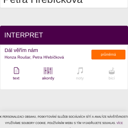
INTERPRET
Dál věřím nám
průměrná
Honza Roušar, Petra Hřebíčková
text
akordy
noty
bicí
K PERSONALIZACI OBSAHU, POSKYTOVÁNÍ SLUŽEB SOCIÁLNÍCH SÍTÍ A ANALÝZE NÁVŠTĚVNOSTI
© 1996–2026
VYUŽÍVÁME SOUBORY COOKIE. POUŽÍVÁNÍM WEBU S TÍM VYJADŘUJETE SOUHLAS.
Tiscali Media, a.s.
ISSN 1801-5131
VÍCE