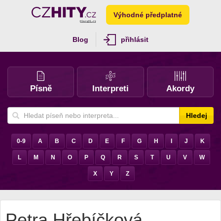
Výhodné předplatné
Blog
přihlásit
Písně
Interpreti
Akordy
Hledej
0-9
A
B
C
D
E
F
G
H
I
J
K
L
M
N
O
P
Q
R
S
T
U
V
W
X
Y
Z
Petra Hřebíčková