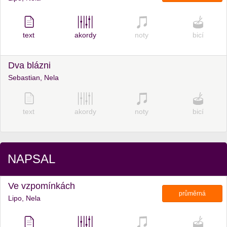
text
akordy
noty
bicí
Dva blázni
Sebastian, Nela
text
akordy
noty
bicí
NAPSAL
Ve vzpomínkách
průměrná
Lipo, Nela