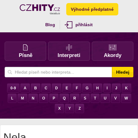
Výhodné předplatné
Blog
přihlásit
Písně
Interpreti
Akordy
Hledej
0-9
A
B
C
D
E
F
G
H
I
J
K
L
M
N
O
P
Q
R
S
T
U
V
W
X
Y
Z
Nela