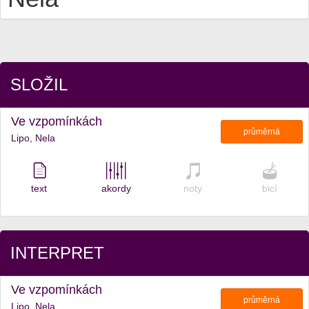
SLOŽIL
Ve vzpomínkách
průměrná
Lipo, Nela
text
akordy
noty
bicí
INTERPRET
Ve vzpomínkách
průměrná
Lipo, Nela