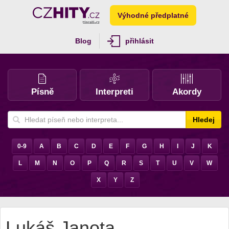
Výhodné předplatné
Blog
přihlásit
Písně
Interpreti
Akordy
Hledej
0-9
A
B
C
D
E
F
G
H
I
J
K
L
M
N
O
P
Q
R
S
T
U
V
W
X
Y
Z
Lukáš Janota