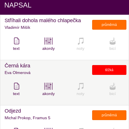
NAPSAL
Stříhali dohola malého chlapečka
průměrná
Vladimír Mišík
text
akordy
noty
bicí
Černá kára
těžká
Eva Olmerová
text
akordy
noty
bicí
Odjezd
průměrná
Michal Prokop, Framus 5