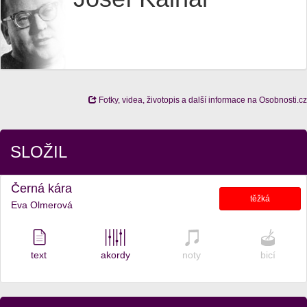
Fotky, videa, životopis a další informace na Osobnosti.cz
SLOŽIL
Černá kára
těžká
Eva Olmerová
text
akordy
noty
bicí