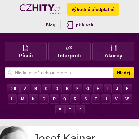
Výhodné předplatné
Blog
přihlásit
Písně
Interpreti
Akordy
Hledej
0-9
A
B
C
D
E
F
G
H
I
J
K
L
M
N
O
P
Q
R
S
T
U
V
W
X
Y
Z
Josef Kainar