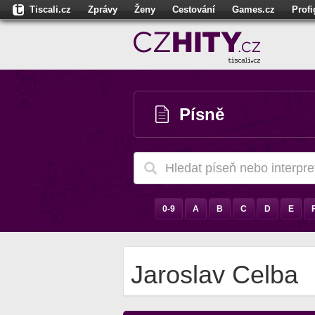
Tiscali.cz
Zprávy
Ženy
Cestování
Games.cz
Prof
Moulík.cz
Fights.cz
Sport
Dokina.cz
CZhity.cz
Našepe
Písně
0-9
A
B
C
D
E
Jaroslav Celba