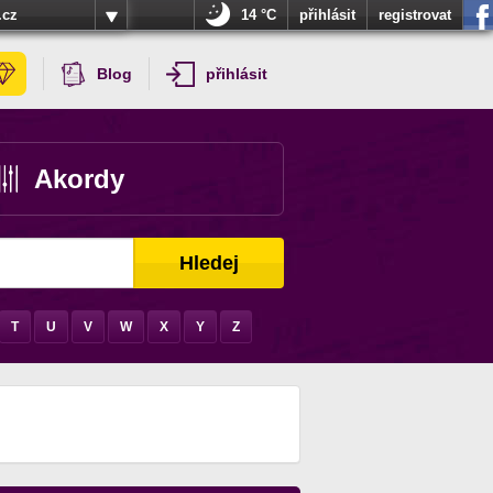
.cz
14 °C
přihlásit
registrovat
Blog
přihlásit
Akordy
Hledej
T
U
V
W
X
Y
Z