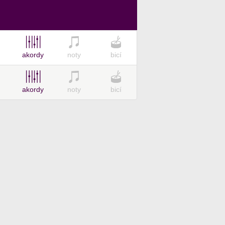
akordy
noty
bicí
akordy
noty
bicí