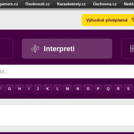
igamers.cz
Osobnosti.cz
Karaoketexty.cz
Úschovna.cz
Nedd
níze.cz
StartupInsider.cz
Výhodné předplatné
Interpreti
F
G
H
I
J
K
L
M
N
O
P
Q
R
S