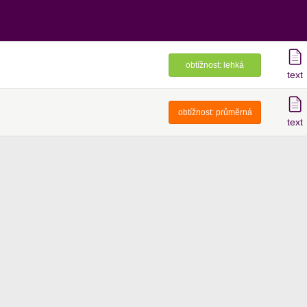
obtížnost:
lehká
text
obtížnost:
průměrná
text