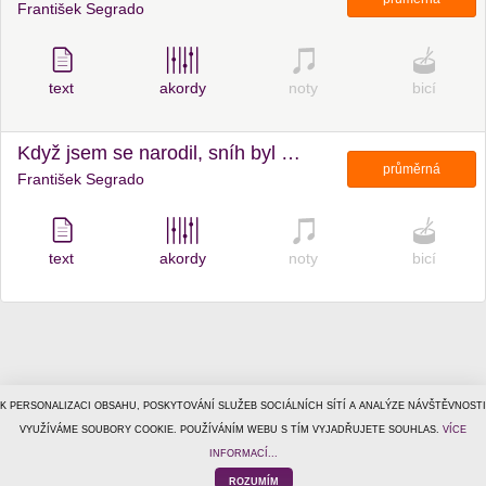
František Segrado
text
akordy
noty
bicí
Když jsem se narodil, sníh byl zelenej
průměrná
František Segrado
text
akordy
noty
bicí
K PERSONALIZACI OBSAHU, POSKYTOVÁNÍ SLUŽEB SOCIÁLNÍCH SÍTÍ A ANALÝZE NÁVŠTĚVNOSTI
© 1996–2026
VYUŽÍVÁME SOUBORY COOKIE. POUŽÍVÁNÍM WEBU S TÍM VYJADŘUJETE SOUHLAS.
Tiscali Media, a.s.
ISSN 1801-5131
VÍCE
o nás
|
kontakt
|
reklama
|
ochrana osobních údajů
|
obchodní
INFORMACÍ...
podmínky
|
helpdesk@tiscalimedia.cz
ROZUMÍM