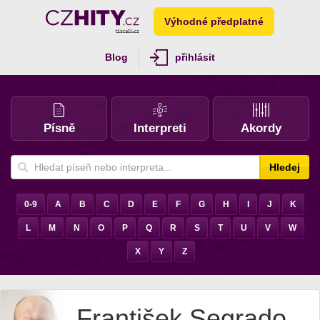
Výhodné předplatné
Blog
přihlásit
Písně
Interpreti
Akordy
Hledej
0-9
A
B
C
D
E
F
G
H
I
J
K
L
M
N
O
P
Q
R
S
T
U
V
W
X
Y
Z
František Segrado