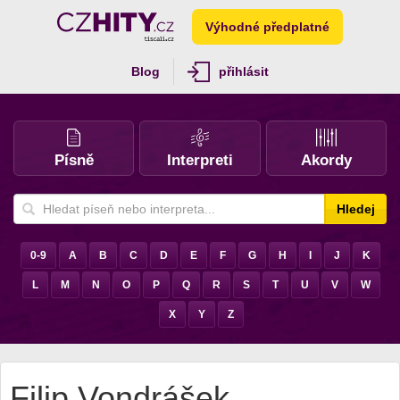
Výhodné předplatné
Blog
přihlásit
Písně
Interpreti
Akordy
Hledej
0-9
A
B
C
D
E
F
G
H
I
J
K
L
M
N
O
P
Q
R
S
T
U
V
W
X
Y
Z
Filip Vondrášek