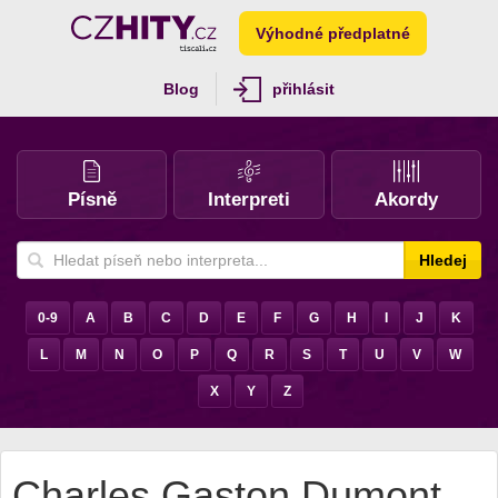
Výhodné předplatné
Blog
přihlásit
Písně
Interpreti
Akordy
Hledej
0-9
A
B
C
D
E
F
G
H
I
J
K
L
M
N
O
P
Q
R
S
T
U
V
W
X
Y
Z
Charles Gaston Dumont