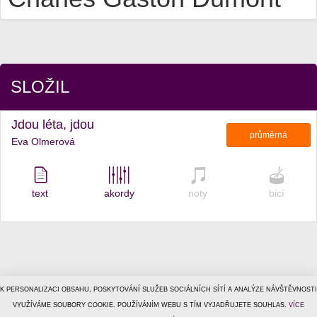
SLOŽIL
Jdou léta, jdou
průměrná
Eva Olmerová
text
akordy
noty
bicí
K PERSONALIZACI OBSAHU, POSKYTOVÁNÍ SLUŽEB SOCIÁLNÍCH SÍTÍ A ANALÝZE NÁVŠTĚVNOSTI
© 1996–2026
VYUŽÍVÁME SOUBORY COOKIE. POUŽÍVÁNÍM WEBU S TÍM VYJADŘUJETE SOUHLAS.
Tiscali Media, a.s.
ISSN 1801-5131
VÍCE