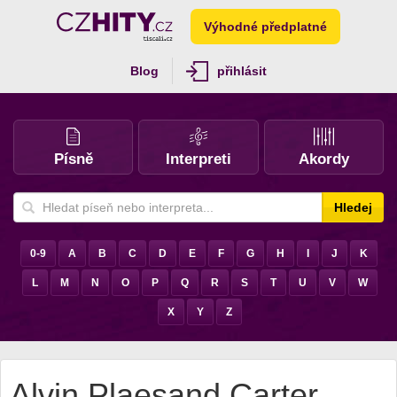
Výhodné předplatné
Blog
přihlásit
Písně
Interpreti
Akordy
Hledej
0-9
A
B
C
D
E
F
G
H
I
J
K
L
M
N
O
P
Q
R
S
T
U
V
W
X
Y
Z
Alvin Plaesand Carter