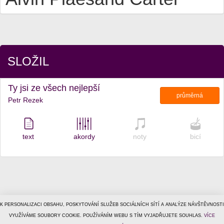
SLOŽIL
Ty jsi ze všech nejlepší
průměrná
Petr Rezek
text
akordy
noty
bicí
K PERSONALIZACI OBSAHU, POSKYTOVÁNÍ SLUŽEB SOCIÁLNÍCH SÍTÍ A ANALÝZE NÁVŠTĚVNOSTI
© 1996–2026
VYUŽÍVÁME SOUBORY COOKIE. POUŽÍVÁNÍM WEBU S TÍM VYJADŘUJETE SOUHLAS.
Tiscali Media, a.s.
ISSN 1801-5131
VÍCE