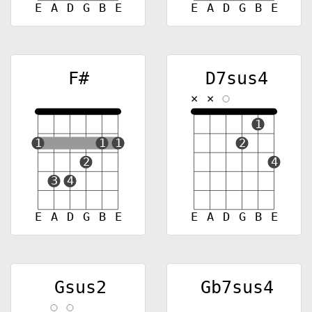
E
A
D
G
B
E
E
A
D
G
B
E
F#
D7sus4
✕
✕
1
1
1
1
2
2
4
3
4
E
A
D
G
B
E
E
A
D
G
B
E
Gsus2
Gb7sus4