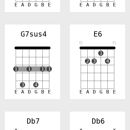
E
A
D
G
B
E
E
A
D
G
B
E
G7sus4
E6
1
2
3
4
1
1
1
1
3
4
E
A
D
G
B
E
E
A
D
G
B
E
Db7
Db6
✕
✕
✕