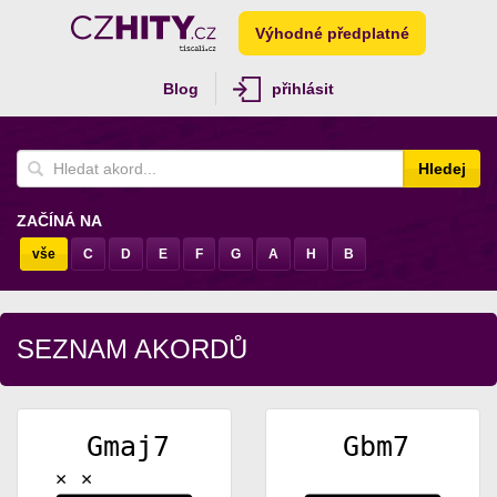
Výhodné předplatné
Blog
přihlásit
Hledej
ZAČÍNÁ NA
vše
C
D
E
F
G
A
H
B
SEZNAM AKORDŮ
Gmaj7
Gbm7
✕
✕