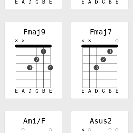
E
A
D
G
B
E
E
A
D
G
B
E
Fmaj9
Fmaj7
✕
✕
✕
✕
1
1
2
2
3
4
3
E
A
D
G
B
E
E
A
D
G
B
E
Ami/F
Asus2
✕