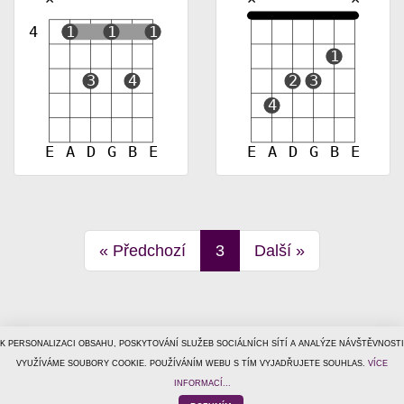
4
1
1
1
1
3
4
2
3
4
E
A
D
G
B
E
E
A
D
G
B
E
«
Předchozí
3
Další
»
K PERSONALIZACI OBSAHU, POSKYTOVÁNÍ SLUŽEB SOCIÁLNÍCH SÍTÍ A ANALÝZE NÁVŠTĚVNOSTI
VYUŽÍVÁME SOUBORY COOKIE. POUŽÍVÁNÍM WEBU S TÍM VYJADŘUJETE SOUHLAS.
VÍCE
© 1996–2026
Tiscali Media, a.s.
ISSN 1801-5131
o nás
|
kontakt
|
reklama
|
ochrana osobních údajů
|
obchodní
INFORMACÍ...
podmínky
|
helpdesk@tiscalimedia.cz