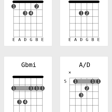
1
2
3
4
1
2
E
A
D
G
B
E
E
A
D
G
B
E
Gbmi
A/D
✕
5
1
1
1
1
1
1
1
2
3
3
4