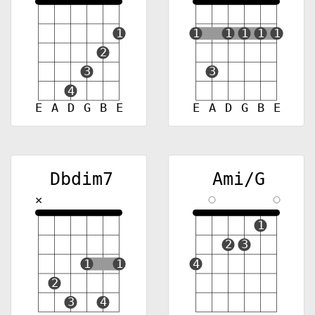
1
1
1
1
1
1
2
3
3
4
E
A
D
G
B
E
E
A
D
G
B
E
Dbdim7
Ami/G
✕
1
2
3
1
1
4
2
3
4