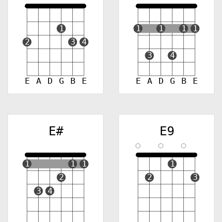
1
1
1
1
1
2
3
4
3
4
E
A
D
G
B
E
E
A
D
G
B
E
E#
E9
1
1
1
1
2
2
3
3
4