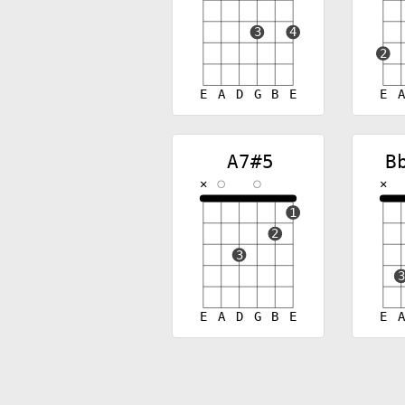
3
4
2
E
A
D
G
B
E
E
A7#5
B
✕
✕
1
2
3
3
E
A
D
G
B
E
E