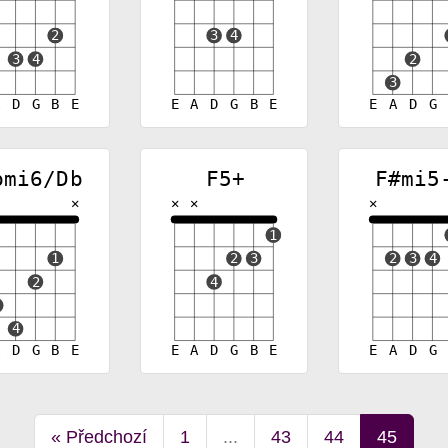
2
3
4
3
4
2
3
A
D
G
B
E
E
A
D
G
B
E
E
A
D
G
bmi6/Db
F5+
F#mi5
✕
✕
✕
✕
1
1
2
3
2
3
4
2
4
4
A
D
G
B
E
E
A
D
G
B
E
E
A
D
G
«
Předchozí
1
...
43
44
45