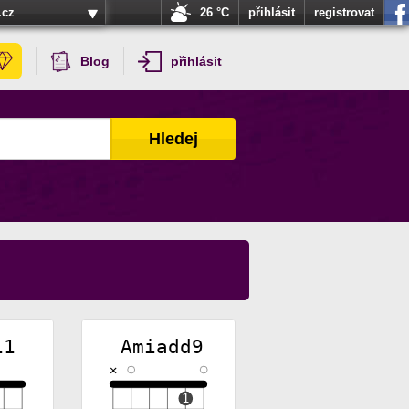
.cz
26 °C
přihlásit
registrovat
Blog
přihlásit
Hledej
11
Amiadd9
✕
1