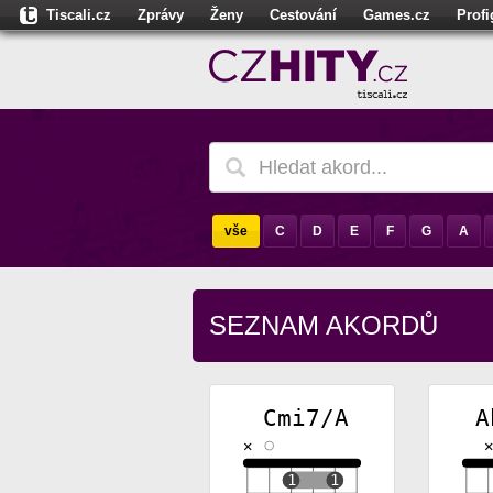
Tiscali.cz
Zprávy
Ženy
Cestování
Games.cz
Prof
Moulík.cz
Fights.cz
Sport
Dokina.cz
CZhity.cz
Našepe
vše
C
D
E
F
G
A
SEZNAM AKORDŮ
Cmi7/A
A
✕
✕
1
1