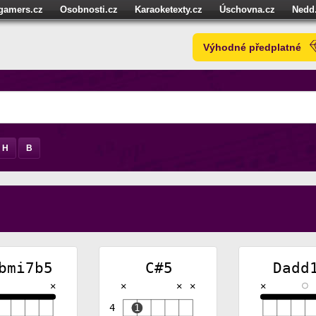
igamers.cz
Osobnosti.cz
Karaoketexty.cz
Úschovna.cz
Nedd
níze.cz
StartupInsider.cz
Výhodné předplatné
H
B
bmi7b5
C#5
Dadd
✕
✕
✕
✕
✕
4
1