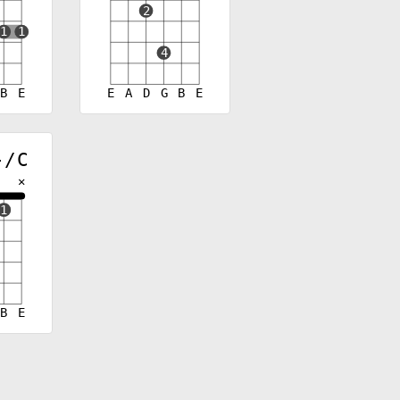
2
1
1
4
B
E
E
A
D
G
B
E
-/C
✕
1
B
E