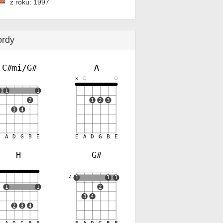
z roku: 1997
ordy
C#mi/G#
A
✕
1
1
1
2
1
2
3
3
4
E
A
D
G
B
E
E
A
D
G
B
E
H
G#
✕
4
1
1
1
1
1
2
3
4
2
3
4