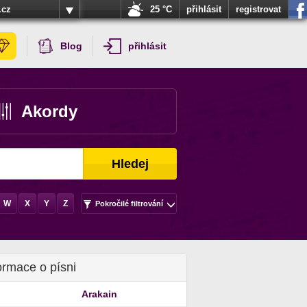
.cz
25 °C
přihlásit
registrovat
Blog
přihlásit
Akordy
Hledej
W
X
Y
Z
Pokročilé filtrování
ormace o písni
Arakain