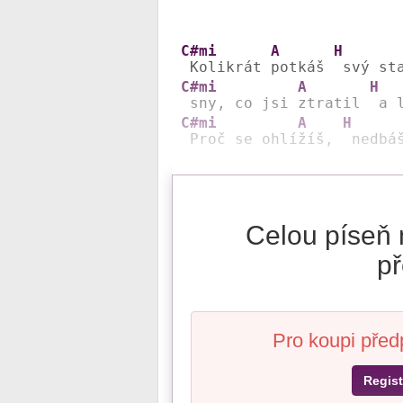
C#mi
A
H
 Kolikrát 
potkáš 
 svý st
C#mi
A
H
 sny, co jsi 
ztratil 
 a 
C#mi
A
H
 Proč se ohlí
žíš, 
 nedbá
Celou píseň 
př
Pro koupi před
Regist