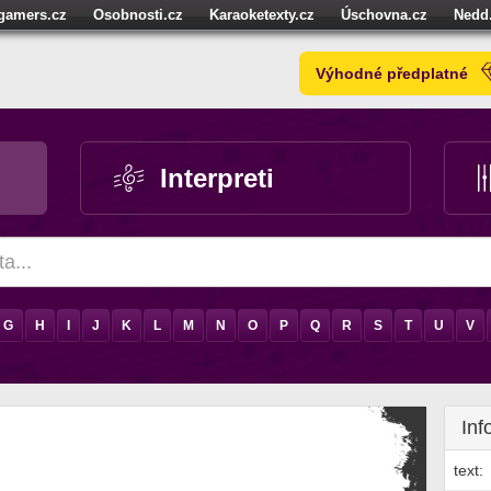
igamers.cz
Osobnosti.cz
Karaoketexty.cz
Úschovna.cz
Nedd
níze.cz
StartupInsider.cz
Výhodné předplatné
Interpreti
G
H
I
J
K
L
M
N
O
P
Q
R
S
T
U
V
Inf
text: