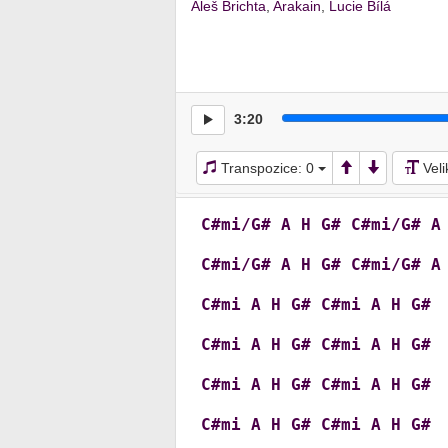
Aleš Brichta
,
Arakain
,
Lucie Bílá
3:20
Transpozice:
0
Vel
C#mi/G#
A
H
G#
C#mi/G#
A
C#mi/G#
A
H
G#
C#mi/G#
A
C#mi
A
H
G#
C#mi
A
H
G#
C#mi
A
H
G#
C#mi
A
H
G#
C#mi
A
H
G#
C#mi
A
H
G#
C#mi
A
H
G#
C#mi
A
H
G#