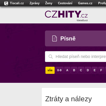
Tiscali.cz
Zprávy
Ženy
Cestování
Games.cz
Prof
Moulík.cz
Fights.cz
Sport
Dokina.cz
CZhity.cz
Našepe
Písně
vše
0-9
A
B
C
D
E
F
Ztráty a nálezy