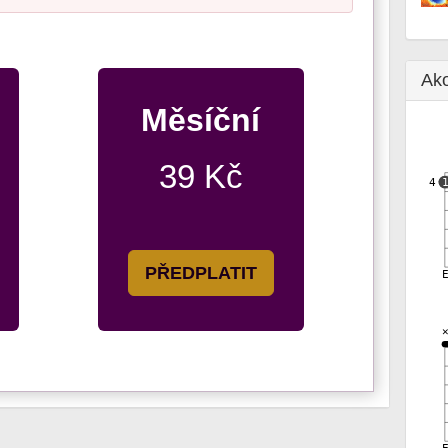
Ak
Měsíční
39 Kč
4
PŘEDPLATIT