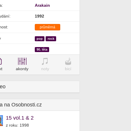
a:
Arakain
ydání:
1992
nost:
průměrná
y
pop
rock
90. léta
xt
akordy
noty
bicí
deo
a na Osobnosti.cz
15 vol.1 & 2
z roku: 1998