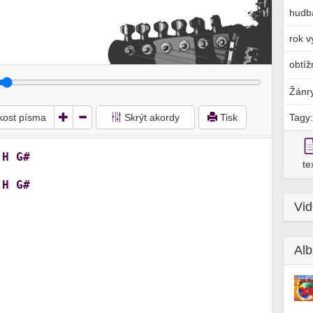
hudb
rok v
obtíž
Žánr
ikost písma
Skrýt akordy
Tisk
Tagy:
H
G#
te
H
G#
Vi
Alb