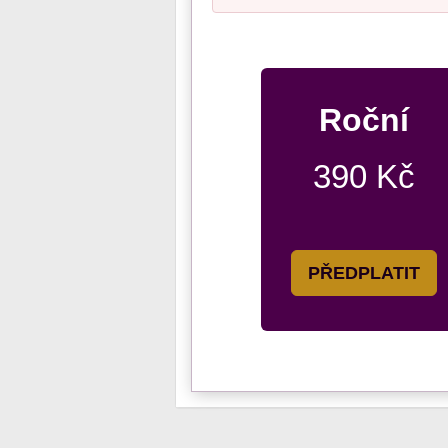
Roční
390 Kč
PŘEDPLATIT