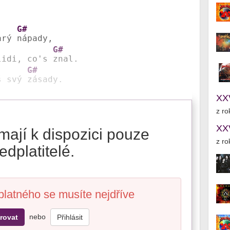
G#
arý 
G#
lidi, co's 
G#
š svý 
zásady.
XX
z ro
XX
mají k dispozici pouze
z ro
edplatitelé.
platného se musíte nejdříve
nebo
rovat
Přihlásit