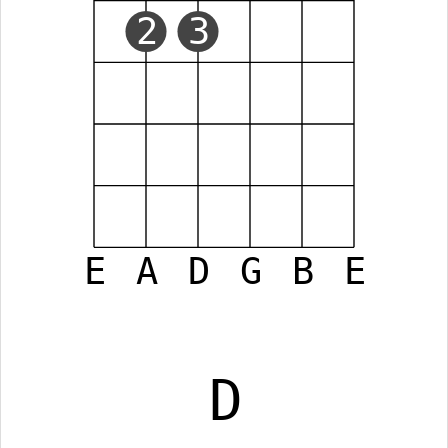
2
3
E
A
D
G
B
E
D