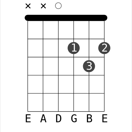
✕
✕
1
2
3
E
A
D
G
B
E