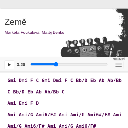
Země
Markéta Foukalová
,
Matěj Benko
3:20
Přep
men
Gmi
Dmi
F
C
Gmi
Dmi
F
C
Bb/D
Eb
Ab
Ab/Bb
C
Bb/D
Eb
Ab
Ab/Bb
C
Ami
Emi
F
D
Ami
Ami/G
Ami6/F#
Ami
Ami/G
Ami6#/F#
Ami
Ami/G
Ami6/F#
Ami
Ami/G
Ami6/F#