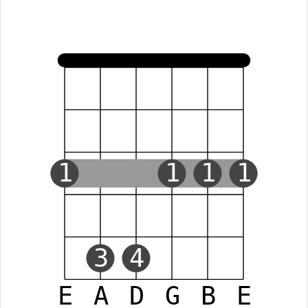
1
1
1
1
3
4
E
A
D
G
B
E