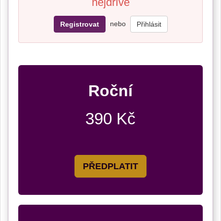
nejdříve
nebo
Registrovat
Přihlásit
Roční
390 Kč
PŘEDPLATIT