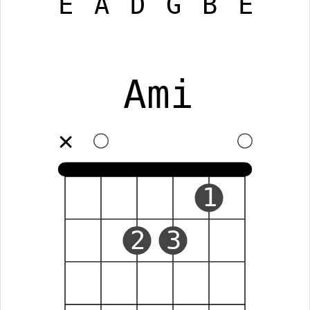
E
A
D
G
B
E
Ami
✕
1
2
3