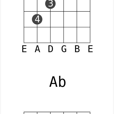
3
4
E
A
D
G
B
E
Ab