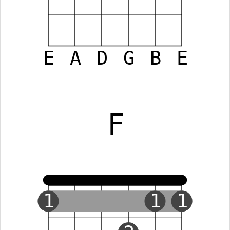
E
A
D
G
B
E
F
1
1
1