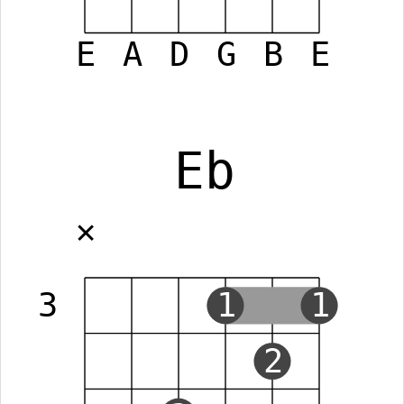
E
A
D
G
B
E
Eb
✕
3
1
1
2