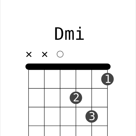
Dmi
✕
✕
1
2
3