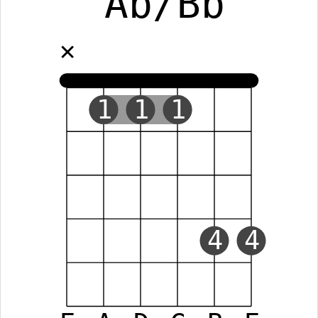
Ab/Bb
✕
1
1
1
4
4