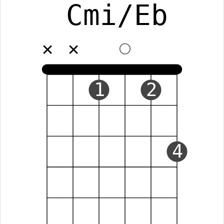
Cmi/Eb
✕
✕
1
2
4