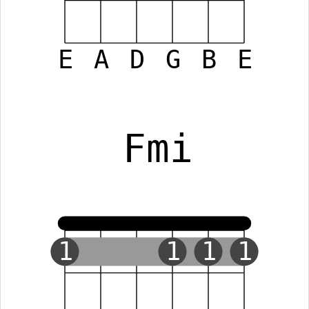
E
A
D
G
B
E
Fmi
1
1
1
1