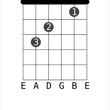
1
2
3
E
A
D
G
B
E