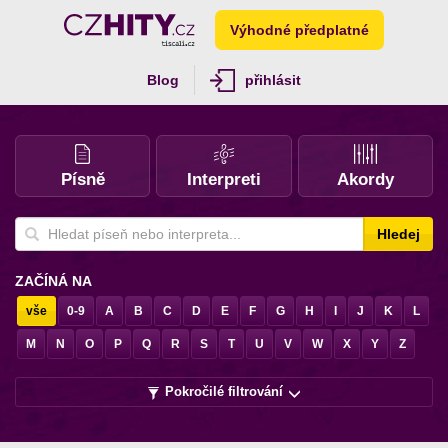
Výhodné předplatné
Blog
přihlásit
Písně
Interpreti
Akordy
Hledej
ZAČÍNÁ NA
vše
0-9
A
B
C
D
E
F
G
H
I
J
K
L
M
N
O
P
Q
R
S
T
U
V
W
X
Y
Z
Pokročilé filtrování