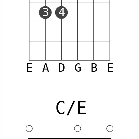
3
4
E
A
D
G
B
E
C/E