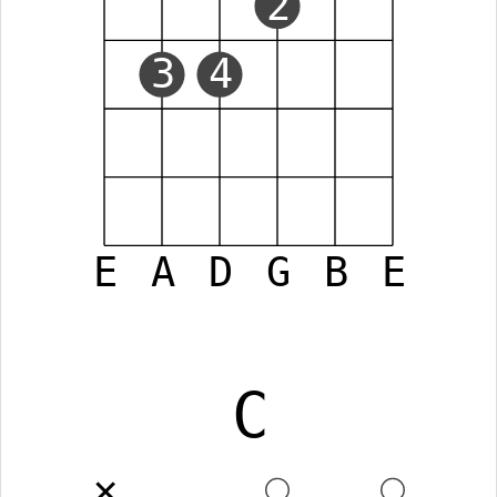
2
3
4
E
A
D
G
B
E
C
✕