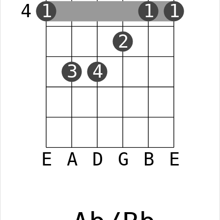
4
1
1
1
2
3
4
E
A
D
G
B
E