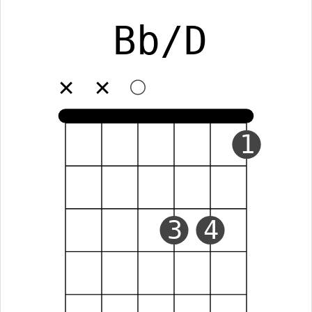
Bb/D
✕
✕
1
3
4