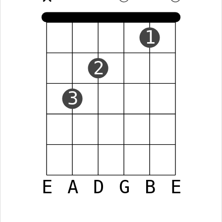
1
2
3
E
A
D
G
B
E