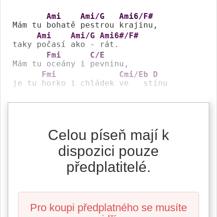
Ami
Ami/G
Ami6/F#
Mám tu 
bohatě 
pestrou 
krajinu,  

Ami
Ami/G
Ami6#/F#
taky 
počasí 
ako - 
rát.

Fmi
C/E
Mám tu 
oceány i 
pevninu,

Fmi
Cmi/Eb
D
je tu 
horko i chládek 
ve   st
ínu
Celou píseň mají k
dispozici pouze
předplatitelé.
Pro koupi předplatného se musíte