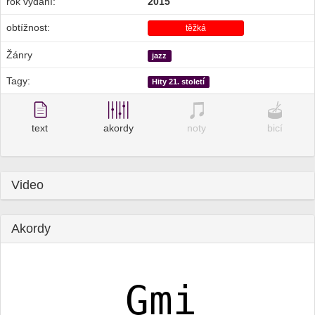
rok vydání:
2015
obtížnost:
těžká
Žánry
jazz
Tagy:
Hity 21. století
text
akordy
noty
bicí
Video
Akordy
Gmi