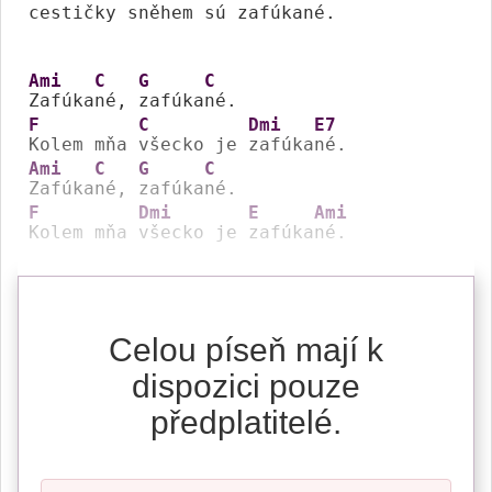
cestičky 
sněhem sú 
zafúka
né.

Ami
C
G
C
Zafúka
né, 
zafúka
F
C
Dmi
E7
Kolem mňa 
všecko je 
zafúka
Ami
C
G
C
Zafúka
né, 
zafúka
F
Dmi
E
Ami
Kolem mňa 
všecko je 
zafúka
né.
Celou píseň mají k
dispozici pouze
předplatitelé.