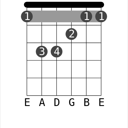
1
1
1
2
3
4
E
A
D
G
B
E