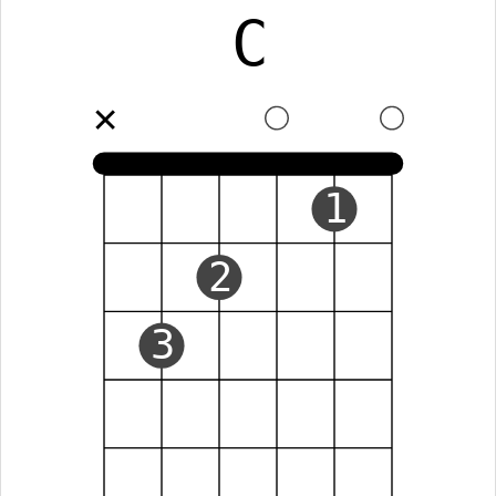
C
✕
1
2
3