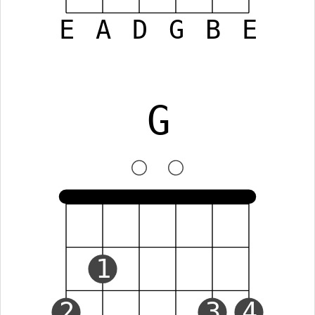
E
A
D
G
B
E
G
1
2
3
4