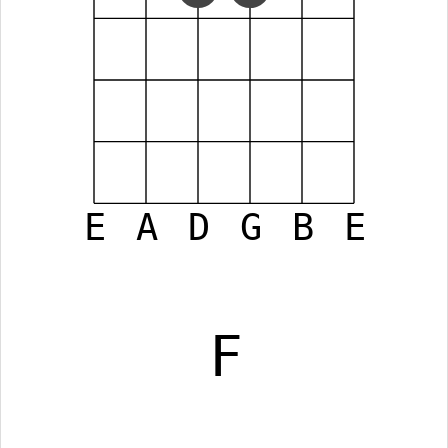
E
A
D
G
B
E
F