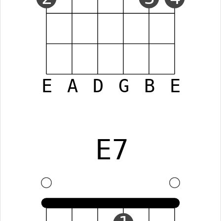
E
A
D
G
B
E
E7