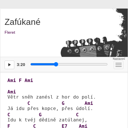
Zafúkané
Fleret
3:20
Přep
men
Ami
F
Ami
Ami
Větr sněh zanésl z hor do polí.

C
G
Ami
Já idu 
přes kopce, 
přes údo
C
G
C
Idu k tvéj 
dědině zatúla
F
C
E7
Ami