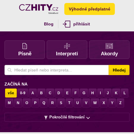
Výhodné předplatné
Blog
přihlásit
Písně
Interpreti
Akordy
Hledej
ZAČÍNÁ NA
vše
0-9
A
B
C
D
E
F
G
H
I
J
K
L
M
N
O
P
Q
R
S
T
U
V
W
X
Y
Z
Pokročilé filtrování