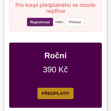
Pro koupi předplatného se musíte
nejdříve
nebo
Registrovat
Přihlásit
Roční
390 Kč
PŘEDPLATIT