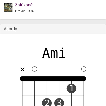
Zafúkané
z roku: 1994
Akordy
Ami
✕
1
2
3