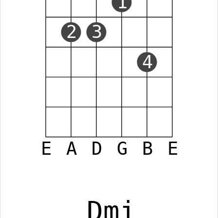
1
2
3
4
E
A
D
G
B
E
Dmi