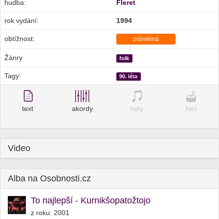
hudba:
Fleret
rok vydání:
1994
obtížnost:
průměrná
Žánry
folk
Tagy:
90. léta
text
akordy
noty
bicí
Video
Alba na Osobnosti.cz
To najlepší - Kurnikšopatožtojo
z roku: 2001