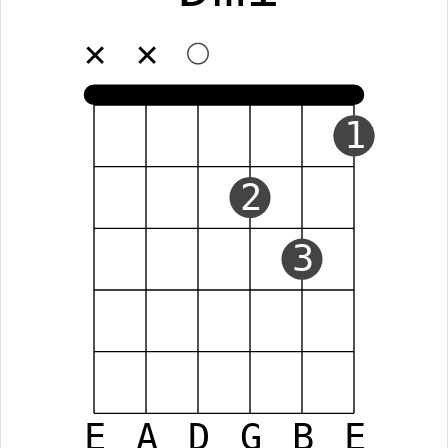
✕
✕
1
2
3
E
A
D
G
B
E