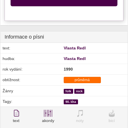
Informace o písni
text:
Vlasta Redl
hudba:
Vlasta Redl
rok vydání:
1990
obtížnost:
průměrná
Žánry
folk
rock
Tagy:
90. léta
text
akordy
noty
bicí