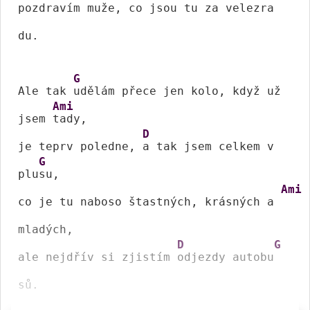
pozdravím muže, co 
jsou tu za velezra
du.

G
Ale tak 
udělám přece jen kolo, když už 
Ami
jsem 
tady,

D
je teprv poledne, 
a tak jsem celkem v 
G
plu
su,

Ami
co je tu naboso štastných, krásných a 
mladých,

D
G
ale nejdřív si zjistím 
odjezdy autobu