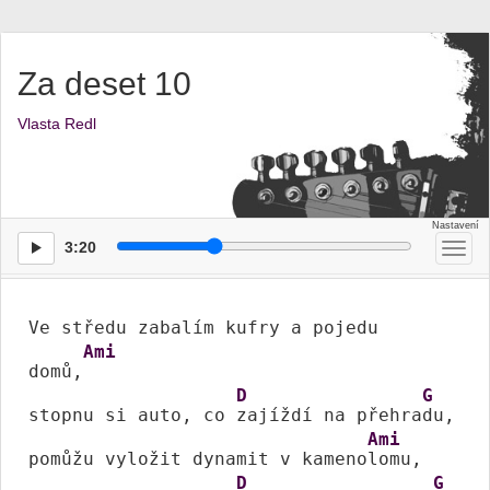
Za deset 10
Vlasta Redl
3:20
Přep
men
Ve středu zabalím kufry a pojedu 
Ami
domů,
D
G
stopnu si auto, co 
zajíždí na přehra
du,

Ami
pomůžu vyložit dynamit v kameno
lomu,

D
G