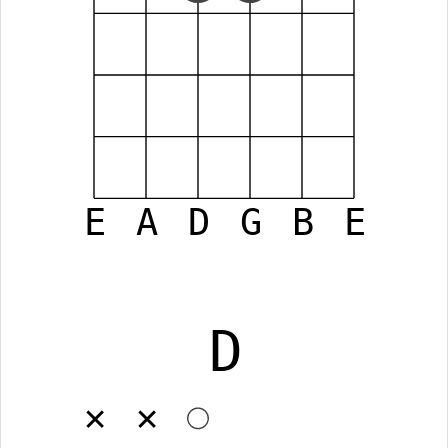
E
A
D
G
B
E
D
✕
✕