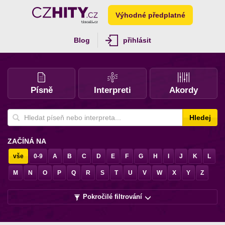
Výhodné předplatné
Blog
přihlásit
Písně
Interpreti
Akordy
Hledej
ZAČÍNÁ NA
vše
0-9
A
B
C
D
E
F
G
H
I
J
K
L
M
N
O
P
Q
R
S
T
U
V
W
X
Y
Z
Pokročilé filtrování