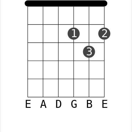
1
2
3
E
A
D
G
B
E