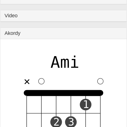
Video
Akordy
Ami
✕
1
2
3