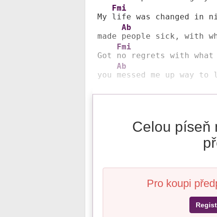
Fmi
My 
life was changed in ni
Ab
made 
people sick, with wh
Fmi
Got 
no regrets with what 
Ab
you 
messed me up way to 
Celou píseň 
př
Pro koupi před
Regist