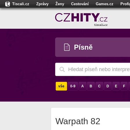
Tiscali.cz
Zprávy
Ženy
Cestování
Games.cz
Prof
Moulík.cz
Fights.cz
Sport
Dokina.cz
CZhity.cz
Našepe
Písně
vše
0-9
A
B
C
D
E
F
Warpath 82