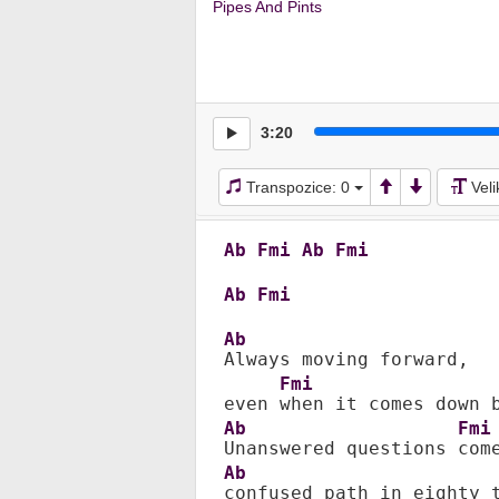
Pipes And Pints
3:20
Transpozice:
0
Vel
Ab
Fmi
Ab
Fmi
Ab
Fmi
Ab
Always moving forward, 

Fmi
even 
Ab
Fmi
Unanswered questions 
Ab
confused path in eighty t