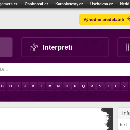
igamers.cz
Osobnosti.cz
Karaoketexty.cz
Úschovna.cz
Nedd
níze.cz
StartupInsider.cz
Výhodné předplatné
Interpreti
G
H
I
J
K
L
M
N
O
P
Q
R
S
T
U
V
Inf
text: