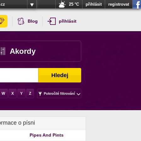
.cz
25 °C
přihlásit
registrovat
Blog
přihlásit
Akordy
Hledej
W
X
Y
Z
Pokročilé filtrování
ormace o písni
Pipes And Pints