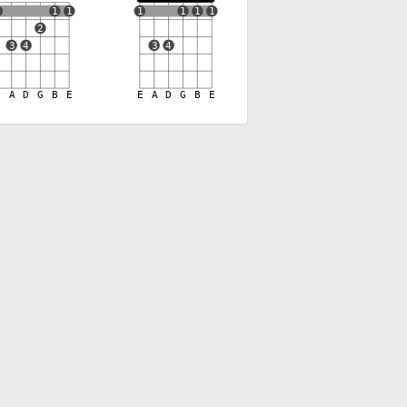
1
1
1
1
1
1
1
2
3
4
3
4
E
A
D
G
B
E
E
A
D
G
B
E