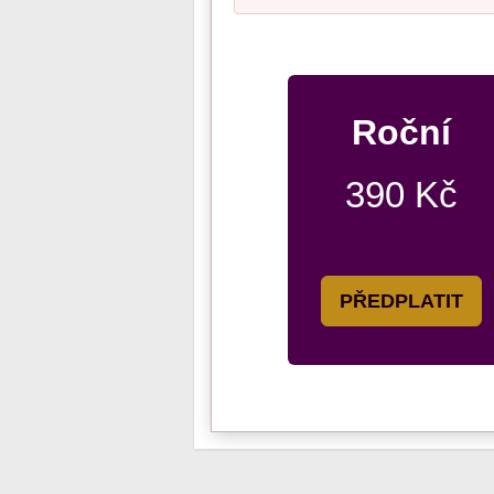
Roční
390 Kč
PŘEDPLATIT