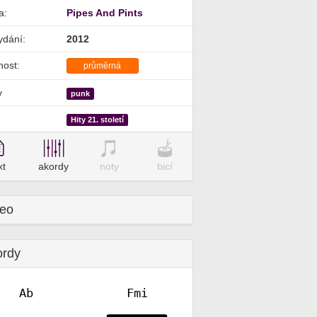
a:
Pipes And Pints
ydání:
2012
nost:
průměrná
y
punk
Hity 21. století
xt
akordy
noty
bicí
deo
ordy
Ab
Fmi