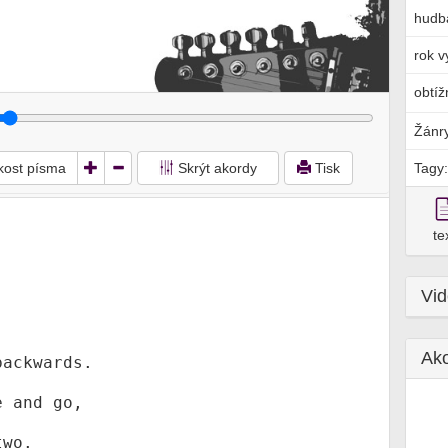
hudb
rok v
obtíž
Žánr
ikost písma
Skrýt akordy
Tisk
Tagy:
te
Vi
Ak
wo.
