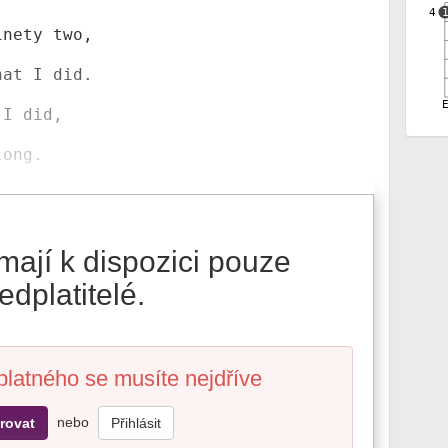
4
nety two, 

at I did.

I did, 

long. 
mají k dispozici pouze
edplatitelé.
platného se musíte nejdříve
nebo
rovat
Přihlásit