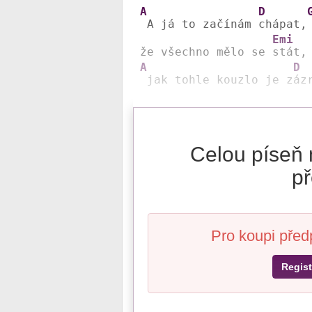
A
D
 A já to začínám 
chápat,
Emi
že všechno mělo se 
A
D
 jak tohle kouzlo je z
áz
Celou píseň 
př
Pro koupi před
Regist