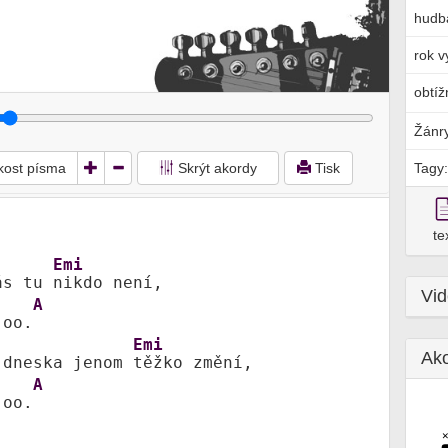
hudb
rok v
obtíž
Žánr
ikost písma
Skrýt akordy
Tisk
Tagy:
te
Emi
ás tu 
Vi
A
joo.
Emi
Ak
 dneska jenom 
A
joo.