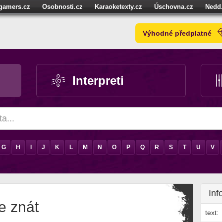
igamers.cz
Osobnosti.cz
Karaoketexty.cz
Úschovna.cz
Nedd
níze.cz
StartupInsider.cz
Výhodné předplatné
Interpreti
G
H
I
J
K
L
M
N
O
P
Q
R
S
T
U
V
Inf
e znát
text: