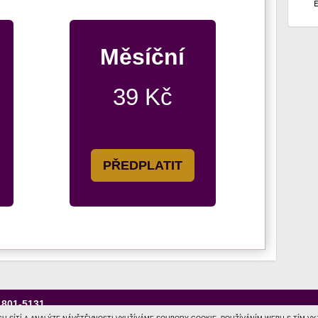
Měsíční
39 Kč
PŘEDPLATIT
1801-5131