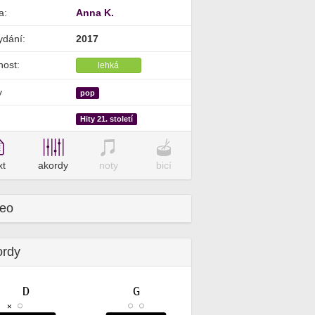
a:
Anna K.
ydání:
2017
nost:
lehká
y
pop
Hity 21. století
xt
akordy
noty
bicí
deo
ordy
D
G
✕
✕