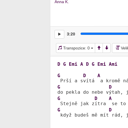
Anna K.
3:20
Transpozice:
0
Vel
D
G
Emi
A
D
G
Emi
Ami
G
D
A
 Prší a s
vítá 
 a kromě n
G
D
do pekla do nebe v
ýtah, 
G
D
A
 Stejně jak z
ítra 
 se to
G
D
 když budeš mě mít
 rád, 