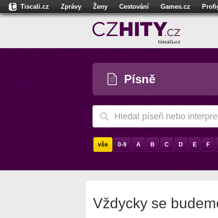
Tiscali.cz
Zprávy
Ženy
Cestování
Games.cz
Prof
Moulík.cz
Fights.cz
Sport
Dokina.cz
CZhity.cz
Našepe
Písně
vše
0-9
A
B
C
D
E
F
Vždycky se budem