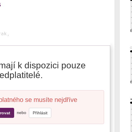
G
rak,
mají k dispozici pouze
edplatitelé.
platného se musíte nejdříve
nebo
rovat
Přihlásit