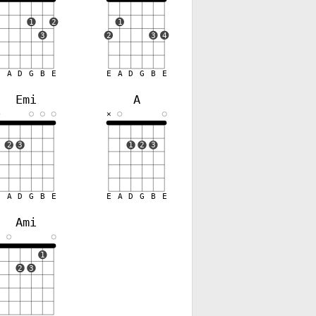
1
2
1
3
2
3
4
E
A
D
G
B
E
E
A
D
G
B
E
Emi
A
✕
2
3
1
2
3
E
A
D
G
B
E
E
A
D
G
B
E
Ami
✕
1
2
3