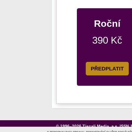
Roční
390 Kč
PŘEDPLATIT
© 1996–2026
Tiscali Media, a.s.
ISSN 