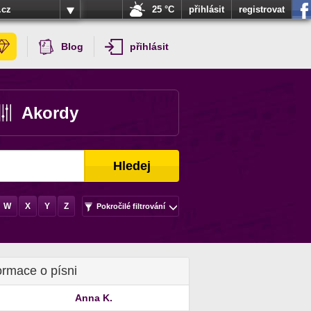
.cz
25 °C
přihlásit
registrovat
Blog
přihlásit
Akordy
Hledej
W
X
Y
Z
Pokročilé filtrování
ormace o písni
Anna K.