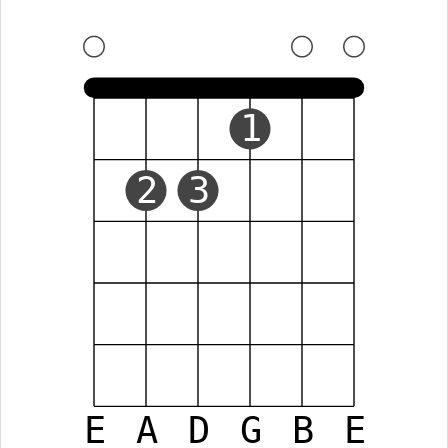
1
2
3
E
A
D
G
B
E