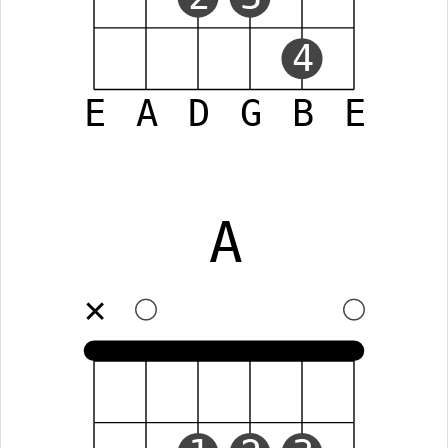
4
E
A
D
G
B
E
A
✕