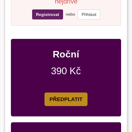
nejdříve
nebo
Registrovat
Přihlásit
Roční
390 Kč
PŘEDPLATIT