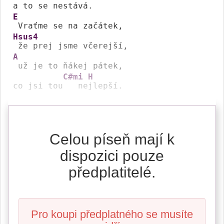
a to se nes
E
Hsus4
A
 už je to ňákej pátek,

C#mi
H
co jsi tou
   ne
Celou píseň mají k
dispozici pouze
předplatitelé.
Pro koupi předplatného se musíte