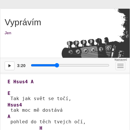
Vyprávím
Jen
3:20
Přep
men
E
Hsus4
A
E
Hsus4
A
 pohled do těch tvejch očí,

H