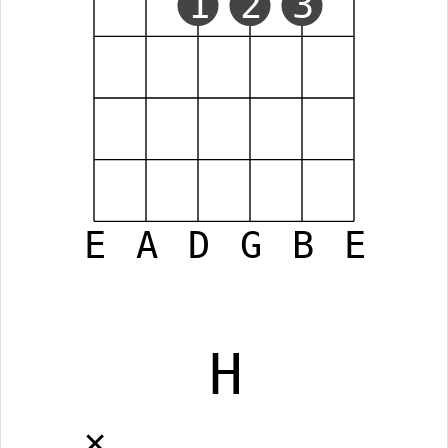
1
2
3
E
A
D
G
B
E
H
✕