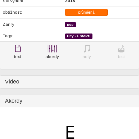
rok vydání:
2018
obtížnost:
průměrná
Žánry
pop
Tagy:
Hity 21. století
text
akordy
noty
bicí
Video
Akordy
E