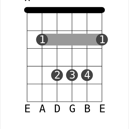
1
1
2
3
4
E
A
D
G
B
E