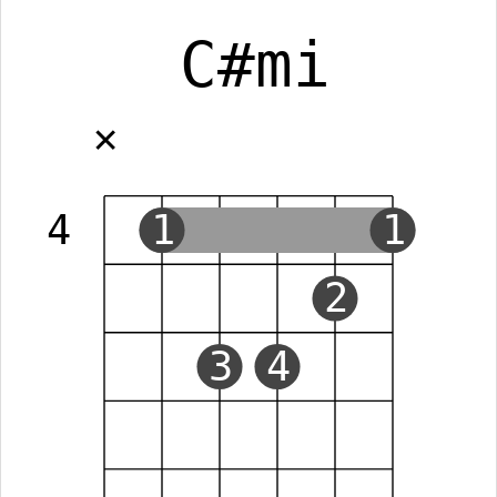
C#mi
✕
4
1
1
2
3
4