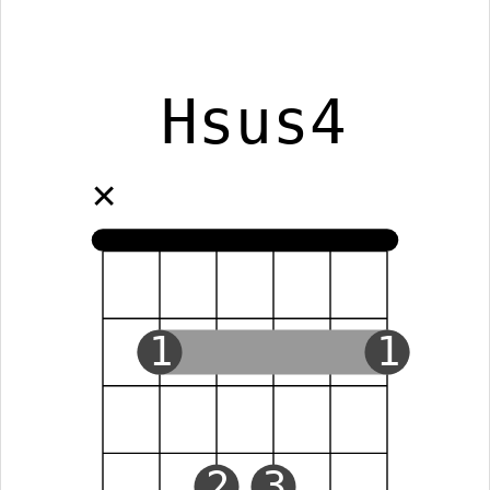
Hsus4
✕
1
1
2
3