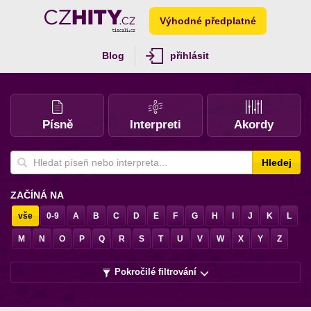
Výhodné předplatné
Blog
přihlásit
Písně
Interpreti
Akordy
Hledej
ZAČÍNÁ NA
vše
0-9
A
B
C
D
E
F
G
H
I
J
K
L
M
N
O
P
Q
R
S
T
U
V
W
X
Y
Z
Pokročilé filtrování