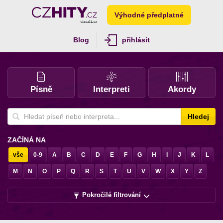
Výhodné předplatné
Blog
přihlásit
Písně
Interpreti
Akordy
Hledej
ZAČÍNÁ NA
vše
0-9
A
B
C
D
E
F
G
H
I
J
K
L
M
N
O
P
Q
R
S
T
U
V
W
X
Y
Z
Pokročilé filtrování