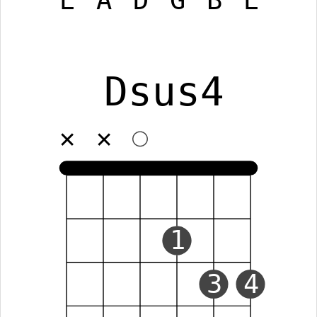
E
A
D
G
B
E
Dsus4
✕
✕
1
3
4