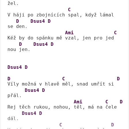
žel. 
C
V háji po zbojnících 
spal, když lámal 
D
Dsus4
D
se 
den. 
Ami
C
Kéž by do spánku mě 
vzal, jen pro jed
D
Dsus4
D
nou 
jen. 
Dsus4
D
D
C
D
Víly možná v hlavě 
měl, snad umřít si 
Dsus4
D
přál. 
Ami
C
D
Rej těch rukou, nohou, 
těl, má na 
čele 
Dsus4
D
dál. 
C
D