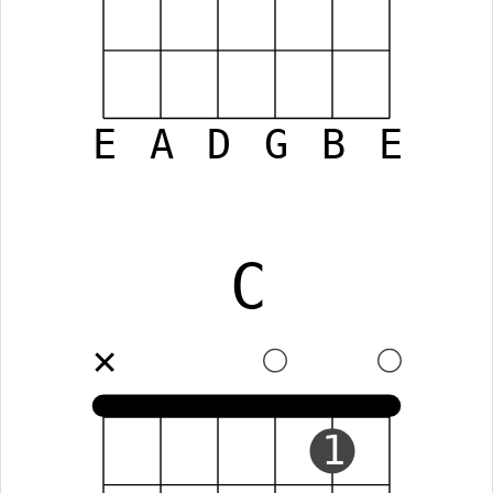
E
A
D
G
B
E
C
✕
1