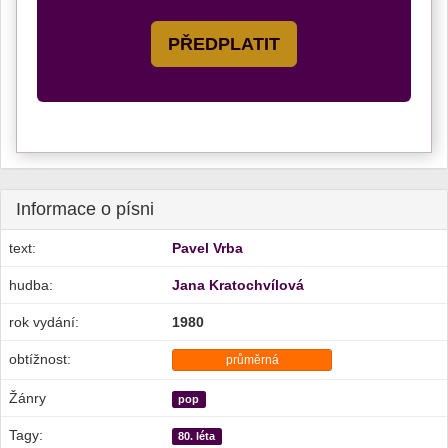
PŘEDPLATIT
Informace o písni
text:
Pavel Vrba
hudba:
Jana Kratochvílová
rok vydání:
1980
obtížnost:
průměrná
Žánry
pop
Tagy:
80. léta