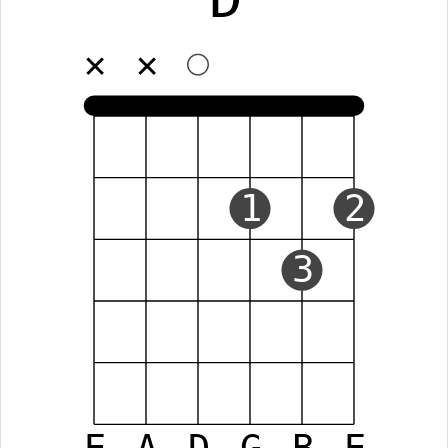
✕
✕
1
2
3