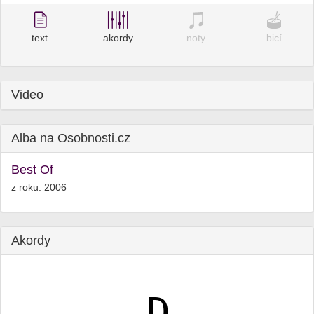
text
akordy
noty
bicí
Video
Alba na Osobnosti.cz
Best Of
z roku: 2006
Akordy
D