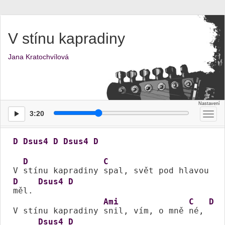
V stínu kapradiny
Jana Kratochvílová
3:20
Přep
men
D
Dsus4
D
Dsus4
D
D
C
V 
stínu kapradiny 
spal, svět pod hlavou 
D
Dsus4
D
měl. 
Ami
C
D
V stínu kapradiny 
snil, vím, o mně 
né, 
Dsus4
D