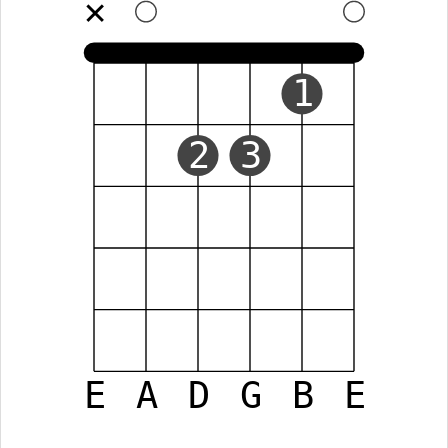
✕
1
2
3
E
A
D
G
B
E