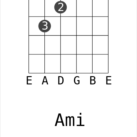
2
3
E
A
D
G
B
E
Ami