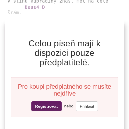
V stínu kapradiny 
zhas, měl na čele 
Dsus4
D
šrám. 
Celou píseň mají k
dispozici pouze
předplatitelé.
Pro koupi předplatného se musíte
nejdříve
nebo
Registrovat
Přihlásit