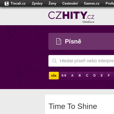
Tiscali.cz
Zprávy
Ženy
Cestování
Games.cz
Prof
Moulík.cz
Fights.cz
Sport
Dokina.cz
CZhity.cz
Našepe
Písně
vše
0-9
A
B
C
D
E
F
Time To Shine