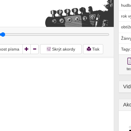
hudb
rok v
obtíž
Žánr
ikost písma
Skrýt akordy
Tisk
Tagy:
te
Vi
Ak