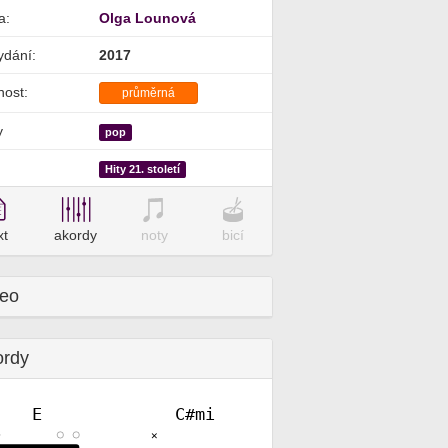
a:
Olga Lounová
ydání:
2017
nost:
průměrná
y
pop
Hity 21. století
xt
akordy
noty
bicí
deo
ordy
E
C#mi
✕