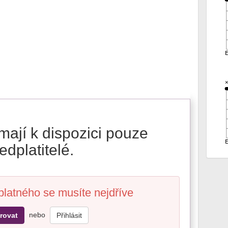
mají k dispozici pouze
edplatitelé.
platného se musíte nejdříve
nebo
rovat
Přihlásit