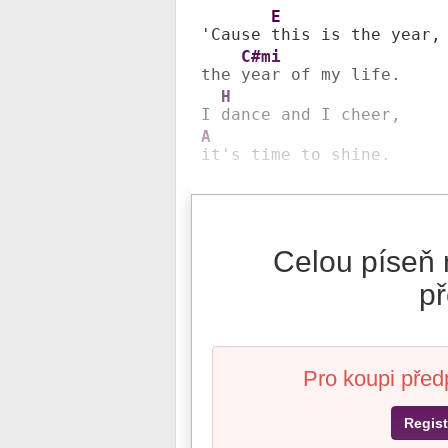
E
'Cause 
this is the year,

C#mi
the 
year of my life.

H
I 
A
it's time to shine.
Celou píseň 
př
Pro koupi před
Regist