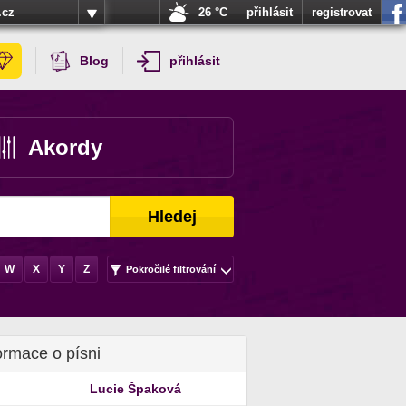
.cz
26 °C
přihlásit
registrovat
Blog
přihlásit
Akordy
Hledej
W
X
Y
Z
Pokročilé filtrování
ormace o písni
Lucie Špaková