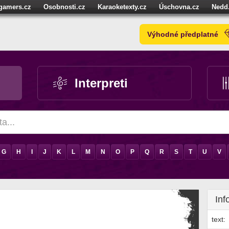
igamers.cz
Osobnosti.cz
Karaoketexty.cz
Úschovna.cz
Nedd
níze.cz
StartupInsider.cz
Výhodné předplatné
Interpreti
G
H
I
J
K
L
M
N
O
P
Q
R
S
T
U
V
Inf
text: