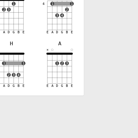
1
4
1
1
2
3
2
3
4
E
A
D
G
B
E
E
A
D
G
B
E
H
A
✕
✕
1
1
1
2
3
2
3
4
E
A
D
G
B
E
E
A
D
G
B
E