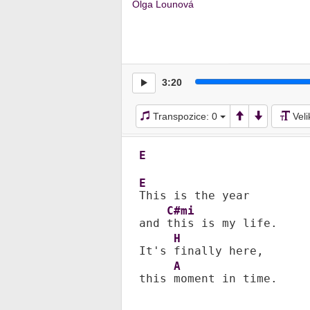
Olga Lounová
3:20
Transpozice:
0
Vel
E
E
This is the year

C#mi
and 
this is my life.

H
It's 
finally here,

A
this 
moment in time.
