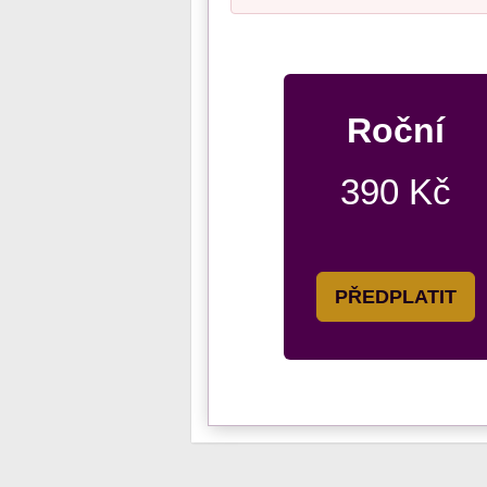
Roční
390 Kč
PŘEDPLATIT