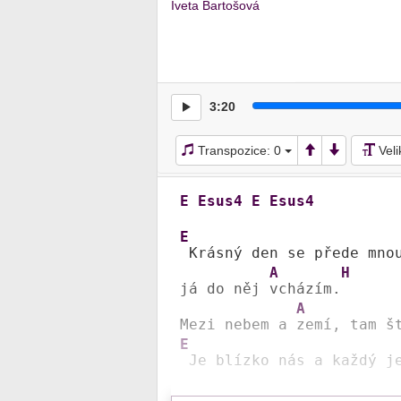
Iveta Bartošová
3:20
Transpozice:
0
Vel
E
Esus4
E
Esus4
E
 Krásný den se přede mnou
A
H
já do něj 
vcházím.
A
Mezi nebem a 
zemí, tam š
E
 Je blízko nás a každý j