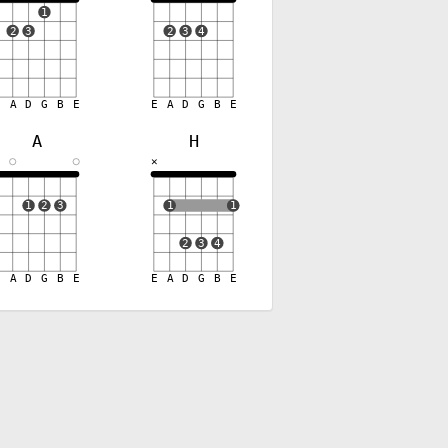
1
2
3
2
3
4
E
A
D
G
B
E
E
A
D
G
B
E
A
H
✕
✕
1
2
3
1
1
2
3
4
E
A
D
G
B
E
E
A
D
G
B
E