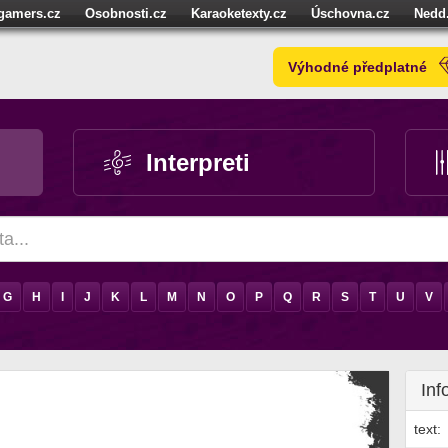
igamers.cz
Osobnosti.cz
Karaoketexty.cz
Úschovna.cz
Nedd
níze.cz
StartupInsider.cz
Výhodné předplatné
Interpreti
G
H
I
J
K
L
M
N
O
P
Q
R
S
T
U
V
Inf
text: