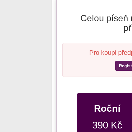
Celou píseň 
př
Pro koupi před
Regist
Roční
390 Kč