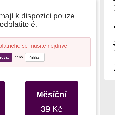
mají k dispozici pouze
edplatitelé.
platného se musíte nejdříve
nebo
rovat
Přihlásit
Měsíční
39 Kč