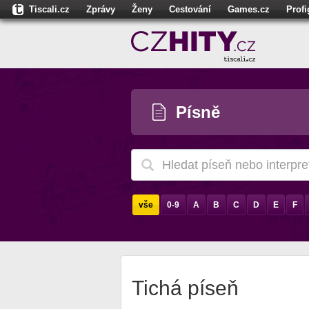
Tiscali.cz
Zprávy
Ženy
Cestování
Games.cz
Prof
Moulík.cz
Fights.cz
Sport
Dokina.cz
CZhity.cz
Našepe
Písně
vše
0-9
A
B
C
D
E
F
Tichá píseň