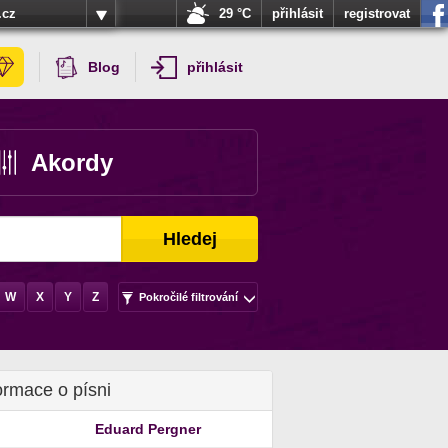
.cz
29 °C
přihlásit
registrovat
Blog
přihlásit
Akordy
Hledej
W
X
Y
Z
Pokročilé filtrování
ormace o písni
Eduard Pergner