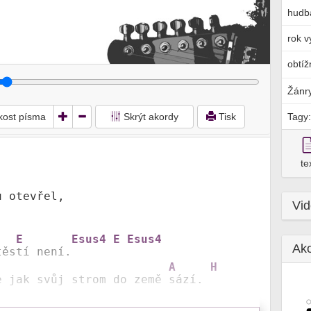
hudb
rok v
obtíž
Žánr
ikost písma
Skrýt akordy
Tisk
Tagy:
te
 otevřel, 

Vi
E
Esus4
E
Esus4
Ak
těs
tí není.
A
H
e jak svůj strom do země 
sází. 