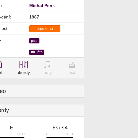
a:
Michal Penk
ydání:
1987
nost:
průměrná
y
pop
80. léta
xt
akordy
noty
bicí
deo
ordy
E
Esus4