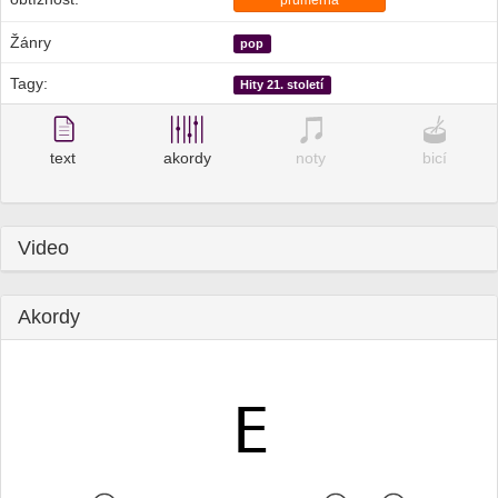
průměrná
Žánry
pop
Tagy:
Hity 21. století
text
akordy
noty
bicí
Video
Akordy
E