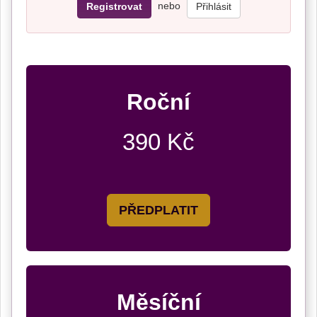
nebo
Registrovat
Přihlásit
Roční
390 Kč
PŘEDPLATIT
Měsíční