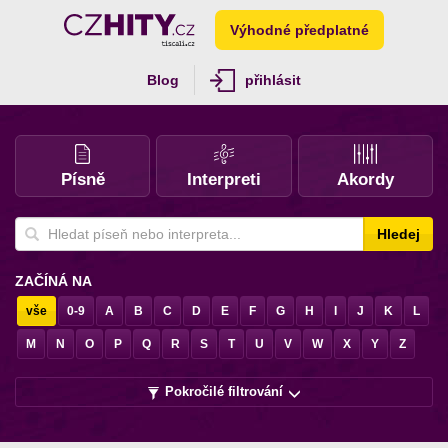
Výhodné předplatné
Blog
přihlásit
Písně
Interpreti
Akordy
Hledej
ZAČÍNÁ NA
vše
0-9
A
B
C
D
E
F
G
H
I
J
K
L
M
N
O
P
Q
R
S
T
U
V
W
X
Y
Z
Pokročilé filtrování