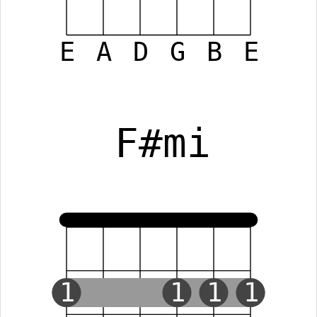
E
A
D
G
B
E
F#mi
1
1
1
1