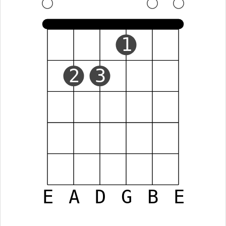
1
2
3
E
A
D
G
B
E