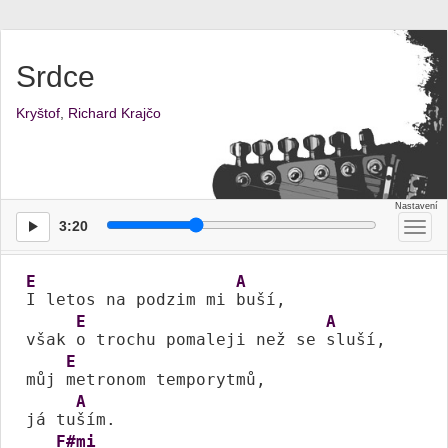
Srdce
Kryštof
,
Richard Krajčo
3:20
Přep
men
E
A
I letos na podzim mi 
buší,

E
A
však 
o trochu pomaleji než se 
sluší,

E
můj 
metronom temporytmů,

A
já tu
ším.

F#mi