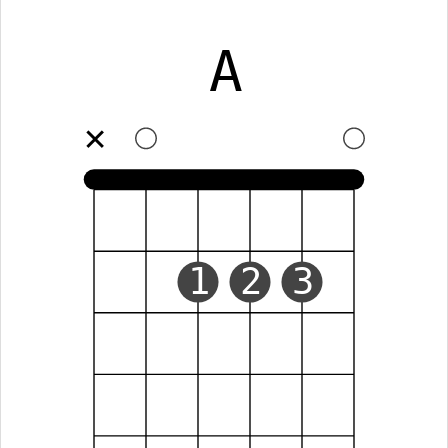
A
✕
1
2
3