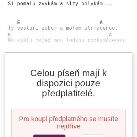
Si 
pomalu zvykám a slzy polykám...

E
A
Ty 
veslaři zaber a mořem utrmá
E
A
Na skálu najeď mou loďkou rozkymá
cenou.
Celou píseň mají k
dispozici pouze
předplatitelé.
Pro koupi předplatného se musíte
nejdříve