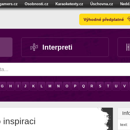
igamers.cz
Osobnosti.cz
Karaoketexty.cz
Úschovna.cz
Nedd
níze.cz
StartupInsider.cz
Výhodné předplatné
Interpreti
G
H
I
J
K
L
M
N
O
P
Q
R
S
T
U
V
Inf
 inspiraci
text: