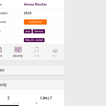
a:
Honza Roušar
ydání:
2015
nost:
průměrná
y
pop
šanson
Hity 21. století
xt
akordy
noty
bicí
deo
ordy
E
C#mi7
✕