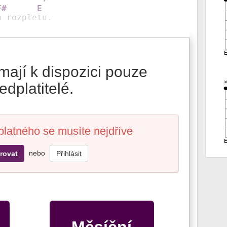
F#
E
n rozple
tu.
mají k dispozici pouze
edplatitelé.
platného se musíte nejdříve
nebo
rovat
Přihlásit