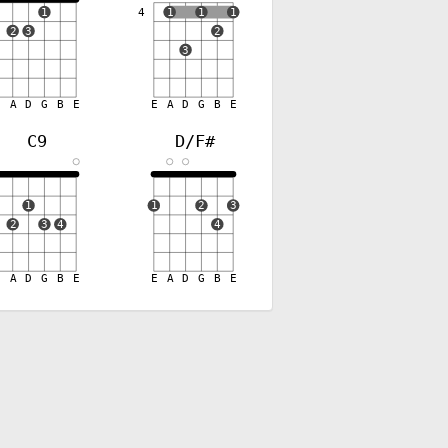
1
4
1
1
1
2
3
2
3
E
A
D
G
B
E
E
A
D
G
B
E
C9
D/F#
✕
1
1
2
3
2
3
4
4
E
A
D
G
B
E
E
A
D
G
B
E