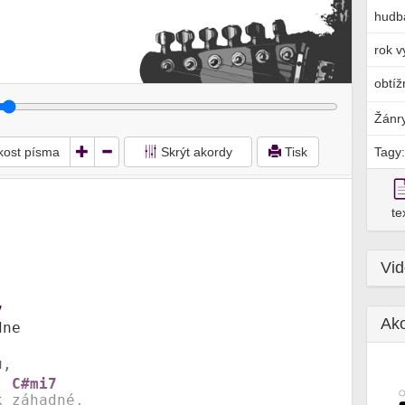
hudb
rok v
obtíž
Žánr
ikost písma
Skrýt akordy
Tisk
Tagy:
te
Vi
7
Ak
ne 

, 

C#mi7
k 
záhadné, 
