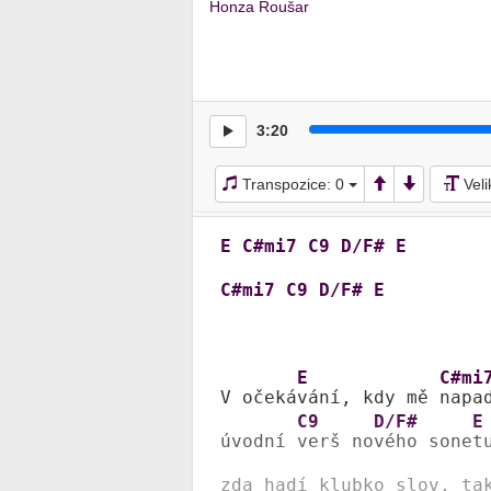
Honza Roušar
3:20
Transpozice:
0
Vel
E
C#mi7
C9
D/F#
E
C#mi7
C9
D/F#
E
E
C#mi
V očeká
vání, kdy mě 
napad
C9
D/F#
E
úvodní 
verš no
vého sone
tu
zda hadí klubko slov, ta