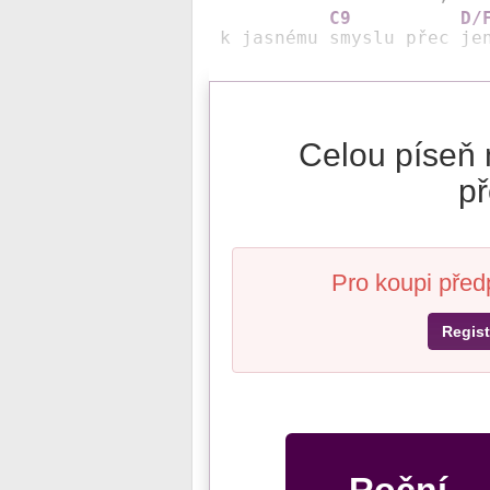
C9
D/
k jasnému 
smyslu přec 
je
Celou píseň 
př
Pro koupi před
Regist