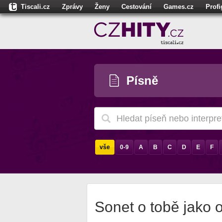
Tiscali.cz
Zprávy
Ženy
Cestování
Games.cz
Prof
Moulík.cz
Fights.cz
Sport
Dokina.cz
CZhity.cz
Našepe
Písně
vše
0-9
A
B
C
D
E
F
Sonet o tobě jako o