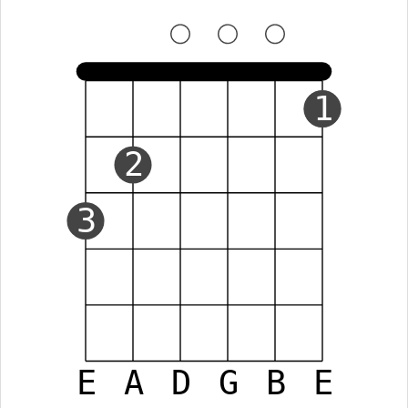
1
2
3
E
A
D
G
B
E