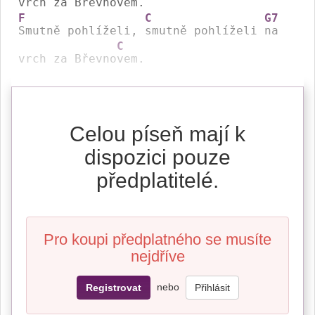
vrch za Břevno
F
C
G7
Smutně pohlíželi, 
smutně pohlíželi 
na 
C
vrch za Břevno
vem.
Celou píseň mají k
dispozici pouze
předplatitelé.
Pro koupi předplatného se musíte
nejdříve
nebo
Registrovat
Přihlásit