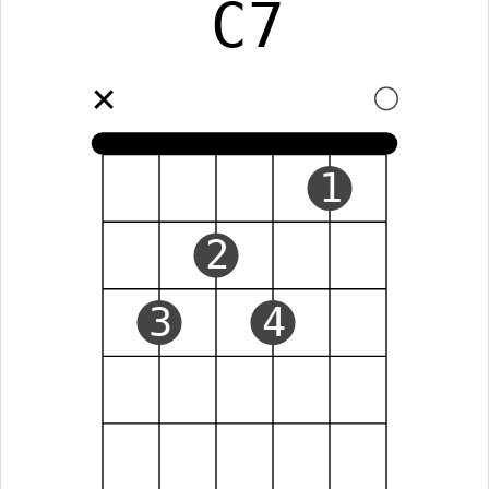
C7
✕
1
2
3
4