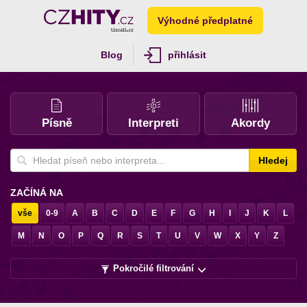
Výhodné předplatné
Blog
přihlásit
Písně
Interpreti
Akordy
Hledej
ZAČÍNÁ NA
vše
0-9
A
B
C
D
E
F
G
H
I
J
K
L
M
N
O
P
Q
R
S
T
U
V
W
X
Y
Z
Pokročilé filtrování