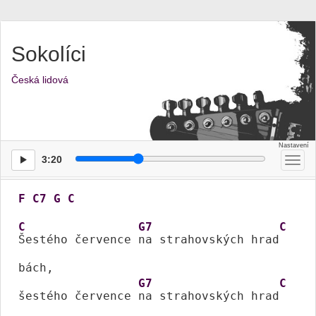
Sokolíci
Česká lidová
3:20
Přep
men
F
C7
G
C
C
G7
C
Šestého července 
na strahovských hrad
bách,

G7
C
šestého července 
na strahovských hrad