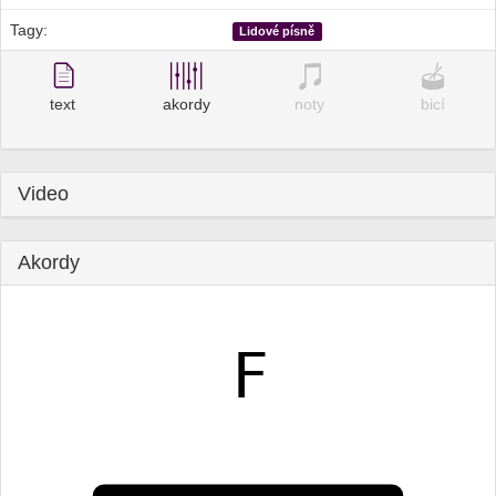
Tagy:
Lidové písně
text
akordy
noty
bicí
Video
Akordy
F