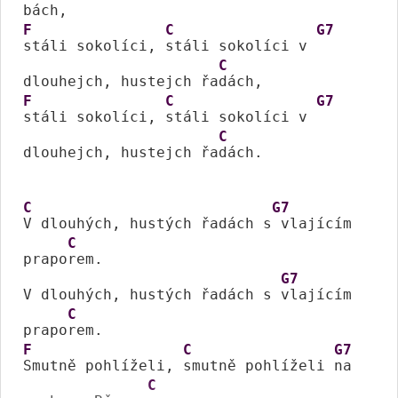
F
C
G7
stáli sokolíci, 
stáli sokolíci v 
C
dlouhejch, hustejch řa
F
C
G7
stáli sokolíci, 
stáli sokolíci v 
C
dlouhejch, hustejch řa
dách.

C
G7
V dlouhých, hustých řadách s
 vlajícím 
C
prapo
rem.

G7
V dlouhých, hustých řadách s 
vlajícím 
C
prapo
F
C
G7
Smutně pohlíželi, 
smutně pohlíželi 
na 
C