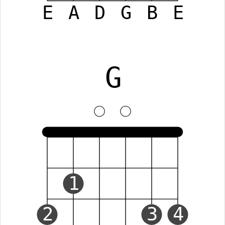
E
A
D
G
B
E
G
1
2
3
4