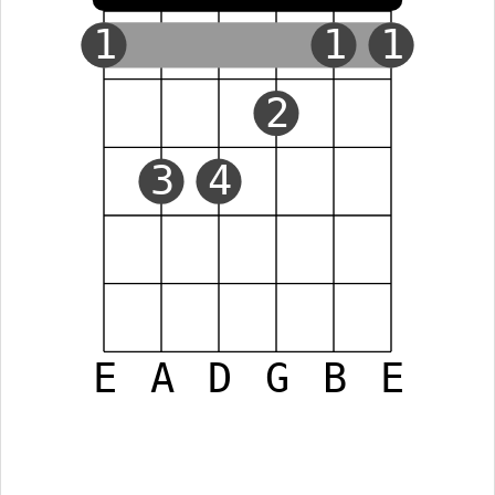
1
1
1
2
3
4
E
A
D
G
B
E