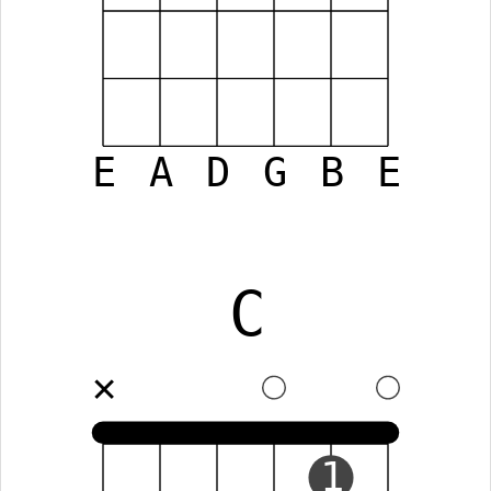
E
A
D
G
B
E
C
✕
1