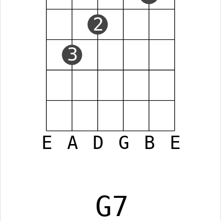
2
3
E
A
D
G
B
E
G7