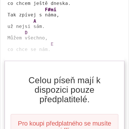
co chcem ještě 
dneska.

F#mi
Tak zpívej s 
náma,

A
už nejsi 
sám.

D
Můžem 
všechno,

E
co chce se nám.
Celou píseň mají k
dispozici pouze
předplatitelé.
Pro koupi předplatného se musíte