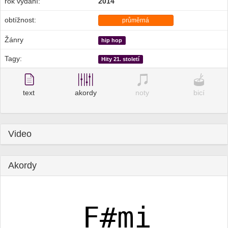
rok vydání:
2014
obtížnost:
průměrná
Žánry
hip hop
Tagy:
Hity 21. století
text
akordy
noty
bicí
Video
Akordy
F#mi