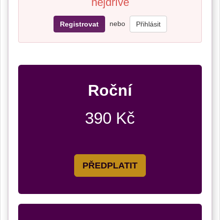
nejdříve
nebo
Registrovat
Přihlásit
Roční
390 Kč
PŘEDPLATIT