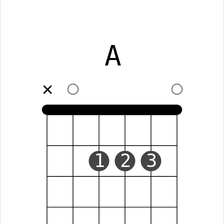
A
✕
1
2
3