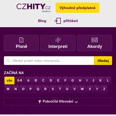
Výhodné předplatné
Blog
přihlásit
Písně
Interpreti
Akordy
Hledej
ZAČÍNÁ NA
vše
0-9
A
B
C
D
E
F
G
H
I
J
K
L
M
N
O
P
Q
R
S
T
U
V
W
X
Y
Z
Pokročilé filtrování