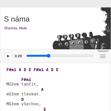
S náma
Sharlota
,
Abde
3:20
Přep
men
F#mi
A
D
E
F#mi
A
D
E
F#mi
Můžem 
tančit,

A
můžem tleskat.
D
Můžem 
všechno,

E