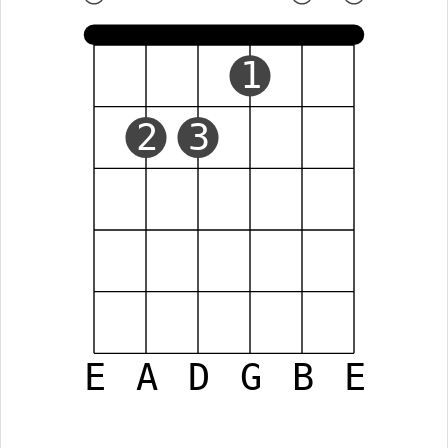
1
2
3
E
A
D
G
B
E