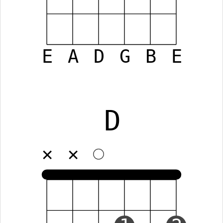
E
A
D
G
B
E
D
✕
✕