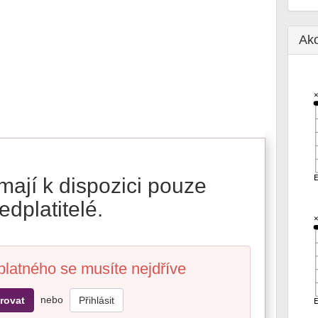
Ak
mají k dispozici pouze
edplatitelé.
platného se musíte nejdříve
nebo
rovat
Přihlásit