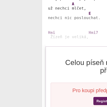
A
už nechci 
mlčet,

E
nechci nic poslou
chat.

Hmi
Hmi7
 Žízeň je veliká,
Celou píseň 
př
Pro koupi před
Regist