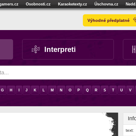
igamers.cz
Osobnosti.cz
Karaoketexty.cz
Úschovna.cz
Nedd
níze.cz
StartupInsider.cz
Výhodné předplatné
Interpreti
G
H
I
J
K
L
M
N
O
P
Q
R
S
T
U
V
Inf
text: