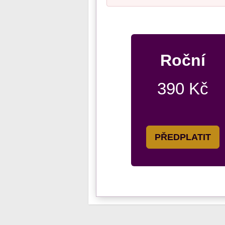
Roční
390 Kč
PŘEDPLATIT