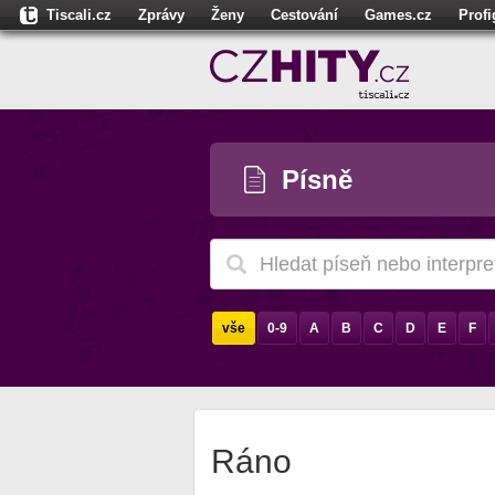
Tiscali.cz
Zprávy
Ženy
Cestování
Games.cz
Prof
Moulík.cz
Fights.cz
Sport
Dokina.cz
CZhity.cz
Našepe
Písně
vše
0-9
A
B
C
D
E
F
Ráno