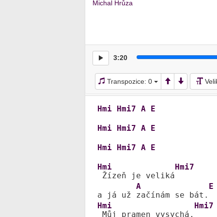
Michal Hrůza
3:20
Transpozice:
0
Vel
Hmi
Hmi7
A
E
Hmi
Hmi7
A
E
Hmi
Hmi7
A
E
Hmi
Hmi7
 Žízeň je veliká
A
E
a já už 
začínám se bát.
Hmi
Hmi7
 Můj pramen vysychá,