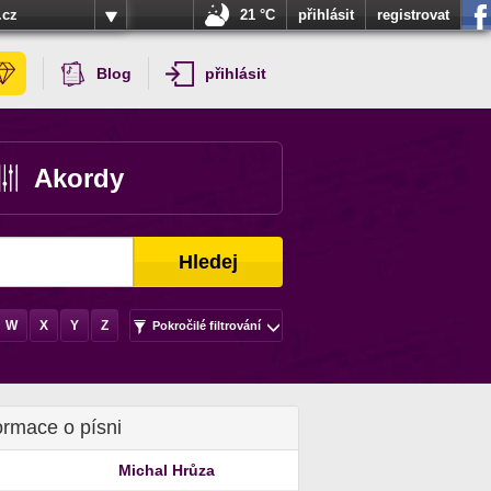
.cz
21 °C
přihlásit
registrovat
Blog
přihlásit
Akordy
Hledej
W
X
Y
Z
Pokročilé filtrování
ormace o písni
Michal Hrůza