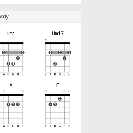
ordy
Hmi
Hmi7
✕
✕
1
1
1
1
1
2
2
3
4
3
E
A
D
G
B
E
E
A
D
G
B
E
A
E
✕
1
1
2
3
2
3
E
A
D
G
B
E
E
A
D
G
B
E