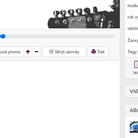
hudb
rok v
obtíž
Žánr
ikost písma
Skrýt akordy
Tisk
Tagy:
te
Vi
Alb