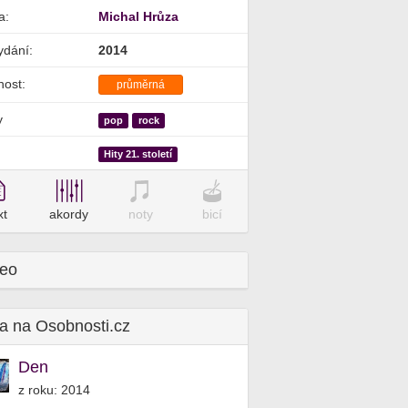
a:
Michal Hrůza
ydání:
2014
nost:
průměrná
y
pop
rock
Hity 21. století
xt
akordy
noty
bicí
deo
a na Osobnosti.cz
Den
z roku: 2014